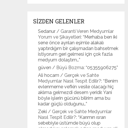
SİZDEN GELENLER
Sedanur
/
Garanti Veren Medyumlar
Yorum ve Şikayetleri
: “
Merhaba ben iki
sene önce ayrılan eşimle alakalı
yaptırdığım bir çalışmadan bahsetmek
istiyorum geri gelmesi için çok fazla
medyum dolaştım…
”
güven
/
Büyü Bozma
: “
05355906275
”
Ali hocam
/
Gerçek ve Sahte
Medyumlar Nasıl Tespit Edilir?
: “
Benim
evlenmeme vefkin vesile olacağı hiç
aklıma gelmezdi desem yeridir. Yani
böyle işlerin gücünü bilirim ama bu
kadar güçlü olduğunu…
”
Zeki
/
Gerçek ve Sahte Medyumlar
Nasıl Tespit Edilir?
: “
Karımın ısrarı
sebebiyle üstümde büyü olup