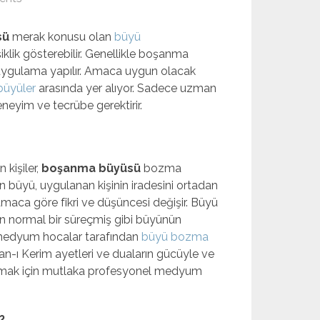
sü
merak konusu olan
büyü
klik gösterebilir. Genellikle boşanma
a uygulama yapılır. Amaca uygun olacak
büyüler
arasında yer alıyor. Sadece uzman
eneyim ve tecrübe gerektirir.
 kişiler,
boşanma büyüsü
bozma
an büyü, uygulanan kişinin iradesini ortadan
amaca göre fikri ve düşüncesi değişir. Büyü
çin normal bir süreçmiş gibi büyünün
ek medyum hocalar tarafından
büyü bozma
’an-ı Kerim ayetleri ve duaların gücüyle ve
ç almak için mutlaka profesyonel medyum
?