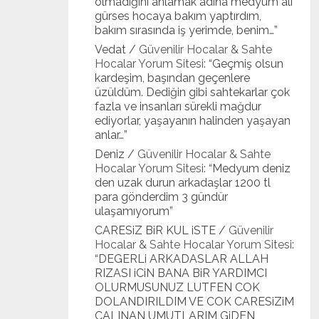
olmadığını anlamak adına medyum ali
gürses hocaya bakım yaptırdım,
bakım sırasında iş yerimde, benim…
”
Vedat
/
Güvenilir Hocalar & Sahte
Hocalar Yorum Sitesi
: “
Geçmiş olsun
kardeşim, başından geçenlere
üzüldüm. Dediğin gibi sahtekarlar çok
fazla ve insanları sürekli mağdur
ediyorlar, yaşayanın halinden yaşayan
anlar…
”
Deniz
/
Güvenilir Hocalar & Sahte
Hocalar Yorum Sitesi
: “
Medyum deniz
den uzak durun arkadaşlar 1200 tl
para gönderdim 3 gündür
ulaşamıyorum
”
CARESiZ BiR KUL iSTE
/
Güvenilir
Hocalar & Sahte Hocalar Yorum Sitesi
:
“
DEGERLi ARKADASLAR ALLAH
RIZASI iCiN BANA BiR YARDIMCI
OLURMUSUNUZ LUTFEN COK
DOLANDIRILDIM VE COK CARESiZiM
CALINAN UMUTLARIM GiDEN