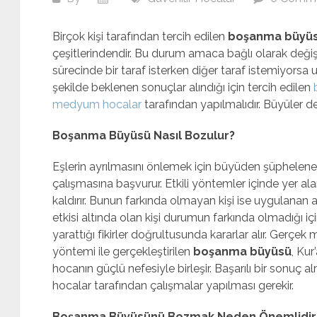
Birçok kişi tarafından tercih edilen
boşanma büyü
çeşitlerindendir. Bu durum amaca bağlı olarak değişi
sürecinde bir taraf isterken diğer taraf istemiyors
şekilde beklenen sonuçlar alındığı için tercih edilen
medyum hocalar
tarafından yapılmalıdır. Büyüler d
Boşanma Büyüsü Nasıl Bozulur?
Eşlerin ayrılmasını önlemek için büyüden şüphelenen
çalışmasına başvurur. Etkili yöntemler içinde yer al
kaldırır. Bunun farkında olmayan kişi ise uygulanan 
etkisi altında olan kişi durumun farkında olmadığı i
yarattığı fikirler doğrultusunda kararlar alır. Gerç
yöntemi ile gerçekleştirilen
boşanma büyüsü
, Kur
hocanın güçlü nefesiyle birleşir. Başarılı bir sonu
hocalar tarafından çalışmalar yapılması gerekir.
Boşanma Büyüsünü Bozmak Neden Önemlidir