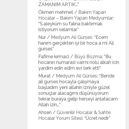
ZAMANIM ARTIK…
”
Ökmen mehmet
/
Bakım Yapan
Hocalar – Bakım Yapan Medyumlar
:
“
S.aleyküm su falına baktırmak
istiyorum selamlar
”
Nur
/
Medyum Ali Gürses
: “
Ecem
hanım gerçekten iyi bir hoca a mi Ali
gurses
”
Fafime kırmaci
/
Büyü Bozma
: “
Bu
hocanın numarasi varmi nolu alkah icin
yardim edin edim evi terk etti
”
Murat
/
Medyum Ali Gürses
: “
Bende
ali gurses hocayla çalışmaya
başladım yeni allahin izniyle güzel
sonuçlar alacağımı düşünüyorum
tekrar buraya gelip herseyi anlatacam
Allah izin…
”
Ahsen
/
Güvenilir Hocalar & Sahte
Hocalar Yorum Sitesi
: “
Ücret nedir
”