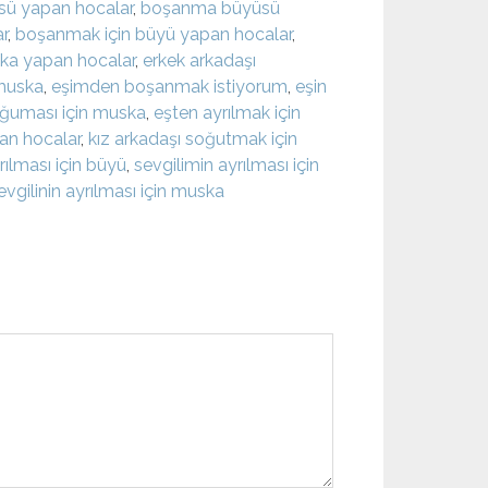
ü yapan hocalar
,
boşanma büyüsü
r
,
boşanmak için büyü yapan hocalar
,
ka yapan hocalar
,
erkek arkadaşı
 muska
,
eşimden boşanmak istiyorum
,
eşin
oğuması için muska
,
eşten ayrılmak için
pan hocalar
,
kız arkadaşı soğutmak için
rılması için büyü
,
sevgilimin ayrılması için
evgilinin ayrılması için muska