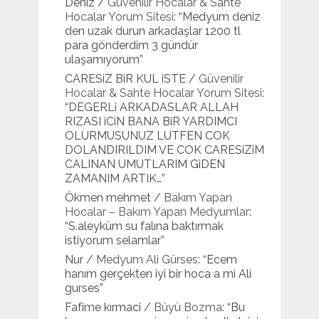
Deniz
/
Güvenilir Hocalar & Sahte
Hocalar Yorum Sitesi
: “
Medyum deniz
den uzak durun arkadaşlar 1200 tl
para gönderdim 3 gündür
ulaşamıyorum
”
CARESiZ BiR KUL iSTE
/
Güvenilir
Hocalar & Sahte Hocalar Yorum Sitesi
:
“
DEGERLi ARKADASLAR ALLAH
RIZASI iCiN BANA BiR YARDIMCI
OLURMUSUNUZ LUTFEN COK
DOLANDIRILDIM VE COK CARESiZiM
CALINAN UMUTLARIM GiDEN
ZAMANIM ARTIK…
”
Ökmen mehmet
/
Bakım Yapan
Hocalar – Bakım Yapan Medyumlar
:
“
S.aleyküm su falına baktırmak
istiyorum selamlar
”
Nur
/
Medyum Ali Gürses
: “
Ecem
hanım gerçekten iyi bir hoca a mi Ali
gurses
”
Fafime kırmaci
/
Büyü Bozma
: “
Bu