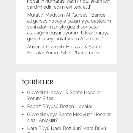
hocanın numarasi varmi nolu alkah icin
yardim edin edim evi terk etti
”
Murat
/
Medyum Ali Gürses
: “
Bende
ali gurses hocayla çalışmaya başladım
yeni allahin izniyle güzel sonuçlar
alacağımı düşünüyorum tekrar buraya
gelip herseyi anlatacam Allah izin…
”
Ahsen
/
Güvenilir Hocalar & Sahte
Hocalar Yorum Sitesi
: “
Ücret nedir
”
İÇERİKLER
Güvenilir Hocalar & Sahte Hocalar
Yorum Sitesi
Papaz Büyüsü Bozan Hocalar
Güvenilir veya Sahte Medyum Hocalar
Nasıl Anlaşılır?
Kara Büyü Nasıl Bozulur? Kara Büyü