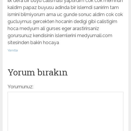
ilk defa bir buyu calismasi yaptirdim cok cok memnun
kaldim papaz buyusu adinda bir islemdi sanirim tam
ismini bilmiyorum ama uc gunde sonuc aldim cok cok
gucluymus gercekten hocanin dedigi gibi calistigim
hoca medyum ali gurses eger arastirirsaniz
gorursunuz kendisinin islemlerini medyumali.com
sitesinden bakin hocaya
Yanıtla
Yorum bırakın
Yorumunuz: