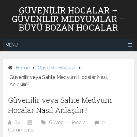
Skip
GÜVENILIR HOCALAR –
to
GÜVENILIR MEDYUMLAR –
content
BÜYÜ BOZAN HOCALAR
MENU
Home
Güvenilir Hocalar
Güvenilir veya Sahte Medyum Hocalar Nasıl
Anlaşılır?
Güvenilir veya Sahte Medyum
Hocalar Nasıl Anlaşılır?
By
Güvenilir Hocalar
2
Comments