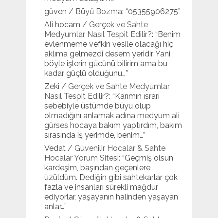
güven
/
Büyü Bozma
: “
05355906275
”
Ali hocam
/
Gerçek ve Sahte
Medyumlar Nasıl Tespit Edilir?
: “
Benim
evlenmeme vefkin vesile olacağı hiç
aklıma gelmezdi desem yeridir. Yani
böyle işlerin gücünü bilirim ama bu
kadar güçlü olduğunu…
”
Zeki
/
Gerçek ve Sahte Medyumlar
Nasıl Tespit Edilir?
: “
Karımın ısrarı
sebebiyle üstümde büyü olup
olmadığını anlamak adına medyum ali
gürses hocaya bakım yaptırdım, bakım
sırasında iş yerimde, benim…
”
Vedat
/
Güvenilir Hocalar & Sahte
Hocalar Yorum Sitesi
: “
Geçmiş olsun
kardeşim, başından geçenlere
üzüldüm. Dediğin gibi sahtekarlar çok
fazla ve insanları sürekli mağdur
ediyorlar, yaşayanın halinden yaşayan
anlar…
”