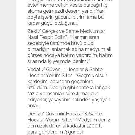
evlenmeme vefkin vesile olacağı hiç
aklıma gelmezdi desem yeridir. Yani
böyle işlerin gücünü bilirim ama bu
kadar güçlü olduğunu…
”
Zeki
/
Gerçek ve Sahte Medyumlar
Nasıl Tespit Edilir?
: “
Karımın ısrarı
sebebiyle üstümde büyü olup
olmadığını anlamak adına medyum ali
gürses hocaya bakım yaptırdım, bakım
sırasında iş yerimde, benim…
”
Vedat
/
Güvenilir Hocalar & Sahte
Hocalar Yorum Sitesi
: “
Geçmiş olsun
kardeşim, başından geçenlere
üzüldüm. Dediğin gibi sahtekarlar çok
fazla ve insanları sürekli mağdur
ediyorlar, yaşayanın halinden yaşayan
anlar…
”
Deniz
/
Güvenilir Hocalar & Sahte
Hocalar Yorum Sitesi
: “
Medyum deniz
den uzak durun arkadaşlar 1200 tl
para gönderdim 3 gündür