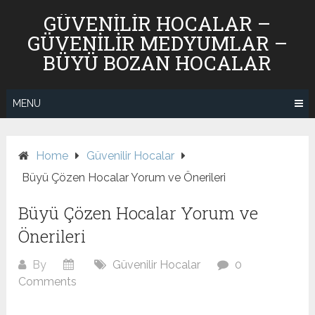
Skip
GÜVENILIR HOCALAR –
to
GÜVENILIR MEDYUMLAR –
content
BÜYÜ BOZAN HOCALAR
MENU
Home
Güvenilir Hocalar
Büyü Çözen Hocalar Yorum ve Önerileri
Büyü Çözen Hocalar Yorum ve
Önerileri
By
Güvenilir Hocalar
0
Comments