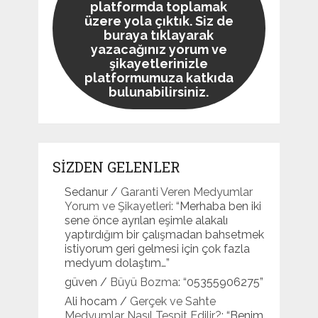
platformda toplamak
üzere yola çıktık. Siz de
buraya tıklayarak
yazacağınız yorum ve
şikayetlerinizle
platformumuza katkıda
bulunabilirsiniz.
SİZDEN GELENLER
Sedanur
/
Garanti Veren Medyumlar
Yorum ve Şikayetleri
: “
Merhaba ben iki
sene önce ayrılan eşimle alakalı
yaptırdığım bir çalışmadan bahsetmek
istiyorum geri gelmesi için çok fazla
medyum dolaştım…
”
güven
/
Büyü Bozma
: “
05355906275
”
Ali hocam
/
Gerçek ve Sahte
Medyumlar Nasıl Tespit Edilir?
: “
Benim