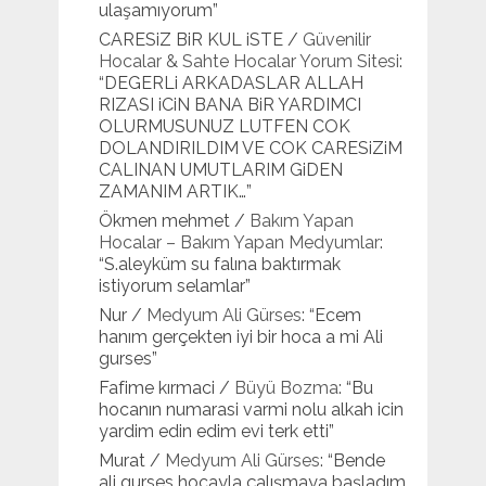
ulaşamıyorum
”
CARESiZ BiR KUL iSTE
/
Güvenilir
Hocalar & Sahte Hocalar Yorum Sitesi
:
“
DEGERLi ARKADASLAR ALLAH
RIZASI iCiN BANA BiR YARDIMCI
OLURMUSUNUZ LUTFEN COK
DOLANDIRILDIM VE COK CARESiZiM
CALINAN UMUTLARIM GiDEN
ZAMANIM ARTIK…
”
Ökmen mehmet
/
Bakım Yapan
Hocalar – Bakım Yapan Medyumlar
:
“
S.aleyküm su falına baktırmak
istiyorum selamlar
”
Nur
/
Medyum Ali Gürses
: “
Ecem
hanım gerçekten iyi bir hoca a mi Ali
gurses
”
Fafime kırmaci
/
Büyü Bozma
: “
Bu
hocanın numarasi varmi nolu alkah icin
yardim edin edim evi terk etti
”
Murat
/
Medyum Ali Gürses
: “
Bende
ali gurses hocayla çalışmaya başladım