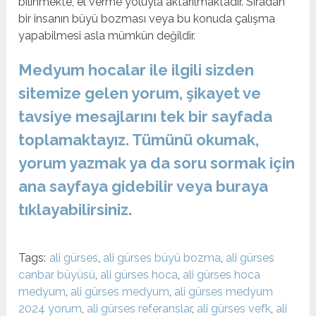
bilinmekte, el verme yoluyla aktarılmaktadır. Sıradan
bir insanın büyü bozması veya bu konuda çalışma
yapabilmesi asla mümkün değildir.
Medyum hocalar ile ilgili sizden
sitemize gelen yorum, şikayet ve
tavsiye mesajlarını tek bir sayfada
toplamaktayız. Tümünü okumak,
yorum yazmak ya da soru sormak için
ana sayfaya gidebilir veya buraya
tıklayabilirsiniz.
Tags:
ali gürses
,
ali gürses büyü bozma
,
ali gürses
canbar büyüsü
,
ali gürses hoca
,
ali gürses hoca
medyum
,
ali gürses medyum
,
ali gürses medyum
2024 yorum
,
ali gürses referanslar
,
ali gürses vefk
,
ali