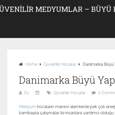
GÜVENILIR MEDYUMLAR – BÜYÜ
Home
Güvenilir Hocalar
Danimarka Büyü 
Danimarka Büyü Yap
By
Güvenilir Hocalar
0 Comm
Medyum
hocaların manevi alemlerde pek çok enerjiy
bambaşka çalışmalar ile insanlara yardımcı olduğu bi