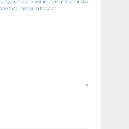
medyum hoca arıyorum
,
danimarka muska
openhag medyum hocalar