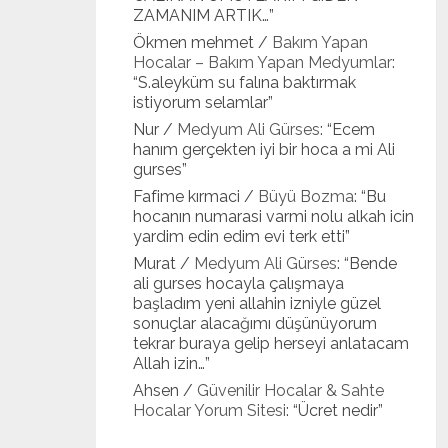
ZAMANIM ARTIK…
”
Ökmen mehmet
/
Bakım Yapan
Hocalar – Bakım Yapan Medyumlar
:
“
S.aleyküm su falına baktırmak
istiyorum selamlar
”
Nur
/
Medyum Ali Gürses
: “
Ecem
hanım gerçekten iyi bir hoca a mi Ali
gurses
”
Fafime kırmaci
/
Büyü Bozma
: “
Bu
hocanın numarasi varmi nolu alkah icin
yardim edin edim evi terk etti
”
Murat
/
Medyum Ali Gürses
: “
Bende
ali gurses hocayla çalışmaya
başladım yeni allahin izniyle güzel
sonuçlar alacağımı düşünüyorum
tekrar buraya gelip herseyi anlatacam
Allah izin…
”
Ahsen
/
Güvenilir Hocalar & Sahte
Hocalar Yorum Sitesi
: “
Ücret nedir
”