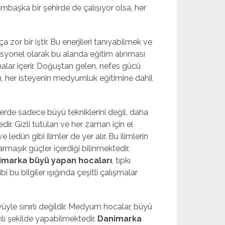
başka bir şehirde de çalışıyor olsa, her
zor bir iştir. Bu enerjileri tanıyabilmek ve
esyonel olarak bu alanda eğitim alınması
malar içerir. Doğuştan gelen, nefes gücü
n, her isteyenin medyumluk eğitimine dahil
mlerde sadece büyü tekniklerini değil, daha
dir. Gizli tutulan ve her zaman için el
 ledün gibi ilimler de yer alır. Bu ilimlerin
armaşık güçler içerdiği bilinmektedir.
imarka büyü yapan hocaları
, tıpkı
bi bu bilgiler ışığında çeşitli çalışmalar
le sınırlı değildir. Medyum hocalar, büyü
ılı şekilde yapabilmektedir.
Danimarka