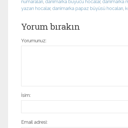
numaraları
,
danimarka büyücü hocalar
,
danimarka 
yazan hocalar
,
danimarka papaz büyüsü hocaları
,
k
Yorum bırakın
Yorumunuz:
İsim:
Email adresi: