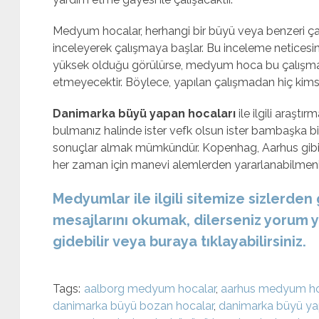
Medyum hocalar, herhangi bir büyü veya benzeri ça
inceleyerek çalışmaya başlar. Bu inceleme netices
yüksek olduğu görülürse, medyum hoca bu çalışma
etmeyecektir. Böylece, yapılan çalışmadan hiç kim
Danimarka büyü yapan hocaları
ile ilgili araş
bulmanız halinde ister vefk olsun ister bambaşka bi
sonuçlar almak mümkündür. Kopenhag, Aarhus gibi 
her zaman için manevi alemlerden yararlanabilmeniz
Medyumlar ile ilgili sitemize sizlerden
mesajlarını okumak, dilerseniz yorum 
gidebilir veya buraya tıklayabilirsiniz.
Tags:
aalborg medyum hocalar
,
aarhus medyum ho
danimarka büyü bozan hocalar
,
danimarka büyü ya