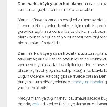
Danimarka büyü yapan hocaları
ndan da olsa bam
zaman için gayb alemlerinin enerjisi ortaktır.
Manevi dünyada var olan enerjileri kullanmak oldukça 
istenen şekilde yönlendirebilmek için mutlaka prof
gereklidir. Eğitim süreci ise fazlasıyla karmaşık aşa
olarak bilinen bir güce sahip olunması gerektiğinde
olması mümkün değildir.
Danimarka büyü yapan hocaları
, aldıkları eğiti
farklı amaçlarla kullanılan özel bilgileri de edinmekte
verme yoluyla aktarılan bu bilgiler içerisinde havas ve
binlerce yıllık bir geçmişe sahip olduğu, fazlasıyla k
Bugün Odense, Aalborg gibi şehirlerde çalışan
Dan
dünyanın tüm diğer yerlerindeki
medyum hocalar
gi
yapabilmektedir.
Medyumların yaptığı manevi çalışmalar sadece büyüy
dışında,
vefk
adı verilen farklı uygulamaları da başar