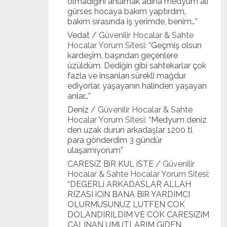
olmadığını anlamak adına medyum ali
gürses hocaya bakım yaptırdım,
bakım sırasında iş yerimde, benim…
”
Vedat
/
Güvenilir Hocalar & Sahte
Hocalar Yorum Sitesi
: “
Geçmiş olsun
kardeşim, başından geçenlere
üzüldüm. Dediğin gibi sahtekarlar çok
fazla ve insanları sürekli mağdur
ediyorlar, yaşayanın halinden yaşayan
anlar…
”
Deniz
/
Güvenilir Hocalar & Sahte
Hocalar Yorum Sitesi
: “
Medyum deniz
den uzak durun arkadaşlar 1200 tl
para gönderdim 3 gündür
ulaşamıyorum
”
CARESiZ BiR KUL iSTE
/
Güvenilir
Hocalar & Sahte Hocalar Yorum Sitesi
:
“
DEGERLi ARKADASLAR ALLAH
RIZASI iCiN BANA BiR YARDIMCI
OLURMUSUNUZ LUTFEN COK
DOLANDIRILDIM VE COK CARESiZiM
CALINAN UMUTLARIM GiDEN