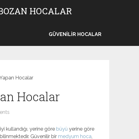
 BOZAN HOCALAR
GÜVENILIR HOCALAR
Yapan Hocalar
an Hocalar
ents
i kullandığı, yerine göre
büyü
yerine göre
linmektedir. Güvenilir bir
medyum hoca
,