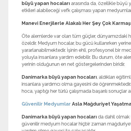
büyü yapan hocaları
arasında da, özellikle büyü 
etkileri alabileceği vefk çalışması yapan medyuml
Manevi Enerjilerle Alakalı Her Şey Çok Karmaşı
Öte alemlerde var olan tüm güçler, dünyamızdaki h
özeldir. Medyum hocalar, bu gücü kullanırken yerine 
yararlanabilmektedir. İşinin ehli, profesyonel bir
yoluyla insanlara yardım edebilir. Bu durum, öte al
yerinin olduğunun en net göstergelerinden biridir.
Danimarka büyü yapan hocaları
, aldıkları eğit
insanlara yardımcı olma gayesini de öğrenmektedir
hoca, yaptığı her türlü çalışmada başarılı sonuçlar a
Güvenilir Medyumlar
Asla Mağduriyet Yaşatm
Danimarka büyü yapan hocaları
da dahil olmak
güvenilir medyum hocalar hiçbir zaman mağduriye
yardım etme gayesi ile çalışacaktır.