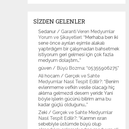
SİZDEN GELENLER
Sedanur
/
Garanti Veren Medyumlar
Yorum ve Şikayetleri
: “
Merhaba ben iki
sene önce ayrılan eşimle alakalı
yaptırdığım bir çalışmadan bahsetmek
istiyorum geri gelmesi için çok fazla
medyum dolaştım…
”
güven
/
Büyü Bozma
: “
05355906275
”
Ali hocam
/
Gerçek ve Sahte
Medyumlar Nasıl Tespit Edilir?
: “
Benim
evlenmeme vefkin vesile olacağı hiç
aklıma gelmezdi desem yeridir. Yani
böyle işlerin gücünü bilirim ama bu
kadar güçlü olduğunu…
”
Zeki
/
Gerçek ve Sahte Medyumlar
Nasıl Tespit Edilir?
: “
Karımın ısrarı
sebebiyle üstümde büyü olup