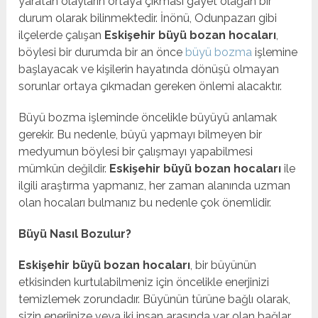
yaratan olayların ortaya çıkması gayet olağan bir
durum olarak bilinmektedir. İnönü, Odunpazarı gibi
ilçelerde çalışan
Eskişehir büyü bozan hocaları
,
böylesi bir durumda bir an önce
büyü bozma
işlemine
başlayacak ve kişilerin hayatında dönüşü olmayan
sorunlar ortaya çıkmadan gereken önlemi alacaktır.
Büyü bozma işleminde öncelikle büyüyü anlamak
gerekir. Bu nedenle, büyü yapmayı bilmeyen bir
medyumun böylesi bir çalışmayı yapabilmesi
mümkün değildir.
Eskişehir büyü bozan hocaları
ile
ilgili araştırma yapmanız, her zaman alanında uzman
olan hocaları bulmanız bu nedenle çok önemlidir.
Büyü Nasıl Bozulur?
Eskişehir büyü bozan hocaları
, bir büyünün
etkisinden kurtulabilmeniz için öncelikle enerjinizi
temizlemek zorundadır. Büyünün türüne bağlı olarak,
sizin enerjinize veya iki insan arasında var olan bağlar