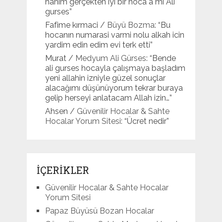
hanım gerçekten iyi bir hoca a mi Ali
gurses
”
Fafime kırmaci
/
Büyü Bozma
: “
Bu
hocanın numarasi varmi nolu alkah icin
yardim edin edim evi terk etti
”
Murat
/
Medyum Ali Gürses
: “
Bende
ali gurses hocayla çalışmaya başladım
yeni allahin izniyle güzel sonuçlar
alacağımı düşünüyorum tekrar buraya
gelip herseyi anlatacam Allah izin…
”
Ahsen
/
Güvenilir Hocalar & Sahte
Hocalar Yorum Sitesi
: “
Ücret nedir
”
İÇERİKLER
Güvenilir Hocalar & Sahte Hocalar
Yorum Sitesi
Papaz Büyüsü Bozan Hocalar