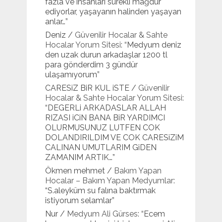
fazla ve insanları sürekli mağdur
ediyorlar, yaşayanın halinden yaşayan
anlar…
”
Deniz
/
Güvenilir Hocalar & Sahte
Hocalar Yorum Sitesi
: “
Medyum deniz
den uzak durun arkadaşlar 1200 tl
para gönderdim 3 gündür
ulaşamıyorum
”
CARESiZ BiR KUL iSTE
/
Güvenilir
Hocalar & Sahte Hocalar Yorum Sitesi
:
“
DEGERLi ARKADASLAR ALLAH
RIZASI iCiN BANA BiR YARDIMCI
OLURMUSUNUZ LUTFEN COK
DOLANDIRILDIM VE COK CARESiZiM
CALINAN UMUTLARIM GiDEN
ZAMANIM ARTIK…
”
Ökmen mehmet
/
Bakım Yapan
Hocalar – Bakım Yapan Medyumlar
:
“
S.aleyküm su falına baktırmak
istiyorum selamlar
”
Nur
/
Medyum Ali Gürses
: “
Ecem