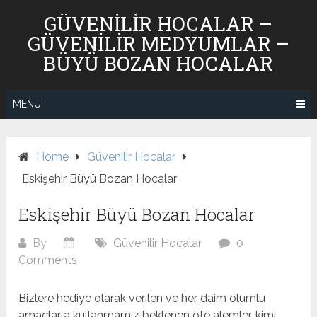
Skip
GÜVENILIR HOCALAR –
to
GÜVENILIR MEDYUMLAR –
content
BÜYÜ BOZAN HOCALAR
MENU
Home
Güvenilir Hocalar
Eskişehir Büyü Bozan Hocalar
Eskişehir Büyü Bozan Hocalar
By
Güvenilir Hocalar
0
Comments
Bizlere hediye olarak verilen ve her daim olumlu
amaçlarla kullanmamız beklenen öte alemler, kimi