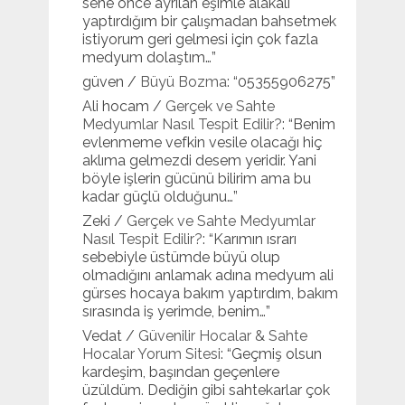
sene önce ayrılan eşimle alakalı
yaptırdığım bir çalışmadan bahsetmek
istiyorum geri gelmesi için çok fazla
medyum dolaştım…
”
güven
/
Büyü Bozma
: “
05355906275
”
Ali hocam
/
Gerçek ve Sahte
Medyumlar Nasıl Tespit Edilir?
: “
Benim
evlenmeme vefkin vesile olacağı hiç
aklıma gelmezdi desem yeridir. Yani
böyle işlerin gücünü bilirim ama bu
kadar güçlü olduğunu…
”
Zeki
/
Gerçek ve Sahte Medyumlar
Nasıl Tespit Edilir?
: “
Karımın ısrarı
sebebiyle üstümde büyü olup
olmadığını anlamak adına medyum ali
gürses hocaya bakım yaptırdım, bakım
sırasında iş yerimde, benim…
”
Vedat
/
Güvenilir Hocalar & Sahte
Hocalar Yorum Sitesi
: “
Geçmiş olsun
kardeşim, başından geçenlere
üzüldüm. Dediğin gibi sahtekarlar çok