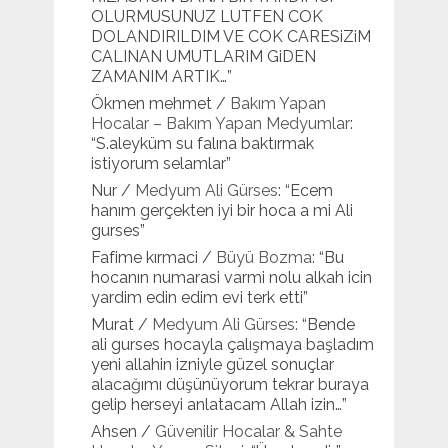
OLURMUSUNUZ LUTFEN COK
DOLANDIRILDIM VE COK CARESiZiM
CALINAN UMUTLARIM GiDEN
ZAMANIM ARTIK…
”
Ökmen mehmet
/
Bakım Yapan
Hocalar – Bakım Yapan Medyumlar
:
“
S.aleyküm su falına baktırmak
istiyorum selamlar
”
Nur
/
Medyum Ali Gürses
: “
Ecem
hanım gerçekten iyi bir hoca a mi Ali
gurses
”
Fafime kırmaci
/
Büyü Bozma
: “
Bu
hocanın numarasi varmi nolu alkah icin
yardim edin edim evi terk etti
”
Murat
/
Medyum Ali Gürses
: “
Bende
ali gurses hocayla çalışmaya başladım
yeni allahin izniyle güzel sonuçlar
alacağımı düşünüyorum tekrar buraya
gelip herseyi anlatacam Allah izin…
”
Ahsen
/
Güvenilir Hocalar & Sahte