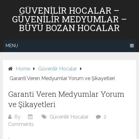
Skip
GÜVENILIR HOCALAR –
to
GÜVENILIR MEDYUMLAR –
content
BÜYÜ BOZAN HOCALAR
MENU
Home
Güvenilir Hocalar
Garanti Veren Medyumlar Yorum ve Şikayetleri
Garanti Veren Medyumlar Yorum
ve Şikayetleri
By
Güvenilir Hocalar
2
Comments