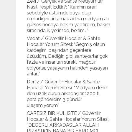
Zeki
/
Gerçek ve Sahte Medyumlar
Nasıl Tespit Edilir?
: “
Karımın ısrarı
sebebiyle üstümde büyü olup
olmadığını anlamak adına medyum ali
gürses hocaya bakım yaptırdım, bakım
sırasında iş yerimde, benim…
”
Vedat
/
Güvenilir Hocalar & Sahte
Hocalar Yorum Sitesi
: “
Geçmiş olsun
kardeşim, başından geçenlere
üzüldüm. Dediğin gibi sahtekarlar çok
fazla ve insanları sürekli mağdur
ediyorlar, yaşayanın halinden yaşayan
anlar…
”
Deniz
/
Güvenilir Hocalar & Sahte
Hocalar Yorum Sitesi
: “
Medyum deniz
den uzak durun arkadaşlar 1200 tl
para gönderdim 3 gündür
ulaşamıyorum
”
CARESiZ BiR KUL iSTE
/
Güvenilir
Hocalar & Sahte Hocalar Yorum Sitesi
:
“
DEGERLi ARKADASLAR ALLAH
RIZASI iCiN BANA BiR YARDIMCI