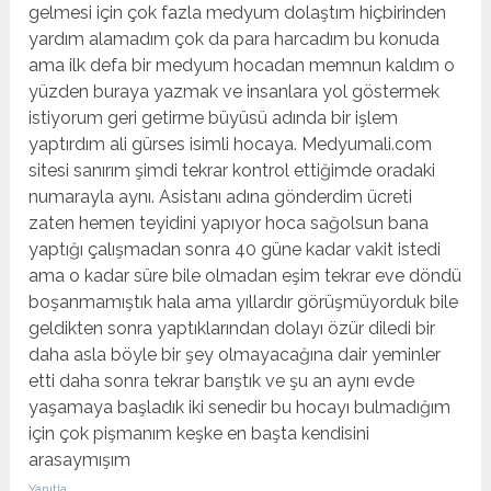
gelmesi için çok fazla medyum dolaştım hiçbirinden
yardım alamadım çok da para harcadım bu konuda
ama ilk defa bir medyum hocadan memnun kaldım o
yüzden buraya yazmak ve insanlara yol göstermek
istiyorum geri getirme büyüsü adında bir işlem
yaptırdım ali gürses isimli hocaya. Medyumali.com
sitesi sanırım şimdi tekrar kontrol ettiğimde oradaki
numarayla aynı. Asistanı adına gönderdim ücreti
zaten hemen teyidini yapıyor hoca sağolsun bana
yaptığı çalışmadan sonra 40 güne kadar vakit istedi
ama o kadar süre bile olmadan eşim tekrar eve döndü
boşanmamıştık hala ama yıllardır görüşmüyorduk bile
geldikten sonra yaptıklarından dolayı özür diledi bir
daha asla böyle bir şey olmayacağına dair yeminler
etti daha sonra tekrar barıştık ve şu an aynı evde
yaşamaya başladık iki senedir bu hocayı bulmadığım
için çok pişmanım keşke en başta kendisini
arasaymışım
Yanıtla