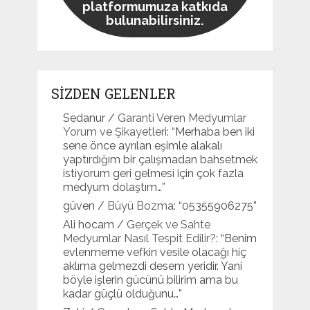
platformumuza katkıda
bulunabilirsiniz.
SİZDEN GELENLER
Sedanur
/
Garanti Veren Medyumlar
Yorum ve Şikayetleri
: “
Merhaba ben iki
sene önce ayrılan eşimle alakalı
yaptırdığım bir çalışmadan bahsetmek
istiyorum geri gelmesi için çok fazla
medyum dolaştım…
”
güven
/
Büyü Bozma
: “
05355906275
”
Ali hocam
/
Gerçek ve Sahte
Medyumlar Nasıl Tespit Edilir?
: “
Benim
evlenmeme vefkin vesile olacağı hiç
aklıma gelmezdi desem yeridir. Yani
böyle işlerin gücünü bilirim ama bu
kadar güçlü olduğunu…
”