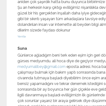
aniden çok şaşırdık hatta bunu duyunca birbirimize 
Şu an herkesin karşı çıktığı evliliğimiz nişanlılıkla
güzel bir his gerçekten inşallah daha iyiye gideceğ
gibi bir sıkıntı yaşayan tüm arkadaşlara tavsiye ediy
dolandırılan insan var internette ali beyden bilgi a
dilerim sizede faydası dokunur
Yanıtla
Suna
Günlerce ağladığım beni terk eden eşim için geri d
gürses medyumdu. ali hoca diye de geçiyor medyu
medyumalibey@gmail.com
eposta adresi. hoca ba
çalışmayı bulmak için bakım yaptı sonrasında ban
civarında tutmaya başladı diyebilirim önce eşim ar
bensiz yapamadığını ve tekrar denemek istediğini s
sonrasında bir ay boyunca her gün çiçekle eve geld
ilgili davranmaya başladı evliliğimizin ilk günlerin
çok sorunlar yaşarız bir araya gelirsek diye düşün