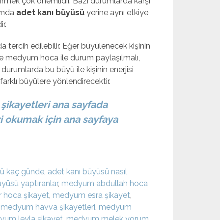
irmek çok önemlidir. Bazı durumlarda karşı
rumda
adet kanı büyüsü
yerine aynı etkiye
r.
da tercih edilebilir. Eğer büyülenecek kişinin
 medyum hoca ile durum paylaşılmalı,
 durumlarda bu büyü ile kişinin enerjisi
rklı büyülere yönlendirecektir.
ikayetleri ana sayfada
i okumak için ana sayfaya
sü kaç günde
,
adet kanı büyüsü nasıl
üyüsü yaptıranlar
,
medyum abdullah hoca
 hoca şikayet
,
medyum esra şikayet
,
,
medyum havva şikayetleri
,
medyum
um leyla şikayet
,
medyum melek yorum
,