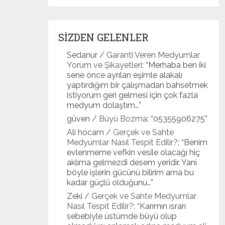
SİZDEN GELENLER
Sedanur
/
Garanti Veren Medyumlar
Yorum ve Şikayetleri
: “
Merhaba ben iki
sene önce ayrılan eşimle alakalı
yaptırdığım bir çalışmadan bahsetmek
istiyorum geri gelmesi için çok fazla
medyum dolaştım…
”
güven
/
Büyü Bozma
: “
05355906275
”
Ali hocam
/
Gerçek ve Sahte
Medyumlar Nasıl Tespit Edilir?
: “
Benim
evlenmeme vefkin vesile olacağı hiç
aklıma gelmezdi desem yeridir. Yani
böyle işlerin gücünü bilirim ama bu
kadar güçlü olduğunu…
”
Zeki
/
Gerçek ve Sahte Medyumlar
Nasıl Tespit Edilir?
: “
Karımın ısrarı
sebebiyle üstümde büyü olup