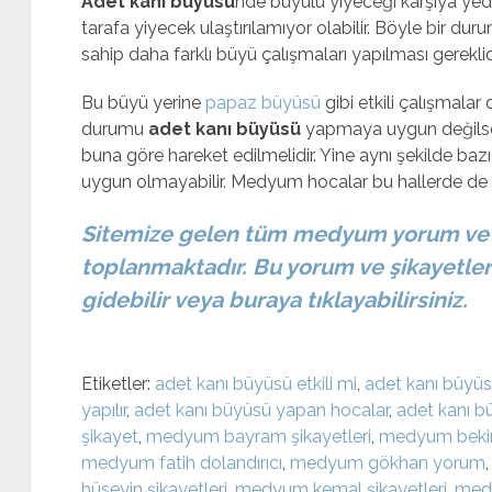
Adet kanı büyüsü
nde büyülü yiyeceği karşıya yed
tarafa yiyecek ulaştırılamıyor olabilir. Böyle bir du
sahip daha farklı büyü çalışmaları yapılması gereklidi
Bu büyü yerine
papaz büyüsü
gibi etkili çalışmalar 
durumu
adet kanı büyüsü
yapmaya uygun değilse
buna göre hareket edilmelidir. Yine aynı şekilde bazı
uygun olmayabilir. Medyum hocalar bu hallerde de fa
Sitemize gelen tüm medyum yorum ve ş
toplanmaktadır. Bu yorum ve şikayetler
gidebilir veya buraya tıklayabilirsiniz.
Etiketler:
adet kanı büyüsü etkili mi
,
adet kanı büyü
yapılır
,
adet kanı büyüsü yapan hocalar
,
adet kanı b
şikayet
,
medyum bayram şikayetleri
,
medyum bekir
medyum fatih dolandırıcı
,
medyum gökhan yorum
hüseyin şikayetleri
,
medyum kemal şikayetleri
,
medy