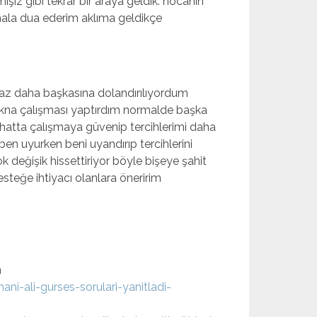
şız gibi tekrar bir araya geldik. hocanın
ala dua ederim aklıma geldikçe
 az daha başkasına dolandırılıyordum
ikna çalışması yaptırdım normalde başka
 hatta çalışmaya güvenip tercihlerimi daha
n uyurken beni uyandırıp tercihlerini
 değişik hissettiriyor böyle bişeye şahit
teğe ihtiyacı olanlara öneririm
m
ni-ali-gurses-sorulari-yanitladi-