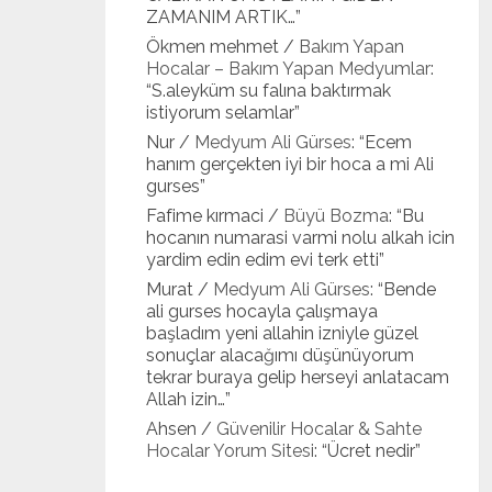
ZAMANIM ARTIK…
”
Ökmen mehmet
/
Bakım Yapan
Hocalar – Bakım Yapan Medyumlar
:
“
S.aleyküm su falına baktırmak
istiyorum selamlar
”
Nur
/
Medyum Ali Gürses
: “
Ecem
hanım gerçekten iyi bir hoca a mi Ali
gurses
”
Fafime kırmaci
/
Büyü Bozma
: “
Bu
hocanın numarasi varmi nolu alkah icin
yardim edin edim evi terk etti
”
Murat
/
Medyum Ali Gürses
: “
Bende
ali gurses hocayla çalışmaya
başladım yeni allahin izniyle güzel
sonuçlar alacağımı düşünüyorum
tekrar buraya gelip herseyi anlatacam
Allah izin…
”
Ahsen
/
Güvenilir Hocalar & Sahte
Hocalar Yorum Sitesi
: “
Ücret nedir
”