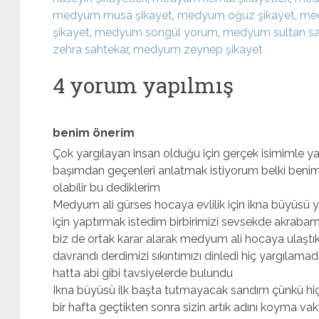
medyum musa şikayet
,
medyum oğuz şikayet
,
med
şikayet
,
medyum songül yorum
,
medyum sultan sa
zehra sahtekar
,
medyum zeynep şikayet
4 yorum yapılmış
benim önerim
Çok yargılayan insan olduğu için gerçek isimiml
başımdan geçenleri anlatmak istiyorum belki benimk
olabilir bu dediklerim
Medyum ali gürses hocaya evlilik için ikna büyüsü 
için yaptırmak istedim birbirimizi sevsekde akrabam 
biz de ortak karar alarak medyum ali hocaya ulaştık 
davrandı derdimizi sıkıntımızı dinledi hiç yargılam
hatta abi gibi tavsiyelerde bulundu
Ikna büyüsü ilk başta tutmayacak sandım çünkü hi
bir hafta geçtikten sonra sizin artık adını koyma vakt