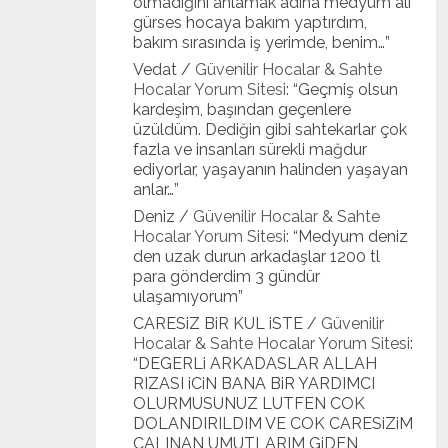
olmadığını anlamak adına medyum ali
gürses hocaya bakım yaptırdım,
bakım sırasında iş yerimde, benim…
”
Vedat
/
Güvenilir Hocalar & Sahte
Hocalar Yorum Sitesi
: “
Geçmiş olsun
kardeşim, başından geçenlere
üzüldüm. Dediğin gibi sahtekarlar çok
fazla ve insanları sürekli mağdur
ediyorlar, yaşayanın halinden yaşayan
anlar…
”
Deniz
/
Güvenilir Hocalar & Sahte
Hocalar Yorum Sitesi
: “
Medyum deniz
den uzak durun arkadaşlar 1200 tl
para gönderdim 3 gündür
ulaşamıyorum
”
CARESiZ BiR KUL iSTE
/
Güvenilir
Hocalar & Sahte Hocalar Yorum Sitesi
:
“
DEGERLi ARKADASLAR ALLAH
RIZASI iCiN BANA BiR YARDIMCI
OLURMUSUNUZ LUTFEN COK
DOLANDIRILDIM VE COK CARESiZiM
CALINAN UMUTLARIM GiDEN