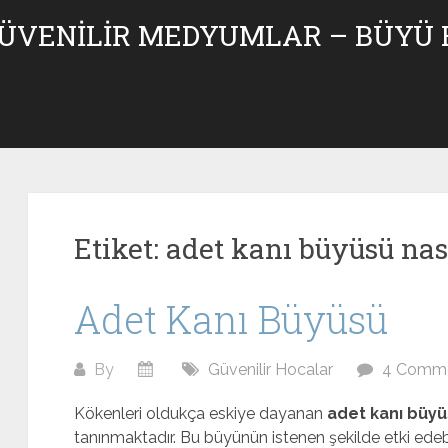
GÜVENILIR MEDYUMLAR – BÜYÜ
Etiket:
adet kanı büyüsü nası
Adet Kanı Büyüsü
By
Güvenilir Hocalar
4 Comm
Kökenleri oldukça eskiye dayanan
adet kanı büy
tanınmaktadır. Bu büyünün istenen şekilde etki edebi