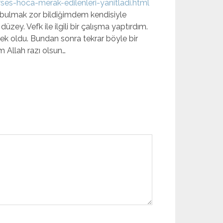
es-hoca-merak-edilenleri-yanitladi.html
 bulmak zor bildiğimdem kendisiyle
zey. Vefk ile ilgili bir çalışma yaptırdım.
ek oldu. Bundan sonra tekrar böyle bir
m Allah razı olsun…