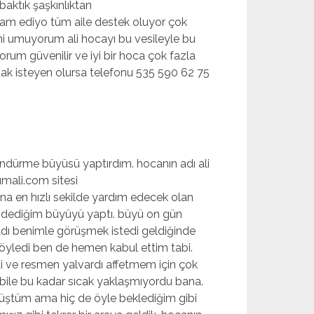
baktık şaşkınlıktan
 devam ediyo tüm aile destek oluyor çok
ini umuyorum ali hocayı bu vesileyle bu
orum güvenilir ve iyi bir hoca çok fazla
lmak isteyen olursa telefonu 535 590 62 75
öndürme büyüsü yaptırdım. hocanın adı ali
mali.com sitesi
na en hızlı sekilde yardım edecek olan
a dediğim büyüyü yaptı. büyü on gün
adı benimle görüşmek istedi geldiğinde
öyledi ben de hemen kabul ettim tabi.
i ve resmen yalvardı affetmem için çok
de bile bu kadar sıcak yaklaşmıyordu bana.
müştüm ama hiç de öyle beklediğim gibi