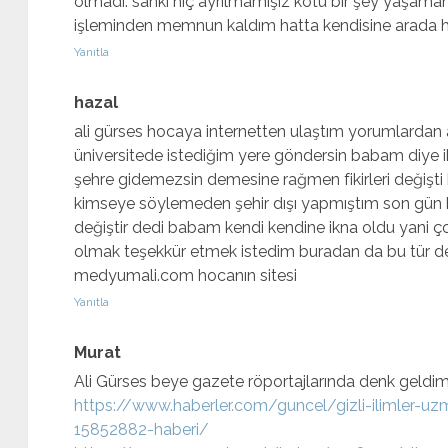
olmadı. sanki hiç ayrılmamışız kötü bir şey yaşamamı
işleminden memnun kaldım hatta kendisine arada h
Yanıtla
hazal
ali gürses hocaya internetten ulaştım yorumlardan
üniversitede istediğim yere göndersin babam diye 
şehre gidemezsin demesine rağmen fikirleri değişti
kimseye söylemeden şehir dışı yapmıştım son gün be
değiştir dedi babam kendi kendine ikna oldu yani çok
olmak teşekkür etmek istedim buradan da bu tür des
medyumali.com hocanın sitesi
Yanıtla
Murat
Ali Gürses beye gazete röportajlarında denk geldi
https://www.haberler.com/guncel/gizli-ilimler-uzma
15852882-haberi/