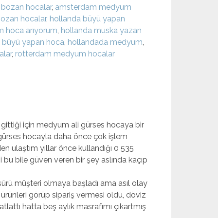
bozan hocalar
,
amsterdam medyum
bozan hocalar
,
hollanda büyü yapan
 hoca arıyorum
,
hollanda muska yazan
 büyü yapan hoca
,
hollandada medyum
,
alar
,
rotterdam medyum hocalar
 gittiği için medyum ali gürses hocaya bir
i gürses hocayla daha önce çok işlem
n ulaştım yıllar önce kullandığı 0 535
i bu bile güven veren bir şey aslında kaçıp
r sürü müşteri olmaya başladı ama asıl olay
ürünleri görüp sipariş vermesi oldu, döviz
hatlattı hatta beş aylık masrafımı çıkartmış