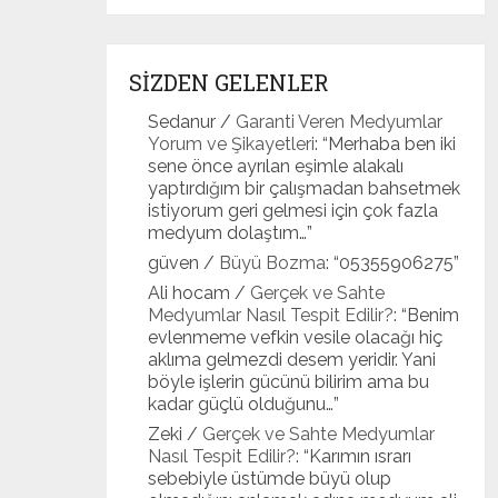
SİZDEN GELENLER
Sedanur
/
Garanti Veren Medyumlar
Yorum ve Şikayetleri
: “
Merhaba ben iki
sene önce ayrılan eşimle alakalı
yaptırdığım bir çalışmadan bahsetmek
istiyorum geri gelmesi için çok fazla
medyum dolaştım…
”
güven
/
Büyü Bozma
: “
05355906275
”
Ali hocam
/
Gerçek ve Sahte
Medyumlar Nasıl Tespit Edilir?
: “
Benim
evlenmeme vefkin vesile olacağı hiç
aklıma gelmezdi desem yeridir. Yani
böyle işlerin gücünü bilirim ama bu
kadar güçlü olduğunu…
”
Zeki
/
Gerçek ve Sahte Medyumlar
Nasıl Tespit Edilir?
: “
Karımın ısrarı
sebebiyle üstümde büyü olup