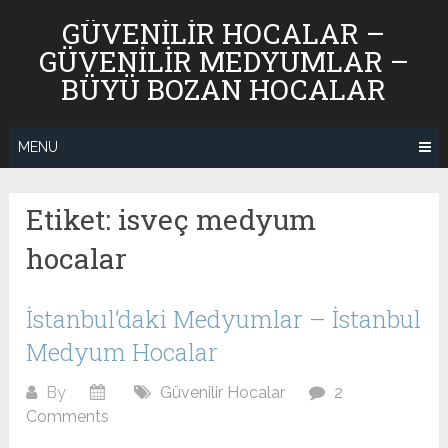
Skip
GÜVENILIR HOCALAR –
to
GÜVENILIR MEDYUMLAR –
content
BÜYÜ BOZAN HOCALAR
MENU
Etiket:
isveç medyum
hocalar
İstanbul’daki Medyumlar – İstanbul
Medyum Hocalar
By
Güvenilir Hocalar
2
Comments