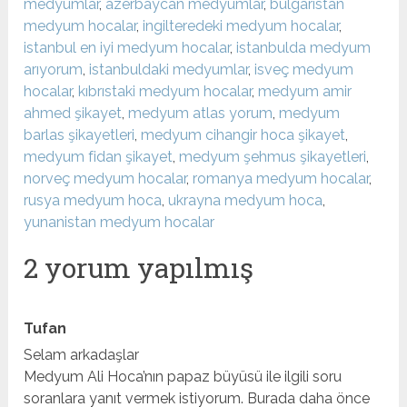
medyumlar
,
azerbaycan medyumlar
,
bulgaristan
medyum hocalar
,
ingilteredeki medyum hocalar
,
istanbul en iyi medyum hocalar
,
istanbulda medyum
arıyorum
,
istanbuldaki medyumlar
,
isveç medyum
hocalar
,
kıbrıstaki medyum hocalar
,
medyum amir
ahmed şikayet
,
medyum atlas yorum
,
medyum
barlas şikayetleri
,
medyum cihangir hoca şikayet
,
medyum fidan şikayet
,
medyum şehmus şikayetleri
,
norveç medyum hocalar
,
romanya medyum hocalar
,
rusya medyum hoca
,
ukrayna medyum hoca
,
yunanistan medyum hocalar
2 yorum yapılmış
Tufan
Selam arkadaşlar
Medyum Ali Hoca’nın papaz büyüsü ile ilgili soru
soranlara yanıt vermek istiyorum. Burada daha önce