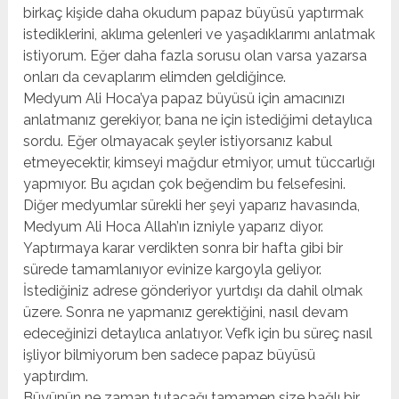
birkaç kişide daha okudum papaz büyüsü yaptırmak
istediklerini, aklıma gelenleri ve yaşadıklarımı anlatmak
istiyorum. Eğer daha fazla sorusu olan varsa yazarsa
onları da cevaplarım elimden geldiğince.
Medyum Ali Hoca’ya papaz büyüsü için amacınızı
anlatmanız gerekiyor, bana ne için istediğimi detaylıca
sordu. Eğer olmayacak şeyler istiyorsanız kabul
etmeyecektir, kimseyi mağdur etmiyor, umut tüccarlığı
yapmıyor. Bu açıdan çok beğendim bu felsefesini.
Diğer medyumlar sürekli her şeyi yaparız havasında,
Medyum Ali Hoca Allah’ın izniyle yaparız diyor.
Yaptırmaya karar verdikten sonra bir hafta gibi bir
sürede tamamlanıyor evinize kargoyla geliyor.
İstediğiniz adrese gönderiyor yurtdışı da dahil olmak
üzere. Sonra ne yapmanız gerektiğini, nasıl devam
edeceğinizi detaylıca anlatıyor. Vefk için bu süreç nasıl
işliyor bilmiyorum ben sadece papaz büyüsü
yaptırdım.
Büyünün ne zaman tutacağı tamamen size bağlı bir