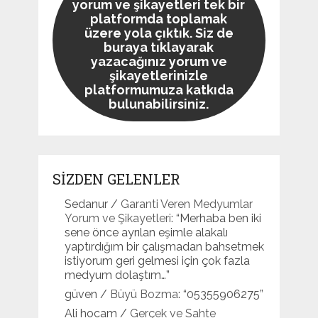
yorum ve şikayetleri tek bir
platformda toplamak
üzere yola çıktık. Siz de
buraya tıklayarak
yazacağınız yorum ve
şikayetlerinizle
platformumuza katkıda
bulunabilirsiniz.
SİZDEN GELENLER
Sedanur
/
Garanti Veren Medyumlar
Yorum ve Şikayetleri
: “
Merhaba ben iki
sene önce ayrılan eşimle alakalı
yaptırdığım bir çalışmadan bahsetmek
istiyorum geri gelmesi için çok fazla
medyum dolaştım…
”
güven
/
Büyü Bozma
: “
05355906275
”
Ali hocam
/
Gerçek ve Sahte