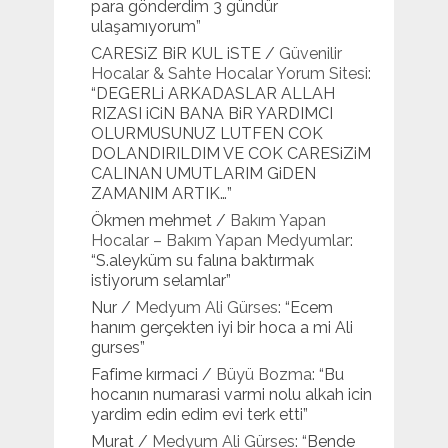
para gönderdim 3 gündür
ulaşamıyorum
”
CARESiZ BiR KUL iSTE
/
Güvenilir
Hocalar & Sahte Hocalar Yorum Sitesi
:
“
DEGERLi ARKADASLAR ALLAH
RIZASI iCiN BANA BiR YARDIMCI
OLURMUSUNUZ LUTFEN COK
DOLANDIRILDIM VE COK CARESiZiM
CALINAN UMUTLARIM GiDEN
ZAMANIM ARTIK…
”
Ökmen mehmet
/
Bakım Yapan
Hocalar – Bakım Yapan Medyumlar
:
“
S.aleyküm su falına baktırmak
istiyorum selamlar
”
Nur
/
Medyum Ali Gürses
: “
Ecem
hanım gerçekten iyi bir hoca a mi Ali
gurses
”
Fafime kırmaci
/
Büyü Bozma
: “
Bu
hocanın numarasi varmi nolu alkah icin
yardim edin edim evi terk etti
”
Murat
/
Medyum Ali Gürses
: “
Bende