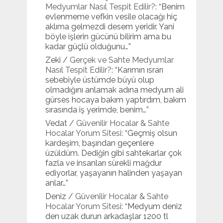
Medyumlar Nasıl Tespit Edilir?
: “
Benim
evlenmeme vefkin vesile olacağı hiç
aklıma gelmezdi desem yeridir. Yani
böyle işlerin gücünü bilirim ama bu
kadar güçlü olduğunu…
”
Zeki
/
Gerçek ve Sahte Medyumlar
Nasıl Tespit Edilir?
: “
Karımın ısrarı
sebebiyle üstümde büyü olup
olmadığını anlamak adına medyum ali
gürses hocaya bakım yaptırdım, bakım
sırasında iş yerimde, benim…
”
Vedat
/
Güvenilir Hocalar & Sahte
Hocalar Yorum Sitesi
: “
Geçmiş olsun
kardeşim, başından geçenlere
üzüldüm. Dediğin gibi sahtekarlar çok
fazla ve insanları sürekli mağdur
ediyorlar, yaşayanın halinden yaşayan
anlar…
”
Deniz
/
Güvenilir Hocalar & Sahte
Hocalar Yorum Sitesi
: “
Medyum deniz
den uzak durun arkadaşlar 1200 tl