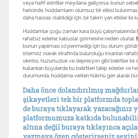
veya hafif esintiler meydana geliyorsa, bunun sebeb
haricinde, hüddamların olumsuz bir etkisi bulunmasa da
daha hassas olabildiği için, bir takım yan etkiler ile ka
Hüddamlar çoğu zaman kara büyü çalışmalarında bü
rahatsız ederler, kabuslar görmesine neden olurlar.
bunun yapılması söylenmediği için bu durum görül
istemsiz olarak etrafında bulunduğu insanları rahatsı
sıkıntısı, huzursuzluk ve depresyon gibi belirtiler ile o
kullanılan büyülerde bu belirtileri takip ederler ve 
durumunda, hüddama verilen hükmü geri alarak büyüyü
Daha önce dolandırılmış mağdurla
şikayetleri tek bir platformda topl
de buraya tıklayarak yazacağınız 
platformumuza katkıda bulunabilir
altına değil buraya tıklayınca açıl
yazmaya özen gösterirseniz sevinir