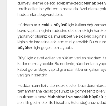
dünyevi aleme de etki edebilmektedir.
Muhabbet v
tercih edilen bir yöntem olmasa da, özel olarak çok 
hüddamlara başvurulabilir.
Hüddamlar,
sıcaklık büyüsü
için kullanıldığı zam
büyü yapılan kişinin iradesine etki etmek için harek
yaptırıyor olsanız da, muhabbet ve sıcaklık bağının i
kişinin de iradesine etki etmesini gerektirir. Bu du
büyüleri
için geçerli olmayabilir.
Büyü için davet edilen ve hüküm verilen hüddam, ta
kadar durmayacaktır. Bu nedenle, hüddamlarla yapı
kabul görür. Büyü yapıldığı andan itibaren çalışm
varlığını hissettirir.
Hüddamların fiziki alemdeki etkileri bazı durumlarda 
tamamlanana kadar, gözünüz ile görmeseniz bile var
unutmamalısınız.
Muhabbet ve sıcaklık büyüsü
i
serinlik getirmeleri ile hissettirir. Bulunduğunuz odad