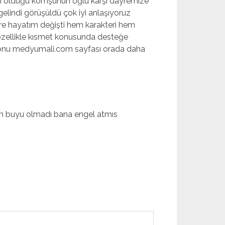
n olduğu komşunun oğlu karşı dayremize
gelindi görüşüldü çok iyi anlaşıyoruz
bire hayatım değişti hem karakteri hem
m özellikle kısmet konusunda desteğe
lefonu medyumali.com sayfası orada daha
en buyu olmadı bana engel atmıs