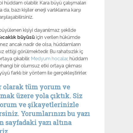
i hüddam olabilir. Kara büyü çalışmaları
, bazı kişiler enerji varlıklarına karşı
rşılaşabilirsiniz.
yülenen kişiyi dayanılmaz şekilde
Sıcaklık büyüsü
için verilen hükümde
mez ancak nadir de olsa, hüddamların
z ettiği görülmektedir. Bu rahatsızlık iç
rtaya çıkabilir.
Medyum hocalar
, hüddam
herhangi bir olumsuz etki ortaya çıkması
 farklı bir yöntem ile gerçekleştirirler.
r olarak tüm yorum ve
amak üzere yola çıktık. Siz
yorum ve şikayetlerinizle
siniz. Yorumlarınızı bu yazı
an sayfadaki yazı altına
iz.