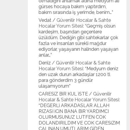
olmadığını anlamak adına medyum ali
gürses hocaya bakım yaptırdım,
bakım sırasında iş yerimde, benim…
”
Vedat
/
Güvenilir Hocalar & Sahte
Hocalar Yorum Sitesi
: “
Geçmiş olsun
kardeşim, başından geçenlere
üzüldüm. Dediğin gibi sahtekarlar çok
fazla ve insanları sürekli mağdur
ediyorlar, yaşayanın halinden yaşayan
anlar…
”
Deniz
/
Güvenilir Hocalar & Sahte
Hocalar Yorum Sitesi
: “
Medyum deniz
den uzak durun arkadaşlar 1200 tl
para gönderdim 3 gündür
ulaşamıyorum
”
CARESiZ BiR KUL iSTE
/
Güvenilir
Hocalar & Sahte Hocalar Yorum Sitesi
:
“
DEGERLi ARKADASLAR ALLAH
RIZASI iCiN BANA BiR YARDIMCI
OLURMUSUNUZ LUTFEN COK
DOLANDIRILDIM VE COK CARESiZiM
CALINAN UMUTLARIM GiDEN