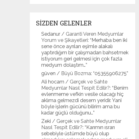
SİZDEN GELENLER
Sedanur
/
Garanti Veren Medyumlar
Yorum ve Şikayetleri
: “
Merhaba ben iki
sene önce ayrılan eşimle alakalı
yaptırdığım bir çalışmadan bahsetmek
istiyorum geri gelmesi için çok fazla
medyum dolaştım…
”
güven
/
Büyü Bozma
: “
05355906275
”
Ali hocam
/
Gerçek ve Sahte
Medyumlar Nasıl Tespit Edilir?
: “
Benim
evlenmeme vefkin vesile olacağı hiç
aklıma gelmezdi desem yeridir. Yani
böyle işlerin gücünü bilirim ama bu
kadar güçlü olduğunu…
”
Zeki
/
Gerçek ve Sahte Medyumlar
Nasıl Tespit Edilir?
: “
Karımın ısrarı
sebebiyle üstümde büyü olup