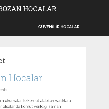
 BOZAN HOCALAR
GÜVENILIR HOCALAR
et
an Hocalar
ents
 okumalar ile komut alabilen varlıklara
or olsalar da komut verildiği zaman