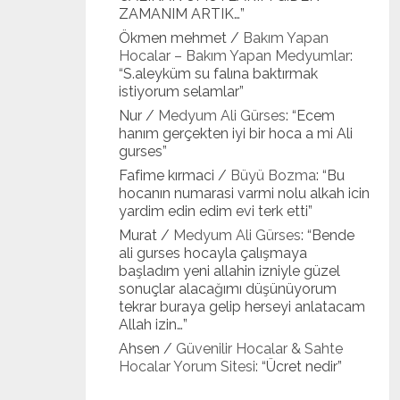
ZAMANIM ARTIK…
”
Ökmen mehmet
/
Bakım Yapan
Hocalar – Bakım Yapan Medyumlar
:
“
S.aleyküm su falına baktırmak
istiyorum selamlar
”
Nur
/
Medyum Ali Gürses
: “
Ecem
hanım gerçekten iyi bir hoca a mi Ali
gurses
”
Fafime kırmaci
/
Büyü Bozma
: “
Bu
hocanın numarasi varmi nolu alkah icin
yardim edin edim evi terk etti
”
Murat
/
Medyum Ali Gürses
: “
Bende
ali gurses hocayla çalışmaya
başladım yeni allahin izniyle güzel
sonuçlar alacağımı düşünüyorum
tekrar buraya gelip herseyi anlatacam
Allah izin…
”
Ahsen
/
Güvenilir Hocalar & Sahte
Hocalar Yorum Sitesi
: “
Ücret nedir
”