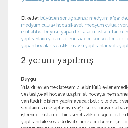
Etiketler:
büyüden sonuç alanlar
,
medyum afşar de
medyum çuluak hoca şikayet
,
medyum çuluak yo
muhabbet büyüsü yapan hocalar
,
muska tutar mı
,
yaptıranların yorumları
,
muskadan sonuç alanlar
,
sıc
yapan hocalar
,
sıcaklık büyüsü yaptıranlar
,
vefk yapt
2 yorum yapılmış
Duygu
Yıllardır evlenmek istesem bile bir türlü evleneme
vesilesiyle ali hocaya ulaştım ali hocayla hem ann
yanıtladı hiç işlem yapılmayacak belki bile dedik 
sorularımızı cevaplamıştı sağolsun sonrasında bak
işleminde üstümde bir kısmetsizlik olduğu görüldü 
yaptıranı bile soyledi diyebilirim sonra bunun için 