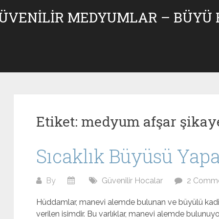
GÜVENILIR MEDYUMLAR – BÜYÜ
Etiket:
medyum afşar şikay
Sıcaklık Büyüsü Yap
By
Güvenilir Hocalar
2 Comm
Hüddamlar, manevi alemde bulunan ve büyülü kadim
verilen isimdir. Bu varlıklar, manevi alemde bulunuy