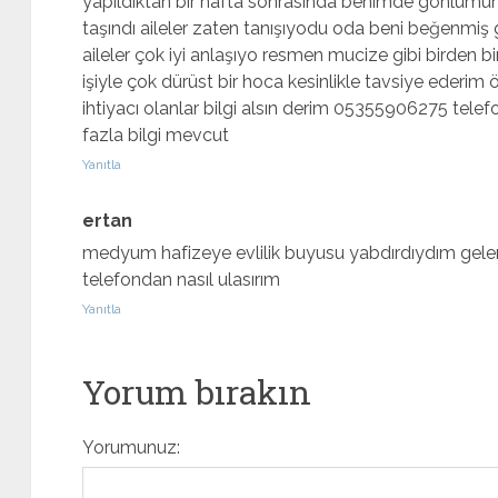
yapıldıktan bir hafta sonrasında benimde gönlümü
taşındı aileler zaten tanışıyodu oda beni beğenmiş 
aileler çok iyi anlaşıyo resmen mucize gibi birden 
işiyle çok dürüst bir hoca kesinlikle tavsiye ederi
ihtiyacı olanlar bilgi alsın derim 05355906275 te
fazla bilgi mevcut
Yanıtla
ertan
medyum hafizeye evlilik buyusu yabdırdıydım gel
telefondan nasıl ulasırım
Yanıtla
Yorum bırakın
Yorumunuz: