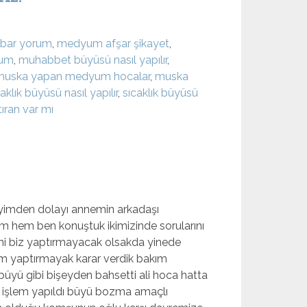
lbar yorum
,
medyum afşar şikayet
,
rum
,
muhabbet büyüsü nasıl yapılır
,
muska yapan medyum hocalar
,
muska
aklık büyüsü nasıl yapılır
,
sıcaklık büyüsü
ıran var mı
diyimden dolayı annemin arkadaşı
em hem ben konuştuk ikimizinde sorularını
yani biz yaptırmayacak olsakda yinede
ım yaptırmayak karar verdik bakım
büyü gibi bişeyden bahsetti ali hoca hatta
bir işlem yapıldı büyü bozma amaçlı