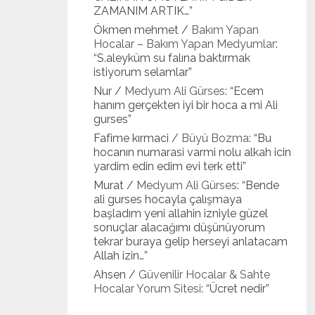
ZAMANIM ARTIK…
”
Ökmen mehmet
/
Bakım Yapan
Hocalar – Bakım Yapan Medyumlar
:
“
S.aleyküm su falına baktırmak
istiyorum selamlar
”
Nur
/
Medyum Ali Gürses
: “
Ecem
hanım gerçekten iyi bir hoca a mi Ali
gurses
”
Fafime kırmaci
/
Büyü Bozma
: “
Bu
hocanın numarasi varmi nolu alkah icin
yardim edin edim evi terk etti
”
Murat
/
Medyum Ali Gürses
: “
Bende
ali gurses hocayla çalışmaya
başladım yeni allahin izniyle güzel
sonuçlar alacağımı düşünüyorum
tekrar buraya gelip herseyi anlatacam
Allah izin…
”
Ahsen
/
Güvenilir Hocalar & Sahte
Hocalar Yorum Sitesi
: “
Ücret nedir
”