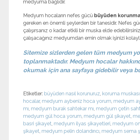
medyuma bağlıdır.
Medyum hocaların nefes gücü
büyüden korunma
gereken en önemli şeylerden bir tanesidir. Nefes g
çalışırsanız o kadar etkili bir muska elde edebilirsini
çalışacağınız medyumdan emin olmak işinizi kolaylaş
Sitemize sizlerden gelen tüm medyum yor
toplanmaktadır. Medyum hocalar hakkında
okumak için ana sayfaya gidebilir veya bur
Etiketler:
büyüden nasıl korunuruz
,
koruma muskası
hocalar
,
medyum aybeniz hoca yorum
,
medyum ayb
mı
,
medyum burak sahtekar mı
,
medyum çetin saht
medyum gül hoca yorum
,
medyum gül şikayet
,
me
basri şikayet
,
medyum ilyas şikayetleri
,
medyum onur
şikayet
,
medyum pelin dolandırıcı
,
medyum sema ş