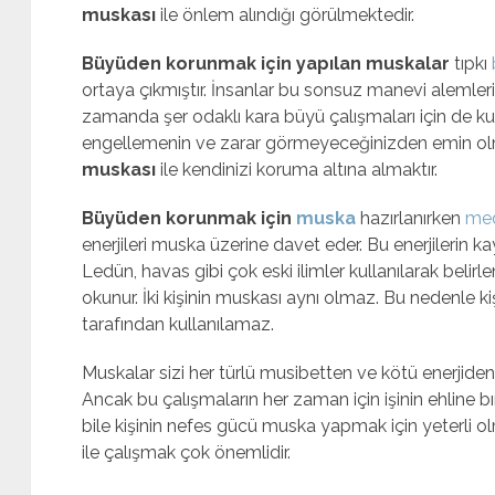
muskası
ile önlem alındığı görülmektedir.
Büyüden korunmak için yapılan muskalar
tıpkı
ortaya çıkmıştır. İnsanlar bu sonsuz manevi alemleri s
zamanda şer odaklı kara büyü çalışmaları için de kul
engellemenin ve zarar görmeyeceğinizden emin ol
muskası
ile kendinizi koruma altına almaktır.
Büyüden korunmak için
muska
hazırlanırken
me
enerjileri muska üzerine davet eder. Bu enerjilerin ka
Ledün, havas gibi çok eski ilimler kullanılarak belirl
okunur. İki kişinin muskası aynı olmaz. Bu nedenle k
tarafından kullanılamaz.
Muskalar sizi her türlü musibetten ve kötü enerjiden 
Ancak bu çalışmaların her zaman için işinin ehline bıra
bile kişinin nefes gücü muska yapmak için yeterli 
ile çalışmak çok önemlidir.