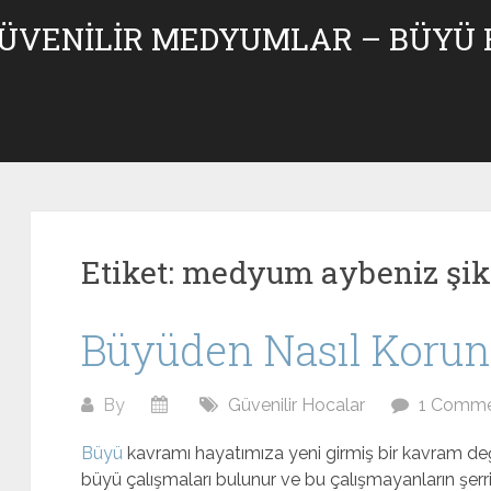
GÜVENILIR MEDYUMLAR – BÜYÜ
Etiket:
medyum aybeniz şik
Büyüden Nasıl Korun
By
Güvenilir Hocalar
1 Comm
Büyü
kavramı hayatımıza yeni girmiş bir kavram değ
büyü çalışmaları bulunur ve bu çalışmayanların şerri 