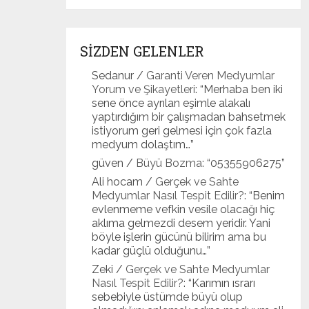
SİZDEN GELENLER
Sedanur
/
Garanti Veren Medyumlar
Yorum ve Şikayetleri
: “
Merhaba ben iki
sene önce ayrılan eşimle alakalı
yaptırdığım bir çalışmadan bahsetmek
istiyorum geri gelmesi için çok fazla
medyum dolaştım…
”
güven
/
Büyü Bozma
: “
05355906275
”
Ali hocam
/
Gerçek ve Sahte
Medyumlar Nasıl Tespit Edilir?
: “
Benim
evlenmeme vefkin vesile olacağı hiç
aklıma gelmezdi desem yeridir. Yani
böyle işlerin gücünü bilirim ama bu
kadar güçlü olduğunu…
”
Zeki
/
Gerçek ve Sahte Medyumlar
Nasıl Tespit Edilir?
: “
Karımın ısrarı
sebebiyle üstümde büyü olup