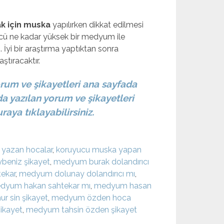
k için muska
yapılırken dikkat edilmesi
ücü ne kadar yüksek bir medyum ile
z. İyi bir araştırma yaptıktan sonra
tıracaktır.
um ve şikayetleri ana sayfada
 yazılan yorum ve şikayetleri
aya tıklayabilirsiniz.
 yazan hocalar
,
koruyucu muska yapan
eniz şikayet
,
medyum burak dolandırıcı
ekar
,
medyum dolunay dolandırıcı mı
,
dyum hakan sahtekar mı
,
medyum hasan
 sin şikayet
,
medyum özden hoca
ikayet
,
medyum tahsin özden şikayet