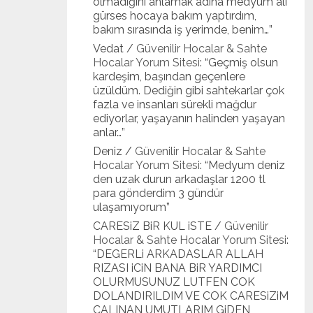
olmadığını anlamak adına medyum ali
gürses hocaya bakım yaptırdım,
bakım sırasında iş yerimde, benim…
”
Vedat
/
Güvenilir Hocalar & Sahte
Hocalar Yorum Sitesi
: “
Geçmiş olsun
kardeşim, başından geçenlere
üzüldüm. Dediğin gibi sahtekarlar çok
fazla ve insanları sürekli mağdur
ediyorlar, yaşayanın halinden yaşayan
anlar…
”
Deniz
/
Güvenilir Hocalar & Sahte
Hocalar Yorum Sitesi
: “
Medyum deniz
den uzak durun arkadaşlar 1200 tl
para gönderdim 3 gündür
ulaşamıyorum
”
CARESiZ BiR KUL iSTE
/
Güvenilir
Hocalar & Sahte Hocalar Yorum Sitesi
:
“
DEGERLi ARKADASLAR ALLAH
RIZASI iCiN BANA BiR YARDIMCI
OLURMUSUNUZ LUTFEN COK
DOLANDIRILDIM VE COK CARESiZiM
CALINAN UMUTLARIM GiDEN