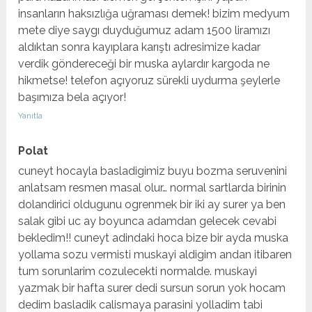
insanların haksızlığa uğraması demek! bizim medyum
mete diye saygı duyduğumuz adam 1500 liramızı
aldıktan sonra kayıplara karıştı adresimize kadar
verdik göndereceği bir muska aylardır kargoda ne
hikmetse! telefon açıyoruz sürekli uydurma şeylerle
başımıza bela açıyor!
Yanıtla
Polat
cuneyt hocayla basladigimiz buyu bozma seruvenini
anlatsam resmen masal olur… normal sartlarda birinin
dolandirici oldugunu ogrenmek bir iki ay surer ya ben
salak gibi uc ay boyunca adamdan gelecek cevabi
bekledim!! cuneyt adindaki hoca bize bir ayda muska
yollama sozu vermisti muskayi aldigim andan itibaren
tum sorunlarim cozulecekti normalde. muskayi
yazmak bir hafta surer dedi sursun sorun yok hocam
dedim basladik calismaya parasini yolladim tabi