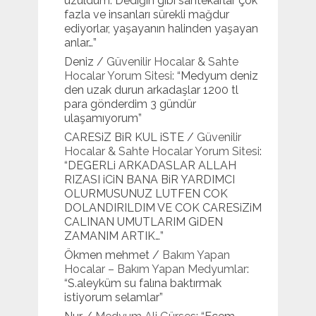
üzüldüm. Dediğin gibi sahtekarlar çok
fazla ve insanları sürekli mağdur
ediyorlar, yaşayanın halinden yaşayan
anlar…
”
Deniz
/
Güvenilir Hocalar & Sahte
Hocalar Yorum Sitesi
: “
Medyum deniz
den uzak durun arkadaşlar 1200 tl
para gönderdim 3 gündür
ulaşamıyorum
”
CARESiZ BiR KUL iSTE
/
Güvenilir
Hocalar & Sahte Hocalar Yorum Sitesi
:
“
DEGERLi ARKADASLAR ALLAH
RIZASI iCiN BANA BiR YARDIMCI
OLURMUSUNUZ LUTFEN COK
DOLANDIRILDIM VE COK CARESiZiM
CALINAN UMUTLARIM GiDEN
ZAMANIM ARTIK…
”
Ökmen mehmet
/
Bakım Yapan
Hocalar – Bakım Yapan Medyumlar
:
“
S.aleyküm su falına baktırmak
istiyorum selamlar
”