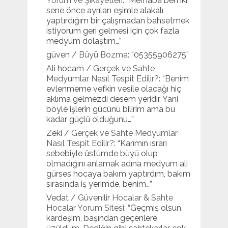
Yorum ve Şikayetleri
: “
Merhaba ben iki
sene önce ayrılan eşimle alakalı
yaptırdığım bir çalışmadan bahsetmek
istiyorum geri gelmesi için çok fazla
medyum dolaştım…
”
güven
/
Büyü Bozma
: “
05355906275
”
Ali hocam
/
Gerçek ve Sahte
Medyumlar Nasıl Tespit Edilir?
: “
Benim
evlenmeme vefkin vesile olacağı hiç
aklıma gelmezdi desem yeridir. Yani
böyle işlerin gücünü bilirim ama bu
kadar güçlü olduğunu…
”
Zeki
/
Gerçek ve Sahte Medyumlar
Nasıl Tespit Edilir?
: “
Karımın ısrarı
sebebiyle üstümde büyü olup
olmadığını anlamak adına medyum ali
gürses hocaya bakım yaptırdım, bakım
sırasında iş yerimde, benim…
”
Vedat
/
Güvenilir Hocalar & Sahte
Hocalar Yorum Sitesi
: “
Geçmiş olsun
kardeşim, başından geçenlere