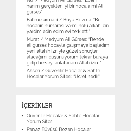
Nur
/
Medyum Ali Gürses
: “
Ecem
hanım gerçekten iyi bir hoca a mi Ali
gurses
”
Fafime kırmaci
/
Büyü Bozma
: “
Bu
hocanın numarasi varmi nolu alkah icin
yardim edin edim evi terk etti
”
Murat
/
Medyum Ali Gürses
: “
Bende
ali gurses hocayla çalışmaya başladım
yeni allahin izniyle güzel sonuçlar
alacağımı düşünüyorum tekrar buraya
gelip herseyi anlatacam Allah izin…
”
Ahsen
/
Güvenilir Hocalar & Sahte
Hocalar Yorum Sitesi
: “
Ücret nedir
”
İÇERİKLER
Güvenilir Hocalar & Sahte Hocalar
Yorum Sitesi
Papaz Büyüsü Bozan Hocalar