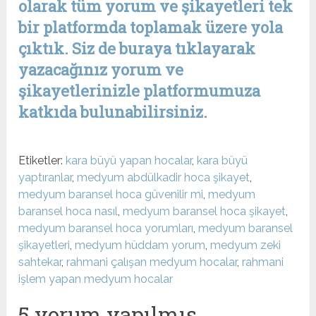
olarak tüm yorum ve şikayetleri tek
bir platformda toplamak üzere yola
çıktık. Siz de buraya tıklayarak
yazacağınız yorum ve
şikayetlerinizle platformumuza
katkıda bulunabilirsiniz.
Etiketler:
kara büyü yapan hocalar
,
kara büyü
yaptıranlar
,
medyum abdülkadir hoca şikayet
,
medyum baransel hoca güvenilir mi
,
medyum
baransel hoca nasıl
,
medyum baransel hoca şikayet
,
medyum baransel hoca yorumları
,
medyum baransel
şikayetleri
,
medyum hüddam yorum
,
medyum zeki
sahtekar
,
rahmani çalışan medyum hocalar
,
rahmani
işlem yapan medyum hocalar
5 yorum yapılmış