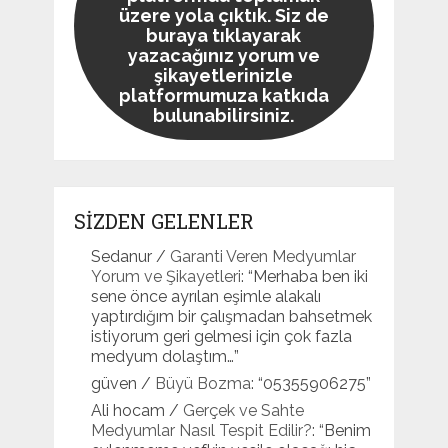
üzere yola çıktık. Siz de
buraya tıklayarak
yazacağınız yorum ve
şikayetlerinizle
platformumuza katkıda
bulunabilirsiniz.
SİZDEN GELENLER
Sedanur
/
Garanti Veren Medyumlar
Yorum ve Şikayetleri
: “
Merhaba ben iki
sene önce ayrılan eşimle alakalı
yaptırdığım bir çalışmadan bahsetmek
istiyorum geri gelmesi için çok fazla
medyum dolaştım…
”
güven
/
Büyü Bozma
: “
05355906275
”
Ali hocam
/
Gerçek ve Sahte
Medyumlar Nasıl Tespit Edilir?
: “
Benim