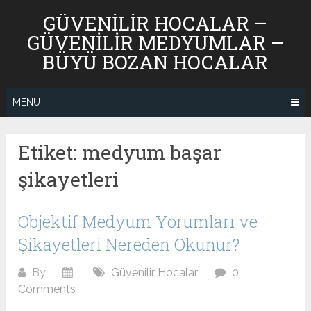
Skip
GÜVENILIR HOCALAR –
to
GÜVENILIR MEDYUMLAR –
content
BÜYÜ BOZAN HOCALAR
MENU
Etiket:
medyum başar
şikayetleri
Objektif Medyum Yorumları ve
Şikayetleri Nereden Okunur?
By
Güvenilir Hocalar
0
Comments