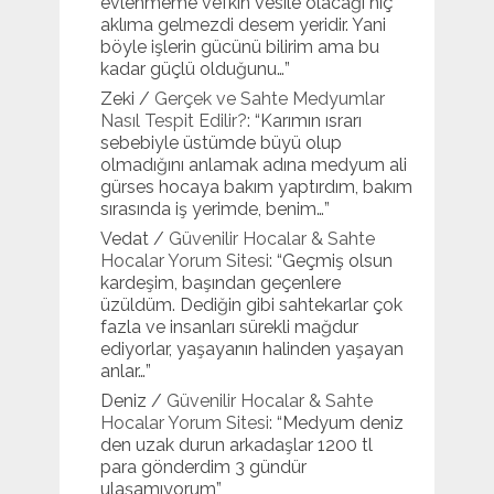
evlenmeme vefkin vesile olacağı hiç
aklıma gelmezdi desem yeridir. Yani
böyle işlerin gücünü bilirim ama bu
kadar güçlü olduğunu…
”
Zeki
/
Gerçek ve Sahte Medyumlar
Nasıl Tespit Edilir?
: “
Karımın ısrarı
sebebiyle üstümde büyü olup
olmadığını anlamak adına medyum ali
gürses hocaya bakım yaptırdım, bakım
sırasında iş yerimde, benim…
”
Vedat
/
Güvenilir Hocalar & Sahte
Hocalar Yorum Sitesi
: “
Geçmiş olsun
kardeşim, başından geçenlere
üzüldüm. Dediğin gibi sahtekarlar çok
fazla ve insanları sürekli mağdur
ediyorlar, yaşayanın halinden yaşayan
anlar…
”
Deniz
/
Güvenilir Hocalar & Sahte
Hocalar Yorum Sitesi
: “
Medyum deniz
den uzak durun arkadaşlar 1200 tl
para gönderdim 3 gündür
ulaşamıyorum
”