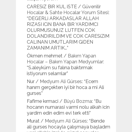
CARESiZ BiR KUL iSTE
/
Güvenilir
Hocalar & Sahte Hocalar Yorum Sitesi
:
“
DEGERLi ARKADASLAR ALLAH
RIZASI iCiN BANA BiR YARDIMCI
OLURMUSUNUZ LUTFEN COK
DOLANDIRILDIM VE COK CARESiZiM
CALINAN UMUTLARIM GiDEN
ZAMANIM ARTIK…
”
Ökmen mehmet
/
Bakım Yapan
Hocalar – Bakım Yapan Medyumlar
:
“
S.aleyküm su falına baktırmak
istiyorum selamlar
”
Nur
/
Medyum Ali Gürses
: “
Ecem
hanım gerçekten iyi bir hoca a mi Ali
gurses
”
Fafime kırmaci
/
Büyü Bozma
: “
Bu
hocanın numarasi varmi nolu alkah icin
yardim edin edim evi terk etti
”
Murat
/
Medyum Ali Gürses
: “
Bende
ali gurses hocayla çalışmaya başladım