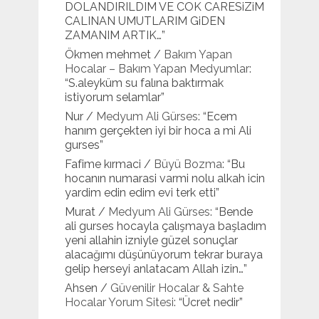
DOLANDIRILDIM VE COK CARESiZiM
CALINAN UMUTLARIM GiDEN
ZAMANIM ARTIK…
”
Ökmen mehmet
/
Bakım Yapan
Hocalar – Bakım Yapan Medyumlar
:
“
S.aleyküm su falına baktırmak
istiyorum selamlar
”
Nur
/
Medyum Ali Gürses
: “
Ecem
hanım gerçekten iyi bir hoca a mi Ali
gurses
”
Fafime kırmaci
/
Büyü Bozma
: “
Bu
hocanın numarasi varmi nolu alkah icin
yardim edin edim evi terk etti
”
Murat
/
Medyum Ali Gürses
: “
Bende
ali gurses hocayla çalışmaya başladım
yeni allahin izniyle güzel sonuçlar
alacağımı düşünüyorum tekrar buraya
gelip herseyi anlatacam Allah izin…
”
Ahsen
/
Güvenilir Hocalar & Sahte
Hocalar Yorum Sitesi
: “
Ücret nedir
”