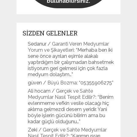
bulunabilirsiniz.
SİZDEN GELENLER
Sedanur
/
Garanti Veren Medyumlar
Yorum ve Şikayetleri
: “
Merhaba ben iki
sene önce ayrılan eşimle alakalı
yaptırdığım bir çalışmadan bahsetmek
istiyorum geri gelmesi için çok fazla
medyum dolaştım…
”
güven
/
Büyü Bozma
: “
05355906275
”
Ali hocam
/
Gerçek ve Sahte
Medyumlar Nasıl Tespit Edilir?
: “
Benim
evlenmeme vefkin vesile olacağı hiç
aklıma gelmezdi desem yeridir. Yani
böyle işlerin gücünü bilirim ama bu
kadar güçlü olduğunu…
”
Zeki
/
Gerçek ve Sahte Medyumlar
Nasıl Tespit Edilir?
: “
Karımın ısrarı