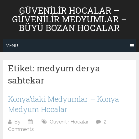
Skip
GÜVENILIR HOCALAR –
to
GÜVENILIR MEDYUMLAR –
content
BÜYÜ BOZAN HOCALAR
MENU
Etiket:
medyum derya
sahtekar
Konya’daki Medyumlar – Konya
Medyum Hocalar
By
Güvenilir Hocalar
2
Comments