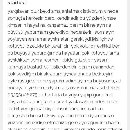
starlust
yargılayan olur belki ama anlatmak istiyorum yinede
sonuçta herkesin derdi kendinedir bu yüzden kimse
kimsenin hayatına karışamaz benim birine ayırma
büyüsü yaptırmam gerekliydi nedenlerini sormayın
söyleyemem ama ayrılmaları gerekliydi ikisi içinde
kötüydü özellikle bir taraf için çok kötü bir evlilikti ben
bu büyüyü yaptırdığımda hayatları çok kötüydü ama
ayrıldıktan sonra resmen ikiside güzel bir yaşam
kurmaya başladı bu kişilerden biri benim canımdan
çok sevdiğim bir akrabam ayrıca onuda belirteyim
öyle rastgele birine yaptırmadım ayırma büyüsünü, ali
hocaya diye bir medyumla çalıştım numarası telefon
05355906275 bir haftada büyüyü yapıp gönderdi
başta bu kadar güzel dürüst yaklaşan birinden kesin
bir bit yeniği çıkar diye düşündüm ama adam
gerçekten bu işi hakkıyla yapan bir medyummuş o
yüzden hiç endişe etmenize gerek yok güvenin bana
ali gürses hocanın büyüsü yirminci günde kesin etkisini