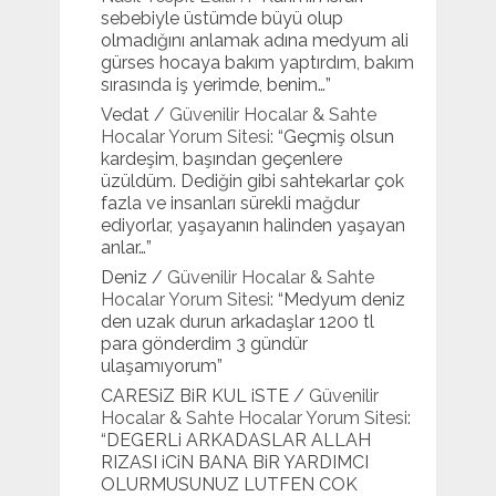
sebebiyle üstümde büyü olup
olmadığını anlamak adına medyum ali
gürses hocaya bakım yaptırdım, bakım
sırasında iş yerimde, benim…
”
Vedat
/
Güvenilir Hocalar & Sahte
Hocalar Yorum Sitesi
: “
Geçmiş olsun
kardeşim, başından geçenlere
üzüldüm. Dediğin gibi sahtekarlar çok
fazla ve insanları sürekli mağdur
ediyorlar, yaşayanın halinden yaşayan
anlar…
”
Deniz
/
Güvenilir Hocalar & Sahte
Hocalar Yorum Sitesi
: “
Medyum deniz
den uzak durun arkadaşlar 1200 tl
para gönderdim 3 gündür
ulaşamıyorum
”
CARESiZ BiR KUL iSTE
/
Güvenilir
Hocalar & Sahte Hocalar Yorum Sitesi
:
“
DEGERLi ARKADASLAR ALLAH
RIZASI iCiN BANA BiR YARDIMCI
OLURMUSUNUZ LUTFEN COK