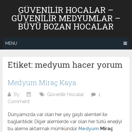
Skip
GÜVENILIR HOCALAR –
to
GÜVENILIR MEDYUMLAR –
content
BÜYÜ BOZAN HOCALAR
MENU
Etiket:
medyum hacer yorum
Medyum Miraç Kaya
By
Güvenilir Hocalar
1
Comment
Dünyamızda var olan her şey gayb alemleri ile
bağlantılıdır. Diğer alemlerde var olan her türlü enerjiyi
bu aleme aktarmak mümkündür.
Medyum
Miraç