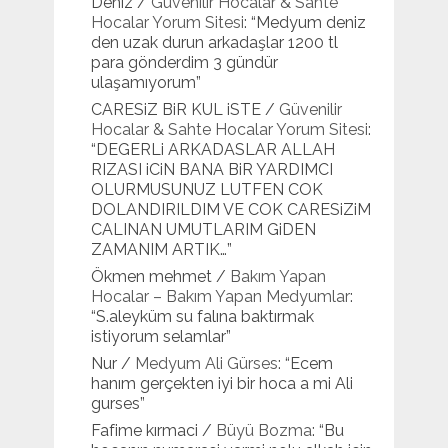
Deniz
/
Güvenilir Hocalar & Sahte
Hocalar Yorum Sitesi
: “
Medyum deniz
den uzak durun arkadaşlar 1200 tl
para gönderdim 3 gündür
ulaşamıyorum
”
CARESiZ BiR KUL iSTE
/
Güvenilir
Hocalar & Sahte Hocalar Yorum Sitesi
:
“
DEGERLi ARKADASLAR ALLAH
RIZASI iCiN BANA BiR YARDIMCI
OLURMUSUNUZ LUTFEN COK
DOLANDIRILDIM VE COK CARESiZiM
CALINAN UMUTLARIM GiDEN
ZAMANIM ARTIK…
”
Ökmen mehmet
/
Bakım Yapan
Hocalar – Bakım Yapan Medyumlar
:
“
S.aleyküm su falına baktırmak
istiyorum selamlar
”
Nur
/
Medyum Ali Gürses
: “
Ecem
hanım gerçekten iyi bir hoca a mi Ali
gurses
”
Fafime kırmaci
/
Büyü Bozma
: “
Bu