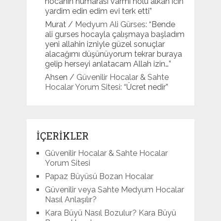
hocanın numarasi varmi nolu alkah icin
yardim edin edim evi terk etti
”
Murat
/
Medyum Ali Gürses
: “
Bende
ali gurses hocayla çalışmaya başladım
yeni allahin izniyle güzel sonuçlar
alacağımı düşünüyorum tekrar buraya
gelip herseyi anlatacam Allah izin…
”
Ahsen
/
Güvenilir Hocalar & Sahte
Hocalar Yorum Sitesi
: “
Ücret nedir
”
İÇERİKLER
Güvenilir Hocalar & Sahte Hocalar
Yorum Sitesi
Papaz Büyüsü Bozan Hocalar
Güvenilir veya Sahte Medyum Hocalar
Nasıl Anlaşılır?
Kara Büyü Nasıl Bozulur? Kara Büyü