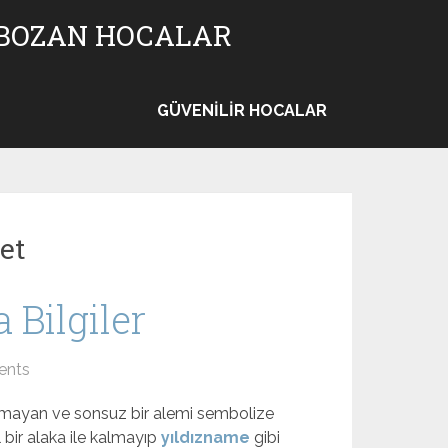
 BOZAN HOCALAR
GÜVENILIR HOCALAR
et
Bilgiler
ents
lmayan ve sonsuz bir alemi sembolize
l bir alaka ile kalmayıp
yıldızname
gibi