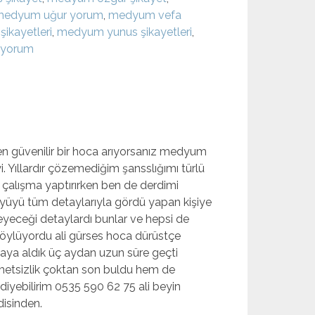
medyum uğur yorum
,
medyum vefa
ikayetleri
,
medyum yunus şikayetleri
,
tiyorum
n güvenilir bir hoca arıyorsanız medyum
i. Yıllardır çözemediğim şansslığımı türlü
çalışma yaptırırken ben de derdimi
üyü tüm detaylarıyla gördü yapan kişiye
lemeyeceği detaylardı bunlar ve hepsi de
öylüyordu ali gürses hoca dürüstçe
aya aldık üç aydan uzun süre geçti
etsizlik çoktan son buldu hem de
diyebilirim 0535 590 62 75 ali beyin
disinden.