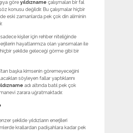
lgıya göre
yıldızname
çalışmaları bir fal
öz konusu değildir. Bu çalışmalar hiçbir
ilde eski zamanlarda pek çok din aliminin
r.
sadece kişiler için rehber niteliğinde
erjilerin hayatlarımıza olan yansımaları ile
içbir şekilde geleceği görme gibi bir
’tan başka kimsenin göremeyeceğini
lacakları söyleyen fallar yaptıklarını
ıldızname
adı altında batıl pek çok
 manevi zarara uğratmaktadır.
?
er şekilde yıldızların enerjileri
emlerde krallardan padişahlara kadar pek