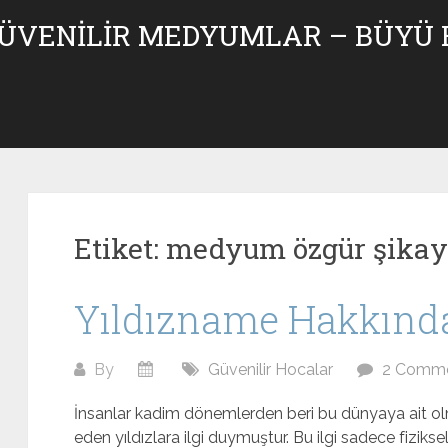
GÜVENILIR MEDYUMLAR – BÜYÜ
Etiket:
medyum özgür şikay
Yıldızname Hakkında 
By
Güvenilir Hocalar
2 Comm
İnsanlar kadim dönemlerden beri bu dünyaya ait o
eden yıldızlara ilgi duymuştur. Bu ilgi sadece fizikse