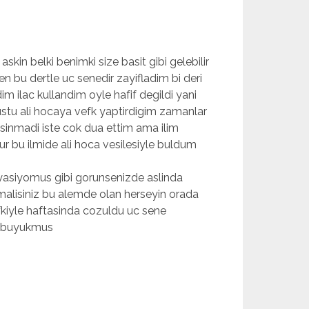
kin belki benimki size basit gibi gelebilir
n bu dertle uc senedir zayifladim bi deri
 ilac kullandim oyle hafif degildi yani
ustu ali hocaya vefk yaptirdigim zamanlar
sinmadi iste cok dua ettim ama ilim
r bu ilmide ali hoca vesilesiyle buldum
yasiyomus gibi gorunsenizde aslinda
lisiniz bu alemde olan herseyin orada
vefkiyle haftasinda cozuldu uc sene
n buyukmus