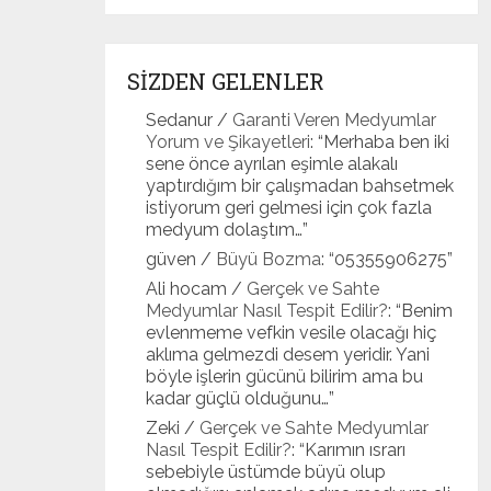
SİZDEN GELENLER
Sedanur
/
Garanti Veren Medyumlar
Yorum ve Şikayetleri
: “
Merhaba ben iki
sene önce ayrılan eşimle alakalı
yaptırdığım bir çalışmadan bahsetmek
istiyorum geri gelmesi için çok fazla
medyum dolaştım…
”
güven
/
Büyü Bozma
: “
05355906275
”
Ali hocam
/
Gerçek ve Sahte
Medyumlar Nasıl Tespit Edilir?
: “
Benim
evlenmeme vefkin vesile olacağı hiç
aklıma gelmezdi desem yeridir. Yani
böyle işlerin gücünü bilirim ama bu
kadar güçlü olduğunu…
”
Zeki
/
Gerçek ve Sahte Medyumlar
Nasıl Tespit Edilir?
: “
Karımın ısrarı
sebebiyle üstümde büyü olup