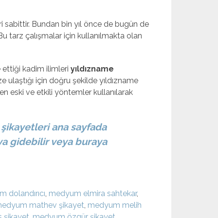
ri sabittir. Bundan bin yıl önce de bugün de
Bu tarz çalışmalar için kullanılmakta olan
ttiği kadim ilimleri
yıldızname
e ulaştığı için doğru şekilde yıldızname
 en eski ve etkili yöntemler kullanılarak
ikayetleri ana sayfada
a gidebilir veya buraya
 dolandırıcı
,
medyum elmira sahtekar
,
edyum mathev şikayet
,
medyum melih
 şikayet
,
medyum özgür şikayet
,