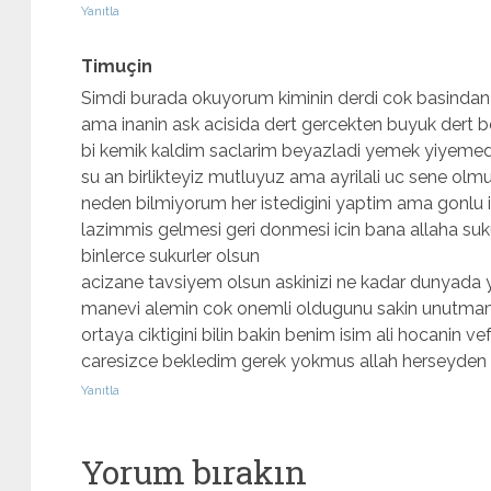
Yanıtla
Timuçin
Simdi burada okuyorum kiminin derdi cok basindan as
ama inanin ask acisida dert gercekten buyuk dert be
bi kemik kaldim saclarim beyazladi yemek yiyemedim
su an birlikteyiz mutluyuz ama ayrilali uc sene olm
neden bilmiyorum her istedigini yaptim ama gonlu i
lazimmis gelmesi geri donmesi icin bana allaha suku
binlerce sukurler olsun
acizane tavsiyem olsun askinizi ne kadar dunyada 
manevi alemin cok onemli oldugunu sakin unutmama
ortaya ciktigini bilin bakin benim isim ali hocanin 
caresizce bekledim gerek yokmus allah herseyde
Yanıtla
Yorum bırakın