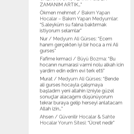
ZAMANIM ARTIK…
”
Ökmen mehmet
/
Bakım Yapan
Hocalar – Bakım Yapan Medyumlar
:
“
S.aleyküm su falına baktırmak
istiyorum selamlar
”
Nur
/
Medyum Ali Gürses
: “
Ecem
hanım gerçekten iyi bir hoca a mi Ali
gurses
”
Fafime kırmaci
/
Büyü Bozma
: “
Bu
hocanın numarasi varmi nolu alkah icin
yardim edin edim evi terk etti
”
Murat
/
Medyum Ali Gürses
: “
Bende
ali gurses hocayla çalışmaya
başladım yeni allahin izniyle güzel
sonuçlar alacağımı düşünüyorum
tekrar buraya gelip herseyi anlatacam
Allah izin…
”
Ahsen
/
Güvenilir Hocalar & Sahte
Hocalar Yorum Sitesi
: “
Ücret nedir
”