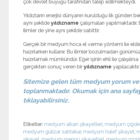
çok devlet büyüğü tarafından talep edilmekteydi.
Yıldızların enerjisi dünyanın kurulduğu ilk günden be
aynı şekilde
yıldızname
çalışmaları yapılmaktadır. 
ilimler de yine aynı şekilde sabittir.
Gerçek bir medyum hoca el verme yöntemi ile elde e
hazırlarken kullanır. Bu ilimler bozulmadan günümüz
hazırlamak mümkündür. Eğer işinin ehli ile çalışılırsa
gerçekten sonuç veren bir
yıldızname
yapılacaktır.
Sitemize gelen tüm medyum yorum ve ş
toplanmaktadır. Okumak için ana sayfay
tıklayabilirsiniz.
Etiketler:
medyum alkan şikayetleri
,
medyum çiğdem
medyum gülizar sahtekar
,
medyum halef şikayet
,
m
şikayet
,
medyum mengü şikayetleri
,
medyum moris