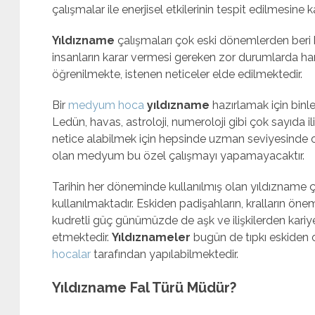
çalışmalar ile enerjisel etkilerinin tespit edilmesine k
Yıldızname
çalışmaları çok eski dönemlerden beri k
insanların karar vermesi gereken zor durumlarda hangi
öğrenilmekte, istenen neticeler elde edilmektedir.
Bir
medyum hoca
yıldızname
hazırlamak için binle
Ledün, havas, astroloji, numeroloji gibi çok sayıda 
netice alabilmek için hepsinde uzman seviyesinde olma
olan medyum bu özel çalışmayı yapamayacaktır.
Tarihin her döneminde kullanılmış olan yıldızname ç
kullanılmaktadır. Eskiden padişahların, kralların ön
kudretli güç günümüzde de aşk ve ilişkilerden kariy
etmektedir.
Yıldıznameler
bugün de tıpkı eskiden o
hocalar
tarafından yapılabilmektedir.
Yıldızname Fal Türü Müdür?