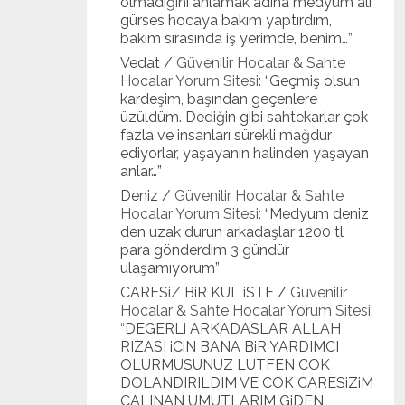
olmadığını anlamak adına medyum ali
gürses hocaya bakım yaptırdım,
bakım sırasında iş yerimde, benim…
”
Vedat
/
Güvenilir Hocalar & Sahte
Hocalar Yorum Sitesi
: “
Geçmiş olsun
kardeşim, başından geçenlere
üzüldüm. Dediğin gibi sahtekarlar çok
fazla ve insanları sürekli mağdur
ediyorlar, yaşayanın halinden yaşayan
anlar…
”
Deniz
/
Güvenilir Hocalar & Sahte
Hocalar Yorum Sitesi
: “
Medyum deniz
den uzak durun arkadaşlar 1200 tl
para gönderdim 3 gündür
ulaşamıyorum
”
CARESiZ BiR KUL iSTE
/
Güvenilir
Hocalar & Sahte Hocalar Yorum Sitesi
:
“
DEGERLi ARKADASLAR ALLAH
RIZASI iCiN BANA BiR YARDIMCI
OLURMUSUNUZ LUTFEN COK
DOLANDIRILDIM VE COK CARESiZiM
CALINAN UMUTLARIM GiDEN