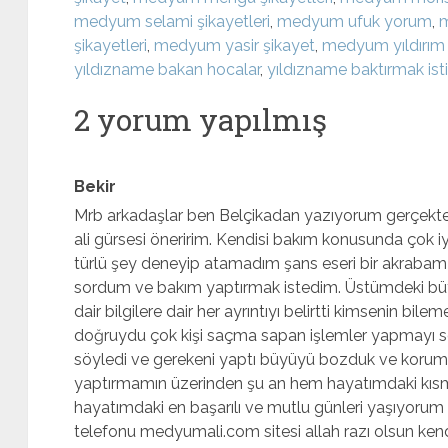
medyum selami şikayetleri
,
medyum ufuk yorum
,
şikayetleri
,
medyum yasir şikayet
,
medyum yıldırım ş
yıldızname bakan hocalar
,
yıldızname baktırmak is
2 yorum yapılmış
Bekir
Mrb arkadaşlar ben Belçikadan yazıyorum gerçekte
ali gürsesi öneririm. Kendisi bakım konusunda çok iy
türlü şey deneyip atamadım şans eseri bir akrabam 
sordum ve bakım yaptırmak istedim. Üstümdeki büy
dair bilgilere dair her ayrıntıyı belirtti kimsenin bi
doğruydu çok kişi saçma sapan işlemler yapmayı s
söyledi ve gerekeni yaptı büyüyü bozduk ve korum
yaptırmamın üzerinden şu an hem hayatımdaki kısm
hayatımdaki en başarılı ve mutlu günleri yaşıyorum 
telefonu medyumali.com sitesi allah razı olsun ken