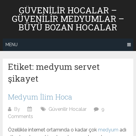
Skip
GÜVENILIR HOCALAR –
to
GÜVENILIR MEDYUMLAR –
content
BÜYÜ BOZAN HOCALAR
MENU
Etiket:
medyum servet
şikayet
Medyum İlim Hoca
By
Güvenilir Hocalar
9
Comments
Özellikle internet ortamında o kadar çok
medyum
adı