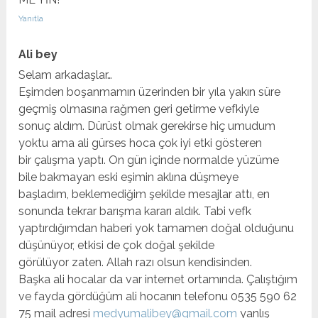
Yanıtla
Ali bey
Selam arkadaşlar…
Eşimden boşanmamın üzerinden bir yıla yakın süre
geçmiş olmasına rağmen geri getirme vefkiyle
sonuç aldım. Dürüst olmak gerekirse hiç umudum
yoktu ama ali gürses hoca çok iyi etki gösteren
bir çalışma yaptı. On gün içinde normalde yüzüme
bile bakmayan eski eşimin aklına düşmeye
başladım, beklemediğim şekilde mesajlar attı, en
sonunda tekrar barışma kararı aldık. Tabi vefk
yaptırdığımdan haberi yok tamamen doğal olduğunu
düşünüyor, etkisi de çok doğal şekilde
görülüyor zaten. Allah razı olsun kendisinden.
Başka ali hocalar da var internet ortamında. Çalıştığım
ve fayda gördüğüm ali hocanın telefonu 0535 590 62
75 mail adresi
medyumalibey@gmail.com
yanlış