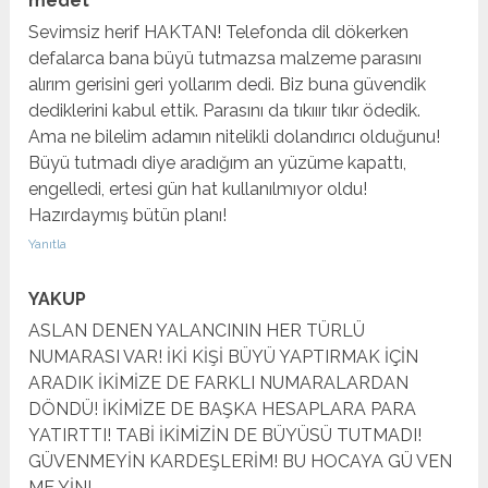
medet
Sevimsiz herif HAKTAN! Telefonda dil dökerken
defalarca bana büyü tutmazsa malzeme parasını
alırım gerisini geri yollarım dedi. Biz buna güvendik
dediklerini kabul ettik. Parasını da tıkııır tıkır ödedik.
Ama ne bilelim adamın nitelikli dolandırıcı olduğunu!
Büyü tutmadı diye aradığım an yüzüme kapattı,
engelledi, ertesi gün hat kullanılmıyor oldu!
Hazırdaymış bütün planı!
Yanıtla
YAKUP
ASLAN DENEN YALANCININ HER TÜRLÜ
NUMARASI VAR! İKİ KİŞİ BÜYÜ YAPTIRMAK İÇİN
ARADIK İKİMİZE DE FARKLI NUMARALARDAN
DÖNDÜ! İKİMİZE DE BAŞKA HESAPLARA PARA
YATIRTTI! TABİ İKİMİZİN DE BÜYÜSÜ TUTMADI!
GÜVENMEYİN KARDEŞLERİM! BU HOCAYA GÜ VEN
ME YİN!