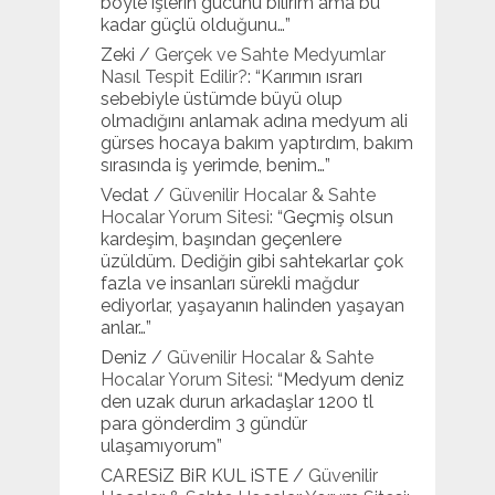
böyle işlerin gücünü bilirim ama bu
kadar güçlü olduğunu…
”
Zeki
/
Gerçek ve Sahte Medyumlar
Nasıl Tespit Edilir?
: “
Karımın ısrarı
sebebiyle üstümde büyü olup
olmadığını anlamak adına medyum ali
gürses hocaya bakım yaptırdım, bakım
sırasında iş yerimde, benim…
”
Vedat
/
Güvenilir Hocalar & Sahte
Hocalar Yorum Sitesi
: “
Geçmiş olsun
kardeşim, başından geçenlere
üzüldüm. Dediğin gibi sahtekarlar çok
fazla ve insanları sürekli mağdur
ediyorlar, yaşayanın halinden yaşayan
anlar…
”
Deniz
/
Güvenilir Hocalar & Sahte
Hocalar Yorum Sitesi
: “
Medyum deniz
den uzak durun arkadaşlar 1200 tl
para gönderdim 3 gündür
ulaşamıyorum
”
CARESiZ BiR KUL iSTE
/
Güvenilir