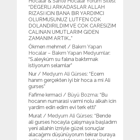
Hocalar & Sahte Hocalar Yorum Sitesi
:
“
DEGERLi ARKADASLAR ALLAH
RIZASI iCiN BANA BiR YARDIMCI
OLURMUSUNUZ LUTFEN COK
DOLANDIRILDIM VE COK CARESiZiM
CALINAN UMUTLARIM GiDEN
ZAMANIM ARTIK…
”
Ökmen mehmet
/
Bakım Yapan
Hocalar – Bakım Yapan Medyumlar
:
“
S.aleyküm su falına baktırmak
istiyorum selamlar
”
Nur
/
Medyum Ali Gürses
: “
Ecem
hanım gerçekten iyi bir hoca a mi Ali
gurses
”
Fafime kırmaci
/
Büyü Bozma
: “
Bu
hocanın numarasi varmi nolu alkah icin
yardim edin edim evi terk etti
”
Murat
/
Medyum Ali Gürses
: “
Bende
ali gurses hocayla çalışmaya başladım
yeni allahin izniyle güzel sonuçlar
alacağımı düşünüyorum tekrar buraya