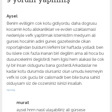
Aysel
Benim evliligim cok kotu gidiyordu, daha dogrusu
kocamin kotu aliskanliklari ve evden uzaklasmasi
nedeniyle vefk yaptirmak istemistim medyum ali
gurses hoca’nin adini gunes gazetesinde cikan
roportajindan buldum.Vefkimi bir haftada yolladi, ben
bu islere cok fazla inanan biri degilim ama ali hoca bu
dusuncelerimi degistirdi, hem ilgisi hem alakasi ile cok
iyi bir insan oldugunu bana gosterdi.Arkadaslar ne
kadar kotu durumda olursaniz olun umudu kesmeyin
vefk isi cok guclu bir calismadir ben bile buna sahid
olduysam siz de cozersiniz isinizi insallah.
Yanıtla
murat
aysel hnm nasıl ulaşabiliriz ali gürsese