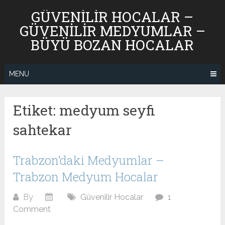
Skip
GÜVENILIR HOCALAR –
to
GÜVENILIR MEDYUMLAR –
content
BÜYÜ BOZAN HOCALAR
MENU
Etiket:
medyum seyfi
sahtekar
Trabzon’daki Medyumlar –
Trabzon Medyum Hocalar
By
Güvenilir Hocalar
1
Comment