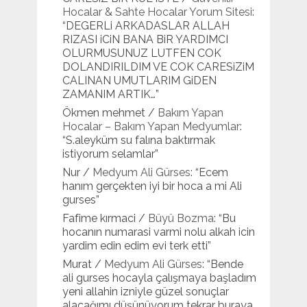
Hocalar & Sahte Hocalar Yorum Sitesi
:
“
DEGERLi ARKADASLAR ALLAH
RIZASI iCiN BANA BiR YARDIMCI
OLURMUSUNUZ LUTFEN COK
DOLANDIRILDIM VE COK CARESiZiM
CALINAN UMUTLARIM GiDEN
ZAMANIM ARTIK…
”
Ökmen mehmet
/
Bakım Yapan
Hocalar – Bakım Yapan Medyumlar
:
“
S.aleyküm su falına baktırmak
istiyorum selamlar
”
Nur
/
Medyum Ali Gürses
: “
Ecem
hanım gerçekten iyi bir hoca a mi Ali
gurses
”
Fafime kırmaci
/
Büyü Bozma
: “
Bu
hocanın numarasi varmi nolu alkah icin
yardim edin edim evi terk etti
”
Murat
/
Medyum Ali Gürses
: “
Bende
ali gurses hocayla çalışmaya başladım
yeni allahin izniyle güzel sonuçlar
alacağımı düşünüyorum tekrar buraya