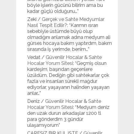
böyle işlerin gücünü bilirim ama bu
kadar güçlü olduğunu…
”
Zeki
/
Gerçek ve Sahte Medyumlar
Nasıl Tespit Edilir?
: “
Karımın ısrarı
sebebiyle üstümde büyü olup
olmadığını anlamak adına medyum ali
gürses hocaya bakım yaptırdım, bakım
sırasında iş yerimde, benim…
”
Vedat
/
Güvenilir Hocalar & Sahte
Hocalar Yorum Sitesi
: “
Geçmiş olsun
kardeşim, başından geçenlere
üzüldüm. Dediğin gibi sahtekarlar çok
fazla ve insanları sürekli mağdur
ediyorlar, yaşayanın halinden yaşayan
anlar…
”
Deniz
/
Güvenilir Hocalar & Sahte
Hocalar Yorum Sitesi
: “
Medyum deniz
den uzak durun arkadaşlar 1200 tl
para gönderdim 3 gündür
ulaşamıyorum
”
CARESiZ BiR KUL iSTE
/
Güvenilir