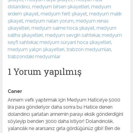
dolandırıcı
,
medyum birsen şikayetleri
,
medyum
erdem şikayet
,
medyum ferit şikayet
,
medyum malik
şikayet
,
medyum nalan yorum
,
medyum renas
şikayetleri
,
medyum saime hoca şikayet
,
medyum
saliha şikayetleri
,
medyum sevgin sahtekar
,
medyum
seyfi sahtekar
,
medyum süryani hoca şikayetleri
,
medyum yalçın şikayetleri
,
trabzon medyumları
,
trabzondaki medyumlar
1 Yorum yapılmış
Caner
Annem vefk yaptırmak için Medyum Hatice’ye 5000
lira para gönderiyor daha sonra bu Hatice denen
dolandırıcı şarlatan annemin parayı eksik gönderdiğini
söyleyip benden 3000 daha istiyor! Dolandırıcılık,
yalancılık ne ararsanız gırla gördüğünüz gibi! Ben de