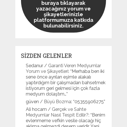
buraya tıklayarak
yazacağınız yorum ve
şikayetlerinizle
platformumuza katkıda
bulunabilirsiniz.
SİZDEN GELENLER
Sedanur
/
Garanti Veren Medyumlar
Yorum ve Şikayetleri
: “
Merhaba ben iki
sene önce ayrılan eşimle alakalı
yaptırdığım bir çalışmadan bahsetmek
istiyorum geri gelmesi için çok fazla
medyum dolaştım…
”
güven
/
Büyü Bozma
: “
05355906275
”
Ali hocam
/
Gerçek ve Sahte
Medyumlar Nasıl Tespit Edilir?
: “
Benim
evlenmeme vefkin vesile olacağı hiç
aklıma gelmezdi desem yeridir. Yani