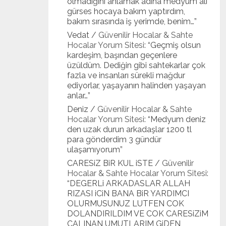
olmadığını anlamak adına medyum ali
gürses hocaya bakım yaptırdım,
bakım sırasında iş yerimde, benim…
”
Vedat
/
Güvenilir Hocalar & Sahte
Hocalar Yorum Sitesi
: “
Geçmiş olsun
kardeşim, başından geçenlere
üzüldüm. Dediğin gibi sahtekarlar çok
fazla ve insanları sürekli mağdur
ediyorlar, yaşayanın halinden yaşayan
anlar…
”
Deniz
/
Güvenilir Hocalar & Sahte
Hocalar Yorum Sitesi
: “
Medyum deniz
den uzak durun arkadaşlar 1200 tl
para gönderdim 3 gündür
ulaşamıyorum
”
CARESiZ BiR KUL iSTE
/
Güvenilir
Hocalar & Sahte Hocalar Yorum Sitesi
:
“
DEGERLi ARKADASLAR ALLAH
RIZASI iCiN BANA BiR YARDIMCI
OLURMUSUNUZ LUTFEN COK
DOLANDIRILDIM VE COK CARESiZiM
CALINAN UMUTLARIM GiDEN