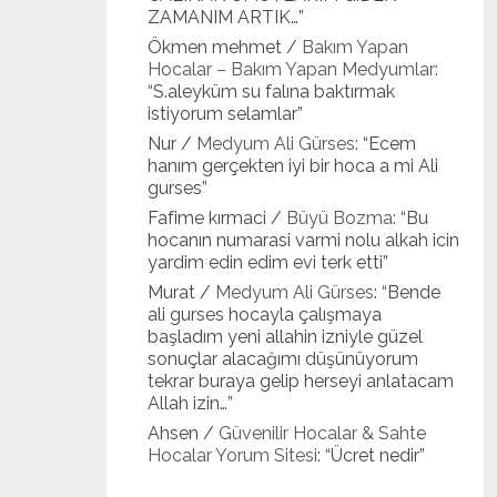
ZAMANIM ARTIK…
”
Ökmen mehmet
/
Bakım Yapan
Hocalar – Bakım Yapan Medyumlar
:
“
S.aleyküm su falına baktırmak
istiyorum selamlar
”
Nur
/
Medyum Ali Gürses
: “
Ecem
hanım gerçekten iyi bir hoca a mi Ali
gurses
”
Fafime kırmaci
/
Büyü Bozma
: “
Bu
hocanın numarasi varmi nolu alkah icin
yardim edin edim evi terk etti
”
Murat
/
Medyum Ali Gürses
: “
Bende
ali gurses hocayla çalışmaya
başladım yeni allahin izniyle güzel
sonuçlar alacağımı düşünüyorum
tekrar buraya gelip herseyi anlatacam
Allah izin…
”
Ahsen
/
Güvenilir Hocalar & Sahte
Hocalar Yorum Sitesi
: “
Ücret nedir
”