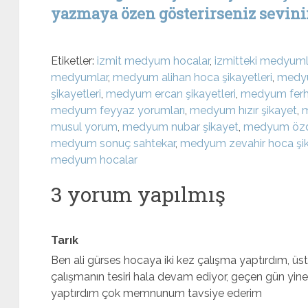
yazmaya özen gösterirseniz sevinir
Etiketler:
izmit medyum hocalar
,
izmitteki medyuml
medyumlar
,
medyum alihan hoca şikayetleri
,
medyu
şikayetleri
,
medyum ercan şikayetleri
,
medyum ferha
medyum feyyaz yorumları
,
medyum hızır şikayet
,
m
musul yorum
,
medyum nubar şikayet
,
medyum özde
medyum sonuç sahtekar
,
medyum zevahir hoca şik
medyum hocalar
3 yorum yapılmış
Tarık
Ben ali gürses hocaya iki kez çalışma yaptırdım, ü
çalışmanın tesiri hala devam ediyor, geçen gün yine 
yaptırdım çok memnunum tavsiye ederim