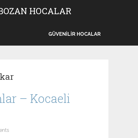
 BOZAN HOCALAR
GÜVENILIR HOCALAR
kar
lar – Kocaeli
ents