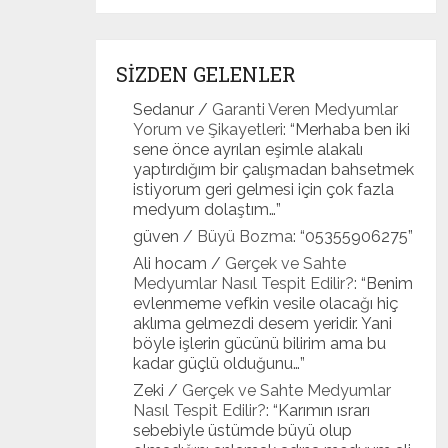
SİZDEN GELENLER
Sedanur
/
Garanti Veren Medyumlar
Yorum ve Şikayetleri
: “
Merhaba ben iki
sene önce ayrılan eşimle alakalı
yaptırdığım bir çalışmadan bahsetmek
istiyorum geri gelmesi için çok fazla
medyum dolaştım…
”
güven
/
Büyü Bozma
: “
05355906275
”
Ali hocam
/
Gerçek ve Sahte
Medyumlar Nasıl Tespit Edilir?
: “
Benim
evlenmeme vefkin vesile olacağı hiç
aklıma gelmezdi desem yeridir. Yani
böyle işlerin gücünü bilirim ama bu
kadar güçlü olduğunu…
”
Zeki
/
Gerçek ve Sahte Medyumlar
Nasıl Tespit Edilir?
: “
Karımın ısrarı
sebebiyle üstümde büyü olup