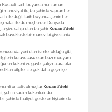
n Kocaeli, tarih boyunca her zaman
 maneviyat ile, bu şehirde yapılan her
arihi ile değil, tarih boyunca şehrin her
alışmaları ile de meşhurdur. Dünyada
ş arşive sahip olan bu şehir,
Kocaeli’deki
acak büyüklükte bir manevi bilgiye sahip
nusunda yeni olan isimler olduğu gibi,
n bilgilerin koruyucusu olan bazı medyum
ğunun kökeni ve gaybi çalışmalara olan
ıkları bilgiler ise çok daha geçmişe,
önemli öncelik olmuştur.
Kocaeli’deki
i, şehrin kadim kökenlerinden
r şehirde faaliyet gösteren kişilerin de