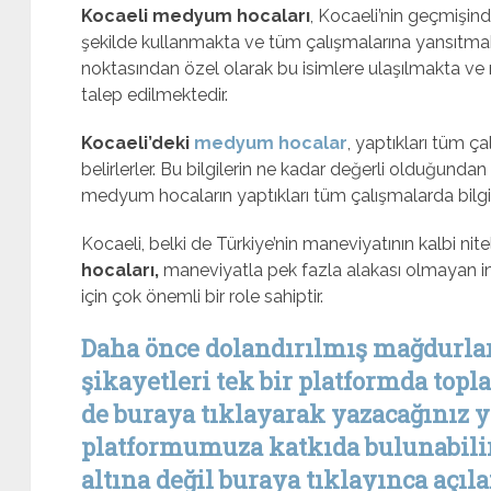
Kocaeli medyum hocaları
, Kocaeli’nin geçmişind
şekilde kullanmakta ve tüm çalışmalarına yansıtmak
noktasından özel olarak bu isimlere ulaşılmakta v
talep edilmektedir.
Kocaeli’deki
medyum hocalar
, yaptıkları tüm ça
belirlerler. Bu bilgilerin ne kadar değerli olduğund
medyum hocaların yaptıkları tüm çalışmalarda bilgi
Kocaeli, belki de Türkiye’nin maneviyatının kalbi nitel
hocaları,
maneviyatla pek fazla alakası olmayan i
için çok önemli bir role sahiptir.
Daha önce dolandırılmış mağdurla
şikayetleri tek bir platformda topl
de buraya tıklayarak yazacağınız 
platformumuza katkıda bulunabilir
altına değil buraya tıklayınca açıl