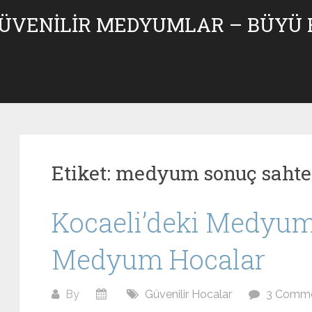
GÜVENILIR MEDYUMLAR – BÜYÜ
Etiket:
medyum sonuç sahte
Kocaeli’deki Medyum
Medyum Hocalar
By
Güvenilir Hocalar
3 Comm