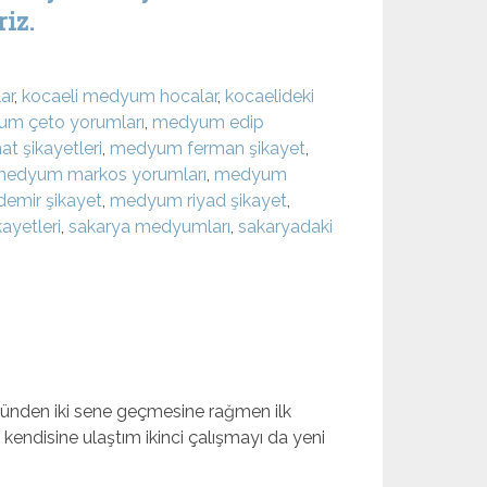
iz.
ar
,
kocaeli medyum hocalar
,
kocaelideki
m çeto yorumları
,
medyum edip
t şikayetleri
,
medyum ferman şikayet
,
edyum markos yorumları
,
medyum
mir şikayet
,
medyum riyad şikayet
,
ayetleri
,
sakarya medyumları
,
sakaryadaki
stünden iki sene geçmesine rağmen ilk
kendisine ulaştım ikinci çalışmayı da yeni