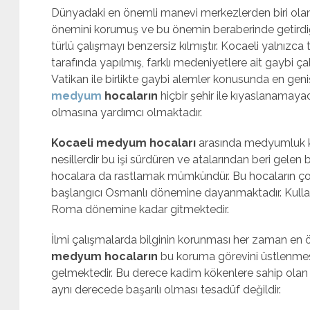
Dünyadaki en önemli manevi merkezlerden biri ola
önemini korumuş ve bu önemin beraberinde getirdiği
türlü çalışmayı benzersiz kılmıştır. Kocaeli yalnızca t
tarafında yapılmış, farklı medeniyetlere ait gaybi ç
Vatikan ile birlikte gaybi alemler konusunda en geni
medyum
hocaların
hiçbir şehir ile kıyaslanamay
olmasına yardımcı olmaktadır.
Kocaeli medyum hocaları
arasında medyumluk ko
nesillerdir bu işi sürdüren ve atalarından beri gele
hocalara da rastlamak mümkündür. Bu hocaların ço
başlangıcı Osmanlı dönemine dayanmaktadır. Kulland
Roma dönemine kadar gitmektedir.
İlmi çalışmalarda bilginin korunması her zaman en 
medyum hocaların
bu koruma görevini üstlenmes
gelmektedir. Bu derece kadim kökenlere sahip olan bi
aynı derecede başarılı olması tesadüf değildir.