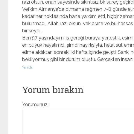
razı olsun, onun sayesinde sıkıntısız bir süreç geç
Vefkim Almanya’da olmama rağmen 7-8 günde elime 
kadar her noktasında bana yardım etti, hiçbir zama
bulunmadı. Allah razı olsun, yaklaşımı ve bu hassas
bir şeydi.
Ben 57 yaşındayım, iş gereği buraya yerleştik, eşi
en büyük hayalimdi, şimdi hayırlısıyla, helal süt em
elime aldıktan sonraki iki hafta içinde gelişti. Sanki
bekliyormuş gibi bir durum oluştu. Gerçekten insanı 
Yanıtla
Yorum bırakın
Yorumunuz: