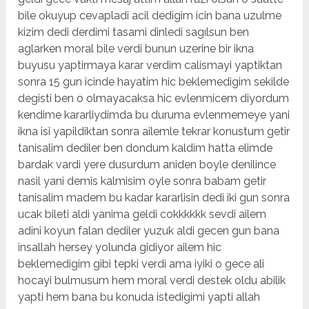
bile okuyup cevapladi acil dedigim icin bana uzulme
kizim dedi derdimi tasami dinledi sagılsun ben
aglarken moral bile verdi bunun uzerine bir ikna
buyusu yaptirmaya karar verdim calismayi yaptiktan
sonra 15 gun icinde hayatim hic beklemedigim sekilde
degisti ben o olmayacaksa hic evlenmicem diyordum
kendime kararliydimda bu duruma evlenmemeye yani
ikna isi yapildiktan sonra ailemle tekrar konustum getir
tanisalim dediler ben dondum kaldim hatta elimde
bardak vardi yere dusurdum aniden boyle denilince
nasil yani demis kalmisim oyle sonra babam getir
tanisalim madem bu kadar kararlisin dedi iki gun sonra
ucak bileti aldi yanima geldi cokkkkkk sevdi ailem
adini koyun falan dediler yuzuk aldi gecen gun bana
insallah hersey yolunda gidiyor ailem hic
beklemedigim gibi tepki verdi ama iyiki o gece ali
hocayi bulmusum hem moral verdi destek oldu abilik
yapti hem bana bu konuda istedigimi yapti allah