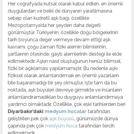
Her coğrafyada kutsal olarak kabul edilen, en önemli
duygulardan ve belki de dünyanın yaratılmasına
sebep olan kudretli aşk bağı, özellikle
Mezopotamya’da her şeyden daha değerli
görülmüştür. Türkiye’nin, özellikle doğu bölgelerinin
tarih boyunca değer vermeye devam ettiği aşk
kavramı, çoğu zaman fiziki alemin bilimlerinin,
şartlarının ötesinde, gayb alemlerinin desteği ile elde
edilmektedir. Aşkın nasıl oluştuğunun henüz bilimsel,
fiziki bir açıklaması yapılamamıştır. Bu nedenle aşkı
fiziksel olarak anlamlandırmak en önemli yazarların
bile başaramadığı bir şey olmuştur. İşte tam da bu
noktada, aşk büyüleri devreye girmekte ve insanların
anlamlandıramadıkları bu duyguyu anlamlandırmaya
yardımcı olmaktadır. Özellikle, çok eski tarihlerden beri
Diyarbakır’daki
medyum hocalar
tarafından
geliştirilen pek çok
aşk büyüsü
, günümüzde dünya
çapında pek çok
medyum hoca
tarafından tercih
edilmektedir.