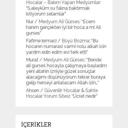
Hocalar – Bakım Yapan Medyumlar
:
“
S.aleyküm su falına baktırmak
istiyorum selamlar
”
Nur
/
Medyum Ali Gürses
: “
Ecem
hanım gerçekten iyi bir hoca a mi Ali
gurses
”
Fafime kırmaci
/
Büyü Bozma
: “
Bu
hocanın numarasi varmi nolu alkah icin
yardim edin edim evi terk etti
”
Murat
/
Medyum Ali Gürses
: “
Bende
ali gurses hocayla çalışmaya başladım
yeni allahin izniyle güzel sonuçlar
alacağımı düşünüyorum tekrar buraya
gelip herseyi anlatacam Allah izin…
”
Ahsen
/
Güvenilir Hocalar & Sahte
Hocalar Yorum Sitesi
: “
Ücret nedir
”
İÇERİKLER