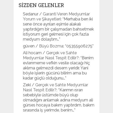
SİZDEN GELENLER
Sedanur
/
Garanti Veren Medyumlar
Yorum ve Şikayetleri
: “
Merhaba ben iki
sene önce ayrılan eşimle alakalı
yaptırdığım bir çalışmadan bahsetmek
istiyorum geri gelmesi için çok fazla
medyum dolaştım…
”
güven
/
Büyü Bozma
: “
05355906275
”
Ali hocam
/
Gerçek ve Sahte
Medyumlar Nasıl Tespit Edilir?
: “
Benim
evlenmeme vefkin vesile olacağı hiç
aklıma gelmezdi desem yeridir. Yani
böyle işlerin gücünü bilirim ama bu
kadar güçlü olduğunu…
”
Zeki
/
Gerçek ve Sahte Medyumlar
Nasıl Tespit Edilir?
: “
Karımın ısrarı
sebebiyle üstümde büyü olup
olmadığını anlamak adına medyum ali
gürses hocaya bakım yaptırdım, bakım
sırasında iş yerimde, benim…
”