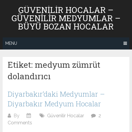
Skip
GÜVENILIR HOCALAR –
to
GÜVENILIR MEDYUMLAR –
content
BÜYÜ BOZAN HOCALAR
MENU
Etiket:
medyum zümrüt
dolandırıcı
Diyarbakır’daki Medyumlar –
Diyarbakır Medyum Hocalar
By
Güvenilir Hocalar
2
Comments