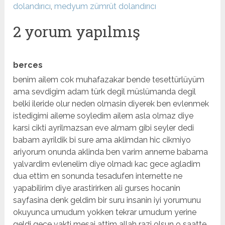
dolandırıcı
,
medyum zümrüt dolandırıcı
2 yorum yapılmış
berces
benim ailem cok muhafazakar bende tesettürlüyüm
ama sevdigim adam türk degil müslümanda degil
belki ileride olur neden olmasin diyerek ben evlenmek
istedigimi aileme soyledim ailem asla olmaz diye
karsi cikti ayrilmazsan eve almam gibi seyler dedi
babam ayrildik bi sure ama aklimdan hic cikmiyo
ariyorum onunda aklinda ben varim anneme babama
yalvardim evlenelim diye olmadı kac gece agladim
dua ettim en sonunda tesadufen internette ne
yapabilirim diye arastirirken ali gurses hocanin
sayfasina denk geldim bir suru insanin iyi yorumunu
okuyunca umudum yokken tekrar umudum yerine
geldi gece vakti mesaj attim allah razi olsun o saatte