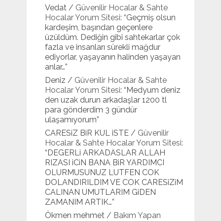
Vedat
/
Güvenilir Hocalar & Sahte
Hocalar Yorum Sitesi
: “
Geçmiş olsun
kardeşim, başından geçenlere
üzüldüm. Dediğin gibi sahtekarlar çok
fazla ve insanları sürekli mağdur
ediyorlar, yaşayanın halinden yaşayan
anlar…
”
Deniz
/
Güvenilir Hocalar & Sahte
Hocalar Yorum Sitesi
: “
Medyum deniz
den uzak durun arkadaşlar 1200 tl
para gönderdim 3 gündür
ulaşamıyorum
”
CARESiZ BiR KUL iSTE
/
Güvenilir
Hocalar & Sahte Hocalar Yorum Sitesi
:
“
DEGERLi ARKADASLAR ALLAH
RIZASI iCiN BANA BiR YARDIMCI
OLURMUSUNUZ LUTFEN COK
DOLANDIRILDIM VE COK CARESiZiM
CALINAN UMUTLARIM GiDEN
ZAMANIM ARTIK…
”
Ökmen mehmet
/
Bakım Yapan