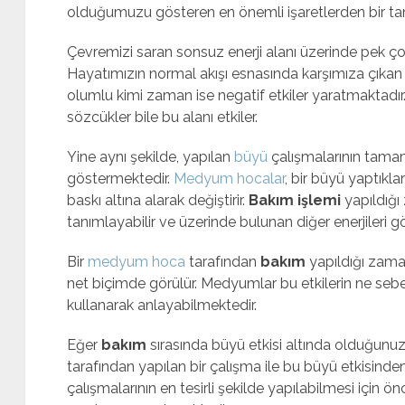
olduğumuzu gösteren en önemli işaretlerden bir tan
Çevremizi saran sonsuz enerji alanı üzerinde pek çok 
Hayatımızın normal akışı esnasında karşımıza çıkan
olumlu kimi zaman ise negatif etkiler yaratmaktadır.
sözcükler bile bu alanı etkiler.
Yine aynı şekilde, yapılan
büyü
çalışmalarının tamamı
göstermektedir.
Medyum hocalar
, bir büyü yaptıkla
baskı altına alarak değiştirir.
Bakım işlemi
yapıldığı
tanımlayabilir ve üzerinde bulunan diğer enerjileri gör
Bir
medyum hoca
tarafından
bakım
yapıldığı zaman
net biçimde görülür. Medyumlar bu etkilerin ne sebe
kullanarak anlayabilmektedir.
Eğer
bakım
sırasında büyü etkisi altında olduğunu
tarafından yapılan bir çalışma ile bu büyü etkisinde
çalışmalarının en tesirli şekilde yapılabilmesi için ön