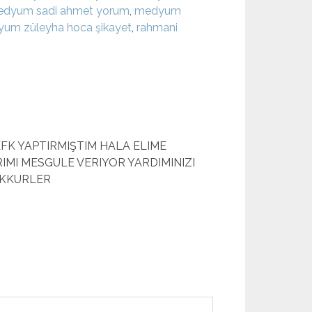
dyum sadi ahmet yorum
,
medyum
um züleyha hoca şikayet
,
rahmani
FK YAPTIRMIŞTIM HALA ELIME
MI MESGULE VERIYOR YARDIMINIZI
EKKURLER