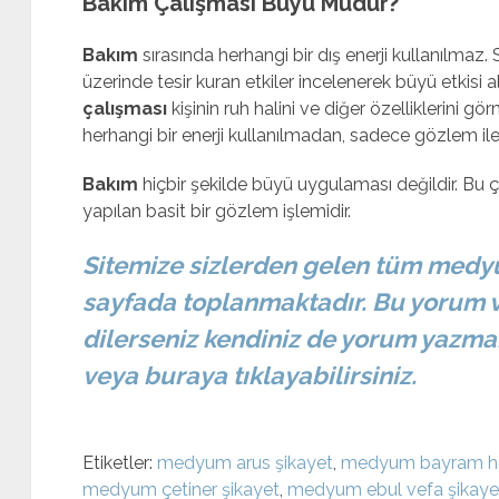
Bakım Çalışması Büyü Müdür?
Bakım
sırasında herhangi bir dış enerji kullanılmaz.
üzerinde tesir kuran etkiler incelenerek büyü etkisi 
çalışması
kişinin ruh halini ve diğer özelliklerini gö
herhangi bir enerji kullanılmadan, sadece gözlem ile 
Bakım
hiçbir şekilde büyü uygulaması değildir. B
yapılan basit bir gözlem işlemidir.
Sitemize sizlerden gelen tüm medy
sayfada toplanmaktadır. Bu yorum v
dilerseniz kendiniz de yorum yazmak
veya buraya tıklayabilirsiniz.
Etiketler:
medyum arus şikayet
,
medyum bayram h
medyum çetiner şikayet
,
medyum ebul vefa şikaye