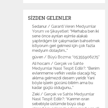
SİZDEN GELENLER
Sedanur
/
Garanti Veren Medyumlar
Yorum ve Şikayetleri
: “
Merhaba ben iki
sene önce ayrılan eşimle alakalı
yaptırdığım bir çalışmadan bahsetmek
istiyorum geri gelmesi için çok fazla
medyum dolaştım…
”
güven
/
Büyü Bozma
: “
05355906275
”
Ali hocam
/
Gerçek ve Sahte
Medyumlar Nasıl Tespit Edilir?
: “
Benim
evlenmeme vefkin vesile olacağı hiç
aklıma gelmezdi desem yeridir. Yani
böyle işlerin gücünü bilirim ama bu
kadar güçlü olduğunu…
”
Zeki
/
Gerçek ve Sahte Medyumlar
Nasıl Tespit Edilir?
: “
Karımın ısrarı
sebebiyle üstümde büyü olup