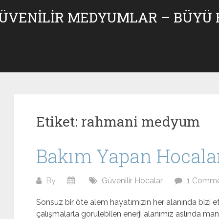
GÜVENILIR MEDYUMLAR – BÜYÜ
Etiket:
rahmani medyum
Bakım Yapan Hocala
By
Güvenilir Hocalar
1 Comm
Sonsuz bir öte alem hayatımızın her alanında bizi e
çalışmalarla görülebilen enerji alanımız aslında m