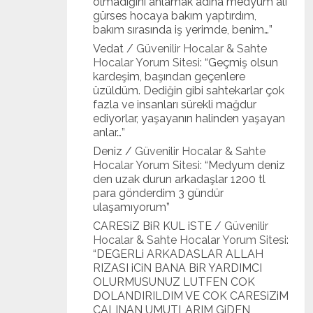
olmadığını anlamak adına medyum ali
gürses hocaya bakım yaptırdım,
bakım sırasında iş yerimde, benim…
”
Vedat
/
Güvenilir Hocalar & Sahte
Hocalar Yorum Sitesi
: “
Geçmiş olsun
kardeşim, başından geçenlere
üzüldüm. Dediğin gibi sahtekarlar çok
fazla ve insanları sürekli mağdur
ediyorlar, yaşayanın halinden yaşayan
anlar…
”
Deniz
/
Güvenilir Hocalar & Sahte
Hocalar Yorum Sitesi
: “
Medyum deniz
den uzak durun arkadaşlar 1200 tl
para gönderdim 3 gündür
ulaşamıyorum
”
CARESiZ BiR KUL iSTE
/
Güvenilir
Hocalar & Sahte Hocalar Yorum Sitesi
:
“
DEGERLi ARKADASLAR ALLAH
RIZASI iCiN BANA BiR YARDIMCI
OLURMUSUNUZ LUTFEN COK
DOLANDIRILDIM VE COK CARESiZiM
CALINAN UMUTLARIM GiDEN