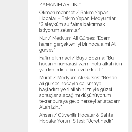
ZAMANIM ARTIK…
”
Ökmen mehmet
/
Bakım Yapan
Hocalar – Bakım Yapan Medyumlar
:
“
S.aleyküm su falına baktırmak
istiyorum selamlar
”
Nur
/
Medyum Ali Gürses
: “
Ecem
hanım gerçekten iyi bir hoca a mi Ali
gurses
”
Fafime kırmaci
/
Büyü Bozma
: “
Bu
hocanın numarasi varmi nolu alkah icin
yardim edin edim evi terk etti
”
Murat
/
Medyum Ali Gürses
: “
Bende
ali gurses hocayla çalışmaya
başladım yeni allahin izniyle güzel
sonuçlar alacağımı düşünüyorum
tekrar buraya gelip herseyi anlatacam
Allah izin…
”
Ahsen
/
Güvenilir Hocalar & Sahte
Hocalar Yorum Sitesi
: “
Ücret nedir
”