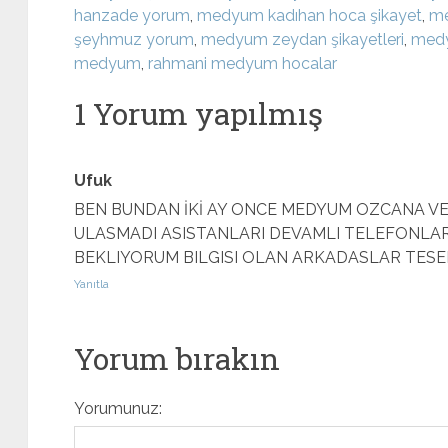
hanzade yorum
,
medyum kadıhan hoca şikayet
,
me
şeyhmuz yorum
,
medyum zeydan şikayetleri
,
medy
medyum
,
rahmani medyum hocalar
1 Yorum yapılmış
Ufuk
BEN BUNDAN İKİ AY ONCE MEDYUM OZCANA VE
ULASMADI ASISTANLARI DEVAMLI TELEFONLARI
BEKLIYORUM BILGISI OLAN ARKADASLAR TES
Yanıtla
Yorum bırakın
Yorumunuz: