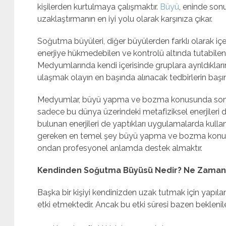
kişilerden kurtulmaya çalışmaktır.
Büyü
, eninde sonu
uzaklaştırmanın en iyi yolu olarak karşınıza çıkar.
Soğutma büyüleri, diğer büyülerden farklı olarak içeri
enerjiye hükmedebilen ve kontrolü altında tutabilen
Medyumlarında kendi içerisinde gruplara ayrıldıkl
ulaşmak olayın en başında alınacak tedbirlerin başın
Medyumlar, büyü yapma ve bozma konusunda son der
sadece bu dünya üzerindeki metafiziksel enerjileri
bulunan enerjileri de yaptıkları uygulamalarda kul
gereken en temel şey büyü yapma ve bozma konus
ondan profesyonel anlamda destek almaktır.
Kendinden Soğutma Büyüsü Nedir? Ne Zaman 
Başka bir kişiyi kendinizden uzak tutmak için yapıl
etki etmektedir. Ancak bu etki süresi bazen bekleni