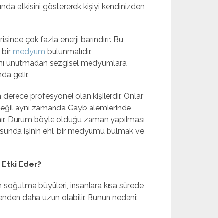
nda etkisini göstererek kişiyi kendinizden
sinde çok fazla enerji barındırır. Bu
 bir
medyum
bulunmalıdır.
arını unutmadan sezgisel medyumlara
da gelir.
ece profesyonel olan kişilerdir. Onlar
 değil aynı zamanda Gayb alemlerinde
lanır. Durum böyle olduğu zaman yapılması
unda işinin ehli bir medyumu bulmak ve
Etki Eder?
an soğutma büyüleri, insanlara kısa sürede
lenden daha uzun olabilir. Bunun nedeni: