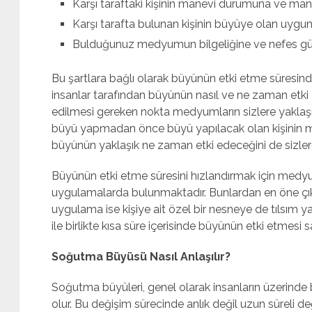
Karşı taraftaki kişinin manevi durumuna ve man
Karşı tarafta bulunan kişinin büyüye olan uygu
Bulduğunuz medyumun bilgeliğine ve nefes g
Bu şartlara bağlı olarak büyünün etki etme süresinde 
insanlar tarafından büyünün nasıl ve ne zaman etki
edilmesi gereken nokta medyumların sizlere yakla
büyü yapmadan önce büyü yapılacak olan kişinin 
büyünün yaklaşık ne zaman etki edeceğini de sizlere
Büyünün etki etme süresini hızlandırmak için medyu
uygulamalarda bulunmaktadır. Bunlardan en öne çık
uygulama ise kişiye ait özel bir nesneye de tılsım ya
ile birlikte kısa süre içerisinde büyünün etki etmesi s
Soğutma Büyüsü Nasıl Anlaşılır?
Soğutma büyüleri, genel olarak insanların üzerinde 
olur. Bu değişim sürecinde anlık değil uzun süreli deği