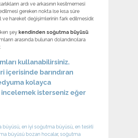
rlıkların ardı ve arkasının kesilmemesi
 edilmesi gereken nokta ise kısa süre
ve hareket değişimlerinin fark edilmesidir.
eken şey
kendinden soğutma büyüsü
arın arasında bulunan dolandırıcılara
.
ları kullanabilirsiniz.
i içerisinde barındıran
medyuma kolayca
e incelemek isterseniz eğer
ma büyüsü
,
en iyi soğutma büyüsü
,
en tesirli
ma büyüsü bozan hocalar
,
soğutma