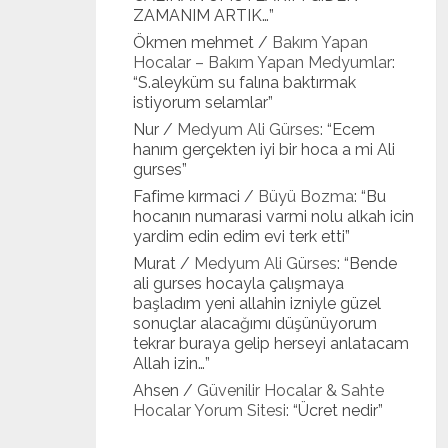
ZAMANIM ARTIK…
”
Ökmen mehmet
/
Bakım Yapan
Hocalar – Bakım Yapan Medyumlar
:
“
S.aleyküm su falına baktırmak
istiyorum selamlar
”
Nur
/
Medyum Ali Gürses
: “
Ecem
hanım gerçekten iyi bir hoca a mi Ali
gurses
”
Fafime kırmaci
/
Büyü Bozma
: “
Bu
hocanın numarasi varmi nolu alkah icin
yardim edin edim evi terk etti
”
Murat
/
Medyum Ali Gürses
: “
Bende
ali gurses hocayla çalışmaya
başladım yeni allahin izniyle güzel
sonuçlar alacağımı düşünüyorum
tekrar buraya gelip herseyi anlatacam
Allah izin…
”
Ahsen
/
Güvenilir Hocalar & Sahte
Hocalar Yorum Sitesi
: “
Ücret nedir
”