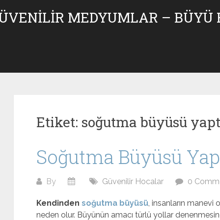
GÜVENILIR MEDYUMLAR – BÜYÜ
Etiket:
soğutma büyüsü yapt
Soğutma Büyüsü Yap
By
Güvenilir Hocalar
0 Comm
Kendinden
soğutma büyüsü
, insanların manevi 
neden olur. Büyünün amacı türlü yollar denenmes