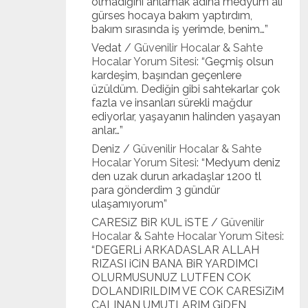
olmadığını anlamak adına medyum ali
gürses hocaya bakım yaptırdım,
bakım sırasında iş yerimde, benim…
”
Vedat
/
Güvenilir Hocalar & Sahte
Hocalar Yorum Sitesi
: “
Geçmiş olsun
kardeşim, başından geçenlere
üzüldüm. Dediğin gibi sahtekarlar çok
fazla ve insanları sürekli mağdur
ediyorlar, yaşayanın halinden yaşayan
anlar…
”
Deniz
/
Güvenilir Hocalar & Sahte
Hocalar Yorum Sitesi
: “
Medyum deniz
den uzak durun arkadaşlar 1200 tl
para gönderdim 3 gündür
ulaşamıyorum
”
CARESiZ BiR KUL iSTE
/
Güvenilir
Hocalar & Sahte Hocalar Yorum Sitesi
:
“
DEGERLi ARKADASLAR ALLAH
RIZASI iCiN BANA BiR YARDIMCI
OLURMUSUNUZ LUTFEN COK
DOLANDIRILDIM VE COK CARESiZiM
CALINAN UMUTLARIM GiDEN