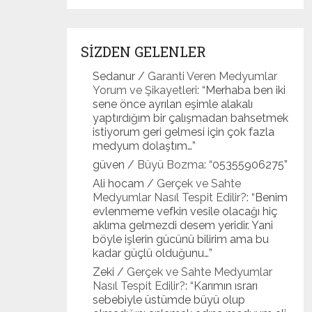
SİZDEN GELENLER
Sedanur
/
Garanti Veren Medyumlar
Yorum ve Şikayetleri
: “
Merhaba ben iki
sene önce ayrılan eşimle alakalı
yaptırdığım bir çalışmadan bahsetmek
istiyorum geri gelmesi için çok fazla
medyum dolaştım…
”
güven
/
Büyü Bozma
: “
05355906275
”
Ali hocam
/
Gerçek ve Sahte
Medyumlar Nasıl Tespit Edilir?
: “
Benim
evlenmeme vefkin vesile olacağı hiç
aklıma gelmezdi desem yeridir. Yani
böyle işlerin gücünü bilirim ama bu
kadar güçlü olduğunu…
”
Zeki
/
Gerçek ve Sahte Medyumlar
Nasıl Tespit Edilir?
: “
Karımın ısrarı
sebebiyle üstümde büyü olup