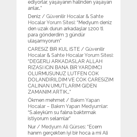
ediyorlar, yaşayanın halinden yaşayan
anlar…
”
Deniz
/
Güvenilir Hocalar & Sahte
Hocalar Yorum Sitesi
: “
Medyum deniz
den uzak durun arkadaşlar 1200 tl
para gönderdim 3 gündür
ulaşamıyorum
”
CARESiZ BiR KUL iSTE
/
Güvenilir
Hocalar & Sahte Hocalar Yorum Sitesi
:
“
DEGERLi ARKADASLAR ALLAH
RIZASI iCiN BANA BiR YARDIMCI
OLURMUSUNUZ LUTFEN COK
DOLANDIRILDIM VE COK CARESiZiM
CALINAN UMUTLARIM GiDEN
ZAMANIM ARTIK…
”
Ökmen mehmet
/
Bakım Yapan
Hocalar – Bakım Yapan Medyumlar
:
“
S.aleyküm su falına baktırmak
istiyorum selamlar
”
Nur
/
Medyum Ali Gürses
: “
Ecem
hanım gerçekten iyi bir hoca a mi Ali