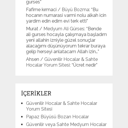
gurses
”
Fafime kırmaci
/
Büyü Bozma
: “
Bu
hocanın numarasi varmi nolu alkah icin
yardim edin edim evi terk etti
”
Murat
/
Medyum Ali Gürses
: “
Bende
ali gurses hocayla çalışmaya başladım
yeni allahin izniyle güzel sonuçlar
alacağımı düşünüyorum tekrar buraya
gelip herseyi anlatacam Allah izin…
”
Ahsen
/
Güvenilir Hocalar & Sahte
Hocalar Yorum Sitesi
: “
Ücret nedir
”
İÇERİKLER
Güvenilir Hocalar & Sahte Hocalar
Yorum Sitesi
Papaz Büyüsü Bozan Hocalar
Güvenilir veya Sahte Medyum Hocalar