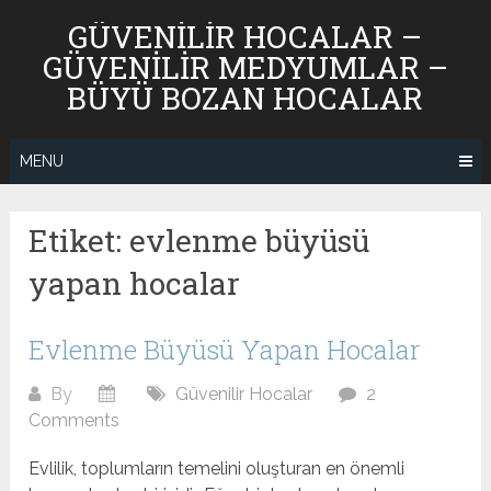
Skip
GÜVENILIR HOCALAR –
to
GÜVENILIR MEDYUMLAR –
content
BÜYÜ BOZAN HOCALAR
MENU
Etiket:
evlenme büyüsü
yapan hocalar
Evlenme Büyüsü Yapan Hocalar
By
Güvenilir Hocalar
2
Comments
Evlilik, toplumların temelini oluşturan en önemli