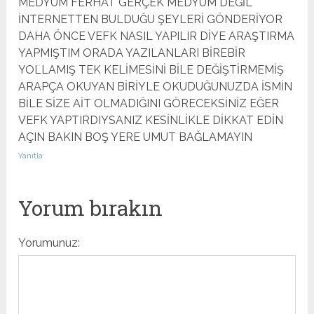
MEDYUM FERHAT GERÇEK MEDYUM DEĞİL
İNTERNETTEN BULDUĞU ŞEYLERİ GÖNDERİYOR
DAHA ÖNCE VEFK NASIL YAPILIR DİYE ARAŞTIRMA
YAPMIŞTIM ORADA YAZILANLARI BİREBİR
YOLLAMIŞ TEK KELİMESİNİ BİLE DEĞİŞTİRMEMİŞ
ARAPÇA OKUYAN BİRİYLE OKUDUĞUNUZDA İSMİN
BİLE SİZE AİT OLMADIĞINI GÖRECEKSİNİZ EĞER
VEFK YAPTIRDIYSANIZ KESİNLİKLE DİKKAT EDİN
AÇIN BAKIN BOŞ YERE UMUT BAĞLAMAYIN
Yanıtla
Yorum bırakın
Yorumunuz: