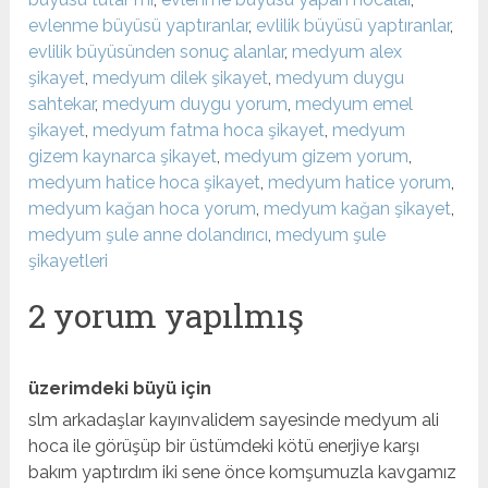
evlenme büyüsü yaptıranlar
,
evlilik büyüsü yaptıranlar
,
evlilik büyüsünden sonuç alanlar
,
medyum alex
şikayet
,
medyum dilek şikayet
,
medyum duygu
sahtekar
,
medyum duygu yorum
,
medyum emel
şikayet
,
medyum fatma hoca şikayet
,
medyum
gizem kaynarca şikayet
,
medyum gizem yorum
,
medyum hatice hoca şikayet
,
medyum hatice yorum
,
medyum kağan hoca yorum
,
medyum kağan şikayet
,
medyum şule anne dolandırıcı
,
medyum şule
şikayetleri
2 yorum yapılmış
üzerimdeki büyü için
slm arkadaşlar kayınvalidem sayesinde medyum ali
hoca ile görüşüp bir üstümdeki kötü enerjiye karşı
bakım yaptırdım iki sene önce komşumuzla kavgamız