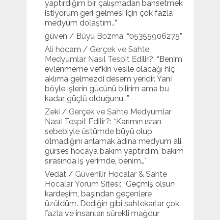
yaptırdığım bir çalışmadan bahsetmek
istiyorum geri gelmesi için çok fazla
medyum dolaştım…
”
güven
/
Büyü Bozma
: “
05355906275
”
Ali hocam
/
Gerçek ve Sahte
Medyumlar Nasıl Tespit Edilir?
: “
Benim
evlenmeme vefkin vesile olacağı hiç
aklıma gelmezdi desem yeridir. Yani
böyle işlerin gücünü bilirim ama bu
kadar güçlü olduğunu…
”
Zeki
/
Gerçek ve Sahte Medyumlar
Nasıl Tespit Edilir?
: “
Karımın ısrarı
sebebiyle üstümde büyü olup
olmadığını anlamak adına medyum ali
gürses hocaya bakım yaptırdım, bakım
sırasında iş yerimde, benim…
”
Vedat
/
Güvenilir Hocalar & Sahte
Hocalar Yorum Sitesi
: “
Geçmiş olsun
kardeşim, başından geçenlere
üzüldüm. Dediğin gibi sahtekarlar çok
fazla ve insanları sürekli mağdur