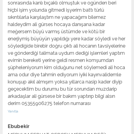
sonrasında kanlı bıçaklı olmuştuk ve ogünden beri
hiçbi işim yolunda gitmedi işyerim battı türlü
sıkıntılarla karşılaştım ne yapacağımı bilemez
haldeydim ali gürses hocaya danışana kadar
meğersem büyü varmış üstümde ve kötü bir
enerjiymiş büyüyün yapıldığı yere kadar söyledi ve her
söylediğide birebir doğru çıktı ali hocanın tavsiyelerine
ve gönderdiği talimata uydum dediği işlemleri yaptım
evimin bereketi yerine geldi resmen komşumdan
şüpheleniyorum kim olduğunu net söylemedi ali hoca
ama odur diye tahmin ediyorum iyiki kayınvalidemle
konuşup akıl almışım yoksa yıllarca nasip kader diyip
geçecektim bu durumu bu tür sorundan muzdarip
arkadaşlar ali gürsese bir bakım yaptırıp bilgi alsın
derim 05355906275 telefon numarası
Yanıtla
Ebubekir