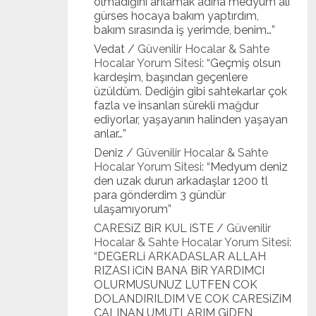
olmadığını anlamak adına medyum ali
gürses hocaya bakım yaptırdım,
bakım sırasında iş yerimde, benim…
”
Vedat
/
Güvenilir Hocalar & Sahte
Hocalar Yorum Sitesi
: “
Geçmiş olsun
kardeşim, başından geçenlere
üzüldüm. Dediğin gibi sahtekarlar çok
fazla ve insanları sürekli mağdur
ediyorlar, yaşayanın halinden yaşayan
anlar…
”
Deniz
/
Güvenilir Hocalar & Sahte
Hocalar Yorum Sitesi
: “
Medyum deniz
den uzak durun arkadaşlar 1200 tl
para gönderdim 3 gündür
ulaşamıyorum
”
CARESiZ BiR KUL iSTE
/
Güvenilir
Hocalar & Sahte Hocalar Yorum Sitesi
:
“
DEGERLi ARKADASLAR ALLAH
RIZASI iCiN BANA BiR YARDIMCI
OLURMUSUNUZ LUTFEN COK
DOLANDIRILDIM VE COK CARESiZiM
CALINAN UMUTLARIM GiDEN