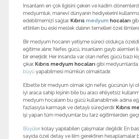
İnsanların en çok ilgisini çeken ve kadim dönemlerd
medyumluk, manevi dünyanın hediyelerini kullanmam
edebilmemizi sağlar.
Kıbrıs
medyum
hocaları
gi
ettirilen bu eski meslek dalının temelleri özel iliml
Bir medyum hocanın yetişme süreci oldukça özeldir
eğitime alınır. Nefes gücü, insanların gayb alemleri
bir enerjidir. Her insanda var olan nefes gücü bazı 
çıkar.
Kıbrıs medyum hocaları
gibi medyumlarda 
büyü
yapabilmesi mümkün olmaktadır.
Elbette bir medyum olmak için nefes gücünün iyi ol
iyi araca sahip kişinin bile bu aracı ehliyetsiz kull
medyum hocaların bu gücü kullanabilmek adına eği
fazlasıyla karmaşık ve detaylı süreçlerdir.
Kıbrıs m
işi yapan tüm medyumlar bu tarz eğitimlerden geçmiş 
Büyüler
kolay yapılabilen çalışmalar değildir. En ba
sayıda özel detay ve ilim gerektiren hesaplamalar 