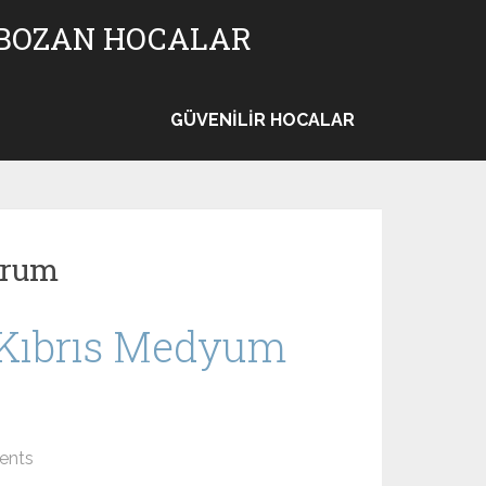
 BOZAN HOCALAR
GÜVENILIR HOCALAR
orum
– Kıbrıs Medyum
ents