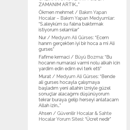
ZAMANIM ARTIK…
”
Ökmen mehmet
/
Bakım Yapan
Hocalar – Bakım Yapan Medyumlar
:
“
S.aleyküm su falına baktırmak
istiyorum selamlar
”
Nur
/
Medyum Ali Gürses
: “
Ecem
hanım gerçekten iyi bir hoca a mi Ali
gurses
”
Fafime kırmaci
/
Büyü Bozma
: “
Bu
hocanın numarasi varmi nolu alkah icin
yardim edin edim evi terk etti
”
Murat
/
Medyum Ali Gürses
: “
Bende
ali gurses hocayla çalışmaya
başladım yeni allahin izniyle güzel
sonuçlar alacağımı düşünüyorum
tekrar buraya gelip herseyi anlatacam
Allah izin…
”
Ahsen
/
Güvenilir Hocalar & Sahte
Hocalar Yorum Sitesi
: “
Ücret nedir
”