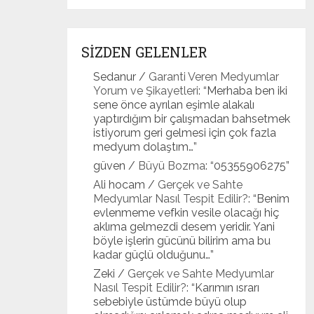
SİZDEN GELENLER
Sedanur
/
Garanti Veren Medyumlar
Yorum ve Şikayetleri
: “
Merhaba ben iki
sene önce ayrılan eşimle alakalı
yaptırdığım bir çalışmadan bahsetmek
istiyorum geri gelmesi için çok fazla
medyum dolaştım…
”
güven
/
Büyü Bozma
: “
05355906275
”
Ali hocam
/
Gerçek ve Sahte
Medyumlar Nasıl Tespit Edilir?
: “
Benim
evlenmeme vefkin vesile olacağı hiç
aklıma gelmezdi desem yeridir. Yani
böyle işlerin gücünü bilirim ama bu
kadar güçlü olduğunu…
”
Zeki
/
Gerçek ve Sahte Medyumlar
Nasıl Tespit Edilir?
: “
Karımın ısrarı
sebebiyle üstümde büyü olup