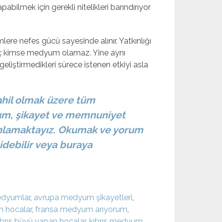
bilmek için gerekli nitelikleri barındırıyor
ere nefes gücü sayesinde alınır. Yatkınlığı
ç kimse medyum olamaz. Yine aynı
geliştirmedikleri sürece istenen etkiyi asla
ahil olmak üzere tüm
um, şikayet ve memnuniyet
yınlamaktayız. Okumak ve yorum
idebilir veya buraya
edyumlar
,
avrupa medyum şikayetleri
,
n hocalar
,
fransa medyum arıyorum
,
ıbrıs büyü yapan hocalar
,
kıbrıs medyum