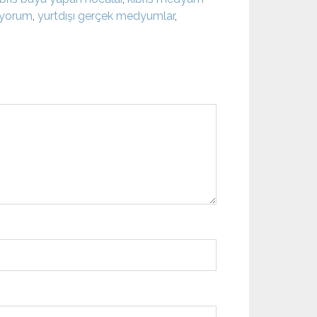
ıyorum
,
yurtdışı gerçek medyumlar
,