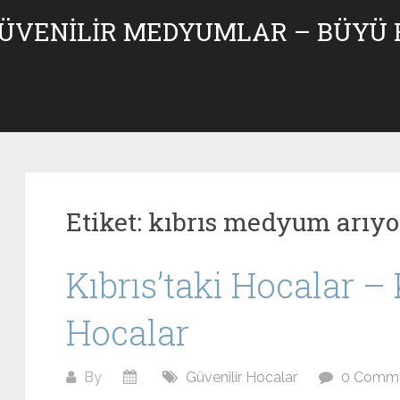
GÜVENILIR MEDYUMLAR – BÜYÜ
Etiket:
kıbrıs medyum arıy
Kıbrıs’taki Hocalar 
Hocalar
By
Güvenilir Hocalar
0 Comm