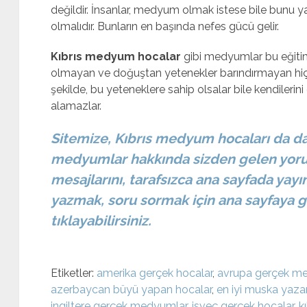
değildir. İnsanlar, medyum olmak istese bile bunu yapa
olmalıdır. Bunların en başında nefes gücü gelir.
Kıbrıs medyum hocalar
gibi medyumlar bu eğitiml
olmayan ve doğuştan yetenekler barındırmayan hi
şekilde, bu yeteneklere sahip olsalar bile kendilerini 
alamazlar.
Sitemize, Kıbrıs medyum hocaları da d
medyumlar hakkında sizden gelen yor
mesajlarını, tarafsızca ana sayfada ya
yazmak, soru sormak için ana sayfaya g
tıklayabilirsiniz.
Etiketler:
amerika gerçek hocalar
,
avrupa gerçek m
azerbaycan büyü yapan hocalar
,
en iyi muska yaza
ingiltere gerçek medyumlar
,
isveç gerçek hocalar
,
k