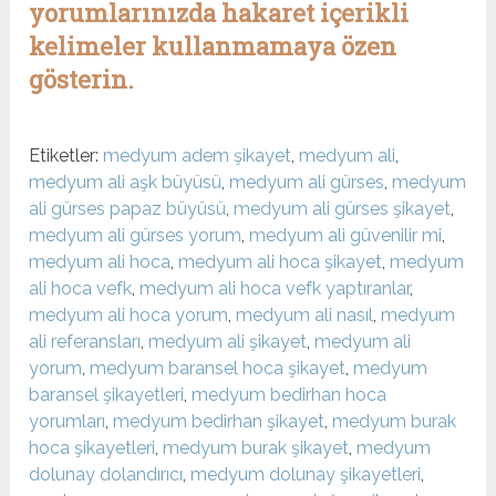
yorumlarınızda hakaret içerikli
kelimeler kullanmamaya özen
gösterin.
Etiketler:
medyum adem şikayet
,
medyum ali
,
medyum ali aşk büyüsü
,
medyum ali gürses
,
medyum
ali gürses papaz büyüsü
,
medyum ali gürses şikayet
,
medyum ali gürses yorum
,
medyum ali güvenilir mi
,
medyum ali hoca
,
medyum ali hoca şikayet
,
medyum
ali hoca vefk
,
medyum ali hoca vefk yaptıranlar
,
medyum ali hoca yorum
,
medyum ali nasıl
,
medyum
ali referansları
,
medyum ali şikayet
,
medyum ali
yorum
,
medyum baransel hoca şikayet
,
medyum
baransel şikayetleri
,
medyum bedirhan hoca
yorumları
,
medyum bedirhan şikayet
,
medyum burak
hoca şikayetleri
,
medyum burak şikayet
,
medyum
dolunay dolandırıcı
,
medyum dolunay şikayetleri
,