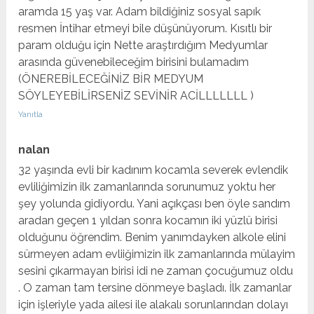
aramda 15 yaş var. Adam bildiğiniz sosyal sapık
resmen İntihar etmeyi bile düşünüyorum. Kısıtlı bir
param olduğu için Nette araştırdığım Medyumlar
arasında güvenebileceğim birisini bulamadım
(ÖNEREBİLECEĞİNİZ BİR MEDYUM
SÖYLEYEBİLİRSENİZ SEVİNİR ACİLLLLLLL )
Yanıtla
nalan
32 yaşında evli bir kadınım kocamla severek evlendik
evliliğimizin ilk zamanlarında sorunumuz yoktu her
şey yolunda gidiyordu. Yani açıkçası ben öyle sandım
aradan geçen 1 yıldan sonra kocamın iki yüzlü birisi
olduğunu öğrendim. Benim yanımdayken alkole elini
sürmeyen adam evliiğimizin ilk zamanlarında mülayim
sesini çıkarmayan birisi idi ne zaman çocuğumuz oldu
. O zaman tam tersine dönmeye başladı. İlk zamanlar
için işleriyle yada ailesi ile alakalı sorunlarından dolayı