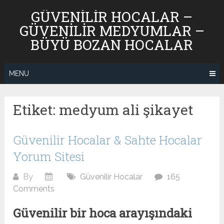
Skip
GÜVENILIR HOCALAR –
to
GÜVENILIR MEDYUMLAR –
content
BÜYÜ BOZAN HOCALAR
MENU
Etiket:
medyum ali şikayet
Güvenilir Hocalar & Sahte Hocalar
Yorum Sitesi
By
Güvenilir Hocalar
165
Comments
Güvenilir bir hoca arayışındaki