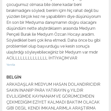
çocuğumuz olmasa bile ölene kadar beni
bırakmadığını söyledi, benim içim hiç rahat değil bu
yüzden birçok kez ne yapabilirim diye düşünüyorum
En son bir Medyuma danışmamın doğru olacağını
düşündüm nette atıştırdıklarım arasında Medyum
Pençeli Burak ile Medyum Özcan Hocayı aradım.
Söyledikleri beni çok ikna etmedi. Daha önce bu gibi
problemleri olup başvurduğu ve kesin sonuç’a
ulaştırdığı söyleyebileceğiniz bir Medyum var mıdır
ACİLLLLLLLLLLLLLL İHTİYAÇIM VAR
Yanıtla
BELGİN
ARKADAŞLAR MEDYUM HASAN DOLANDIRICIDIR
SAKIN İNANİIP PARA YATIRAYIN 9 YILDIR
EVLİLİĞİMDE KAYNANAM VE GÖRÜMCEMDEN
ÇEKMEDİĞİM EZİYET KALMADI BAKTIM OLACAK
GİBİ DEĞİL KENDİ İMKANLARIMLA ARAŞTIRMA