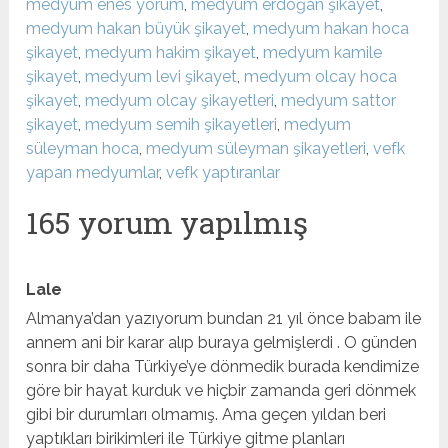
medyum enes yorum
,
medyum erdoğan şikayet
,
medyum hakan büyük şikayet
,
medyum hakan hoca
şikayet
,
medyum hakim şikayet
,
medyum kamile
şikayet
,
medyum levi şikayet
,
medyum olcay hoca
şikayet
,
medyum olcay şikayetleri
,
medyum sattor
şikayet
,
medyum semih şikayetleri
,
medyum
süleyman hoca
,
medyum süleyman şikayetleri
,
vefk
yapan medyumlar
,
vefk yaptıranlar
165 yorum yapılmış
Lale
Almanya’dan yazıyorum bundan 21 yıl önce babam ile
annem ani bir karar alıp buraya gelmişlerdi . O günden
sonra bir daha Türkiye’ye dönmedik burada kendimize
göre bir hayat kurduk ve hiçbir zamanda geri dönmek
gibi bir durumları olmamış. Ama geçen yıldan beri
yaptıkları birikimleri ile Türkiye gitme planları