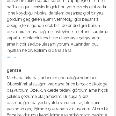
olarak bir takım sorular sordum. Yaptığı işlem elime 1
hafta 10 gün içerisinde geldi bu yetmezmiş gibi zarfın
içine koyduğu Muska ‘da işlem başarısız gibi bir yazı
gördüm geç gelen işlem yetmediği gibi başarısız
dediği işlemi göndererek bizi dolandırdığını bunun
peşini bırakmayacağımı söyleyince Telefonu suratıma
kapattı . günlerdir kendisine ulaşmaya çalışıyorum
ama hiçbir şekilde ulaşamıyorum. Allahından bul
inşallah ne diyebilirim ki daha sana
Yanıtla
gamze
Merhaba arkadaşlar benim çocukluğumdan beri
Obsesif rahatsızlığım var. daha önce birçok psikologa
başvurdum Özel kliniklerde tedavi gördüm ama hiçbir
şekilde çözüme ulaşamadım. Bir tuşa 3 kez
basmadığım da yada yolda yürürken taş blokların
yanından geçtiğimde çok rahatsız oluyorum. Ailem ilk
önce bu durumu kendi içimde yarattığım için benimle