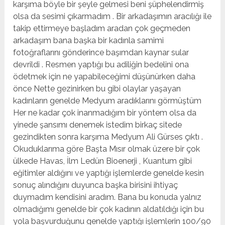
karşıma böyle bir şeyle gelmesi beni şüphelendirmiş
olsa da sesimi çıkarmadım . Bir arkadaşımın aracılığı ile
takip ettirmeye başladım aradan çok geçmeden
arkadaşım bana başka bir kadınla samimi
fotoğraflarını gönderince başımdan kaynar sular
devrildi . Resmen yaptığı bu adiliğin bedelini ona
ödetmek için ne yapabileceğimi düşünürken daha
önce Nette gezinirken bu gibi olaylar yaşayan
kadınların genelde Medyum aradıklarını görmüştüm
Her ne kadar çok inanmadığım bir yöntem olsa da
yinede şansımı denemek istedim birkaç sitede
gezindikten sonra karşıma Medyum Ali Gürses çıktı .
Okuduklarıma göre Başta Mısır olmak üzere bir çok
ülkede Havas, İlm Ledün Bioenerji , Kuantum gibi
eğitimler aldığını ve yaptığı işlemlerde genelde kesin
sonuç alındığını duyunca başka birisini ihtiyaç
duymadım kendisini aradım. Bana bu konuda yalnız
olmadığımı genelde bir çok kadının aldatıldığı için bu
yola başvurduğunu genelde yaptığı işlemlerin 100/90