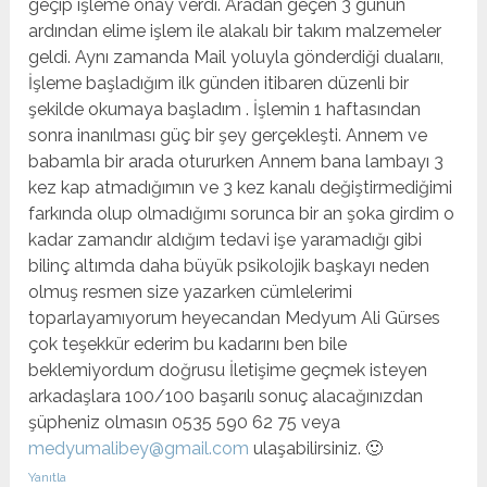
geçip işleme onay verdi. Aradan geçen 3 günün
ardından elime işlem ile alakalı bir takım malzemeler
geldi. Aynı zamanda Mail yoluyla gönderdiği dualarıı,
İşleme başladığım ilk günden itibaren düzenli bir
şekilde okumaya başladım . İşlemin 1 haftasından
sonra inanılması güç bir şey gerçekleşti. Annem ve
babamla bir arada otururken Annem bana lambayı 3
kez kap atmadığımın ve 3 kez kanalı değiştirmediğimi
farkında olup olmadığımı sorunca bir an şoka girdim o
kadar zamandır aldığım tedavi işe yaramadığı gibi
bilinç altımda daha büyük psikolojik başkayı neden
olmuş resmen size yazarken cümlelerimi
toparlayamıyorum heyecandan Medyum Ali Gürses
çok teşekkür ederim bu kadarını ben bile
beklemiyordum doğrusu İletişime geçmek isteyen
arkadaşlara 100/100 başarılı sonuç alacağınızdan
şüpheniz olmasın 0535 590 62 75 veya
medyumalibey@gmail.com
ulaşabilirsiniz. 🙂
Yanıtla