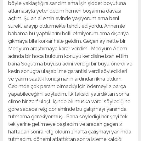
böyle yaklaştığını sandım ama işin şiddet boyutuna
atlamasıyla yeter dedim hemen boşanma davası
açtım. Şu an ailemin evinde yaşıyorum ama beni
sürekli arayıp öldürmekle tehdit ediyordu. Annemle
babama bu yaptıklarını belli etmiyorum ama dışarıya
çıkmaya bile korkar hale geldim. Geçen ay nette bir
Medyum araştırmaya karar verdim . Medyum Adem
adında bir hoca buldum konuyu kendisine izah ettim
bana Soğutma büyüsü adını verdiği bir büyü önerdi ve
kesin sonuçta ulaşabilme garantisi verdi söyledikleri
ve yarım saatlik konuşmanın ardından ikna oldum.
Cebimde çok param olmadığı için ödemeyi 2 parça
yapabileceğimi söyledim. İlk taksidi yatırdıktan sonra
elime bir zarf ulaştı içinde bir muska vardi söylediğine
göre sadece relg döneminde bu çalışmayı yanımda
tutmama gerekiyormuş . Bana söylediği her şeyi tek
tek yerine getirmeye başladım ve aradan geçen 2
haftadan sonra relg oldum 1 hafta çalışmayı yanımda
tutmadım. dönemi atlattıktan sonra işleme kaldığı