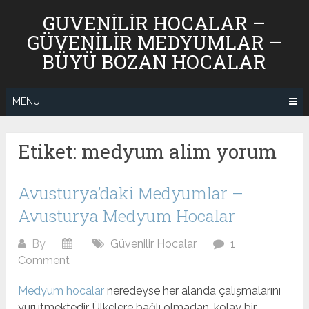
Skip
GÜVENILIR HOCALAR –
to
GÜVENILIR MEDYUMLAR –
content
BÜYÜ BOZAN HOCALAR
MENU
Etiket:
medyum alim yorum
Avusturya’daki Medyumlar –
Avusturya Medyum Hocalar
By
Güvenilir Hocalar
1
Comment
Medyum hocalar
neredeyse her alanda çalışmalarını
yürütmektedir. Ülkelere bağlı olmadan, kolay bir