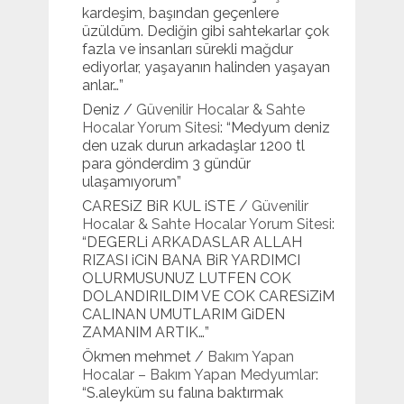
kardeşim, başından geçenlere
üzüldüm. Dediğin gibi sahtekarlar çok
fazla ve insanları sürekli mağdur
ediyorlar, yaşayanın halinden yaşayan
anlar…
”
Deniz
/
Güvenilir Hocalar & Sahte
Hocalar Yorum Sitesi
: “
Medyum deniz
den uzak durun arkadaşlar 1200 tl
para gönderdim 3 gündür
ulaşamıyorum
”
CARESiZ BiR KUL iSTE
/
Güvenilir
Hocalar & Sahte Hocalar Yorum Sitesi
:
“
DEGERLi ARKADASLAR ALLAH
RIZASI iCiN BANA BiR YARDIMCI
OLURMUSUNUZ LUTFEN COK
DOLANDIRILDIM VE COK CARESiZiM
CALINAN UMUTLARIM GiDEN
ZAMANIM ARTIK…
”
Ökmen mehmet
/
Bakım Yapan
Hocalar – Bakım Yapan Medyumlar
:
“
S.aleyküm su falına baktırmak