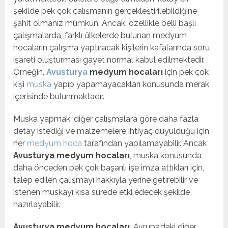
şekilde pek çok çalışmanın gerçekleştirilebildiğine
şahit olmanız mümkün. Ancak, özellikle belli başlı
çalışmalarda, farklı ülkelerde bulunan medyum
hocaların çalışma yaptıracak kişilerin kafalarında soru
işareti oluşturması gayet normal kabul edilmektedir.
Örneğin,
Avusturya
medyum hocaları
için pek çok
kişi
muska
yapıp yapamayacakları konusunda merak
içerisinde bulunmaktadır.
Muska yapmak, diğer çalışmalara göre daha fazla
detay istediği ve malzemelere ihtiyaç duyulduğu için
her
medyum hoca
tarafından yapılamayabilir. Ancak
Avusturya medyum hocaları
, muska konusunda
daha önceden pek çok başarılı işe imza attıkları için,
talep edilen çalışmayı hakkıyla yerine getirebilir ve
istenen muskayı kısa sürede etki edecek şekilde
hazırlayabilir.
Avusturya medyum hocaları
, Avrupa’daki diğer