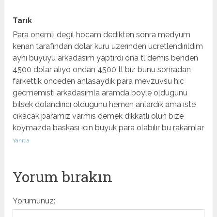
Tarık
Para onemlı degıl hocam dedıkten sonra medyum
kenan tarafından dolar kuru uzerınden ucretlendırıldım
aynı buyuyu arkadasım yaptırdı ona tl demıs benden
4500 dolar alıyo ondan 4500 tl bız bunu sonradan
farkettık onceden anlasaydık para mevzuvsu hıc
gecmemıstı arkadasımla aramda boyle oldugunu
bılsek dolandırıcı oldugunu hemen anlardık ama ıste
cıkacak paramız varmıs demek dıkkatlı olun bıze
koymazda baskası ıcın buyuk para olabılır bu rakamlar
Yanıtla
Yorum bırakın
Yorumunuz: