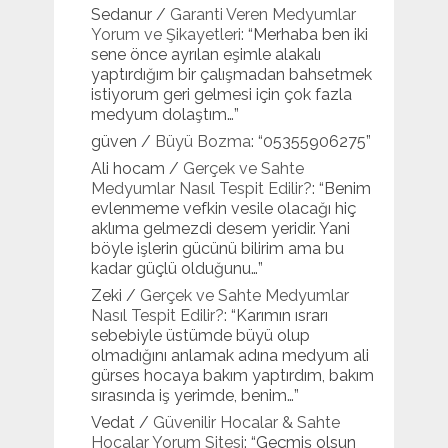
Sedanur
/
Garanti Veren Medyumlar
Yorum ve Şikayetleri
: “
Merhaba ben iki
sene önce ayrılan eşimle alakalı
yaptırdığım bir çalışmadan bahsetmek
istiyorum geri gelmesi için çok fazla
medyum dolaştım…
”
güven
/
Büyü Bozma
: “
05355906275
”
Ali hocam
/
Gerçek ve Sahte
Medyumlar Nasıl Tespit Edilir?
: “
Benim
evlenmeme vefkin vesile olacağı hiç
aklıma gelmezdi desem yeridir. Yani
böyle işlerin gücünü bilirim ama bu
kadar güçlü olduğunu…
”
Zeki
/
Gerçek ve Sahte Medyumlar
Nasıl Tespit Edilir?
: “
Karımın ısrarı
sebebiyle üstümde büyü olup
olmadığını anlamak adına medyum ali
gürses hocaya bakım yaptırdım, bakım
sırasında iş yerimde, benim…
”
Vedat
/
Güvenilir Hocalar & Sahte
Hocalar Yorum Sitesi
: “
Geçmiş olsun