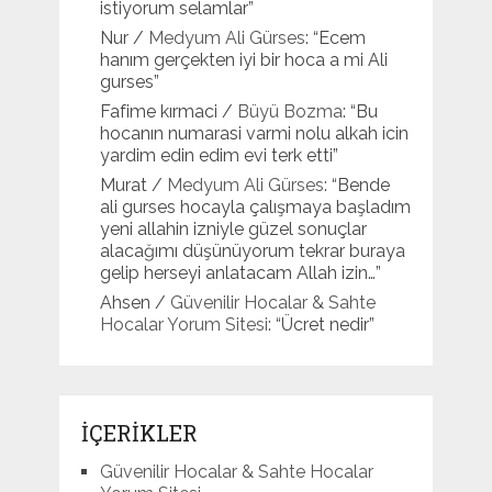
istiyorum selamlar
”
Nur
/
Medyum Ali Gürses
: “
Ecem
hanım gerçekten iyi bir hoca a mi Ali
gurses
”
Fafime kırmaci
/
Büyü Bozma
: “
Bu
hocanın numarasi varmi nolu alkah icin
yardim edin edim evi terk etti
”
Murat
/
Medyum Ali Gürses
: “
Bende
ali gurses hocayla çalışmaya başladım
yeni allahin izniyle güzel sonuçlar
alacağımı düşünüyorum tekrar buraya
gelip herseyi anlatacam Allah izin…
”
Ahsen
/
Güvenilir Hocalar & Sahte
Hocalar Yorum Sitesi
: “
Ücret nedir
”
İÇERİKLER
Güvenilir Hocalar & Sahte Hocalar