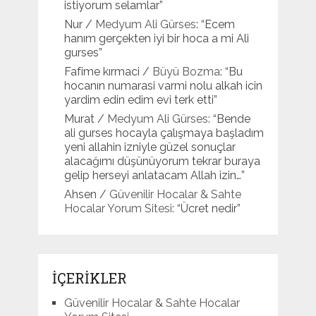
istiyorum selamlar
”
Nur
/
Medyum Ali Gürses
: “
Ecem
hanım gerçekten iyi bir hoca a mi Ali
gurses
”
Fafime kırmaci
/
Büyü Bozma
: “
Bu
hocanın numarasi varmi nolu alkah icin
yardim edin edim evi terk etti
”
Murat
/
Medyum Ali Gürses
: “
Bende
ali gurses hocayla çalışmaya başladım
yeni allahin izniyle güzel sonuçlar
alacağımı düşünüyorum tekrar buraya
gelip herseyi anlatacam Allah izin…
”
Ahsen
/
Güvenilir Hocalar & Sahte
Hocalar Yorum Sitesi
: “
Ücret nedir
”
İÇERİKLER
Güvenilir Hocalar & Sahte Hocalar