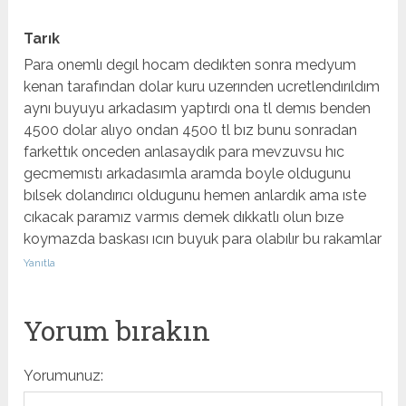
Tarık
Para onemlı degıl hocam dedıkten sonra medyum
kenan tarafından dolar kuru uzerınden ucretlendırıldım
aynı buyuyu arkadasım yaptırdı ona tl demıs benden
4500 dolar alıyo ondan 4500 tl bız bunu sonradan
farkettık onceden anlasaydık para mevzuvsu hıc
gecmemıstı arkadasımla aramda boyle oldugunu
bılsek dolandırıcı oldugunu hemen anlardık ama ıste
cıkacak paramız varmıs demek dıkkatlı olun bıze
koymazda baskası ıcın buyuk para olabılır bu rakamlar
Yanıtla
Yorum bırakın
Yorumunuz: