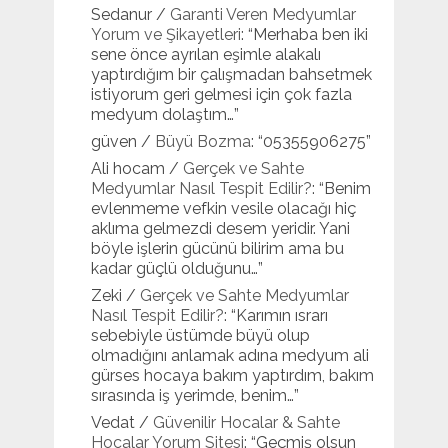
Sedanur
/
Garanti Veren Medyumlar
Yorum ve Şikayetleri
: “
Merhaba ben iki
sene önce ayrılan eşimle alakalı
yaptırdığım bir çalışmadan bahsetmek
istiyorum geri gelmesi için çok fazla
medyum dolaştım…
”
güven
/
Büyü Bozma
: “
05355906275
”
Ali hocam
/
Gerçek ve Sahte
Medyumlar Nasıl Tespit Edilir?
: “
Benim
evlenmeme vefkin vesile olacağı hiç
aklıma gelmezdi desem yeridir. Yani
böyle işlerin gücünü bilirim ama bu
kadar güçlü olduğunu…
”
Zeki
/
Gerçek ve Sahte Medyumlar
Nasıl Tespit Edilir?
: “
Karımın ısrarı
sebebiyle üstümde büyü olup
olmadığını anlamak adına medyum ali
gürses hocaya bakım yaptırdım, bakım
sırasında iş yerimde, benim…
”
Vedat
/
Güvenilir Hocalar & Sahte
Hocalar Yorum Sitesi
: “
Geçmiş olsun