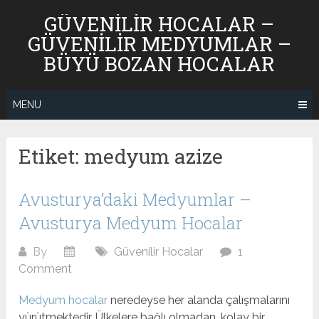
Skip
GÜVENILIR HOCALAR –
to
GÜVENILIR MEDYUMLAR –
content
BÜYÜ BOZAN HOCALAR
MENU
Etiket:
medyum azize
Avusturya’daki Medyumlar –
Avusturya Medyum Hocalar
By
Güvenilir Hocalar
1
Comment
Medyum hocalar
neredeyse her alanda çalışmalarını
yürütmektedir. Ülkelere bağlı olmadan, kolay bir