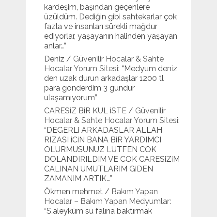
kardeşim, başından geçenlere
üzüldüm. Dediğin gibi sahtekarlar çok
fazla ve insanları sürekli mağdur
ediyorlar, yaşayanın halinden yaşayan
anlar…
”
Deniz
/
Güvenilir Hocalar & Sahte
Hocalar Yorum Sitesi
: “
Medyum deniz
den uzak durun arkadaşlar 1200 tl
para gönderdim 3 gündür
ulaşamıyorum
”
CARESiZ BiR KUL iSTE
/
Güvenilir
Hocalar & Sahte Hocalar Yorum Sitesi
:
“
DEGERLi ARKADASLAR ALLAH
RIZASI iCiN BANA BiR YARDIMCI
OLURMUSUNUZ LUTFEN COK
DOLANDIRILDIM VE COK CARESiZiM
CALINAN UMUTLARIM GiDEN
ZAMANIM ARTIK…
”
Ökmen mehmet
/
Bakım Yapan
Hocalar – Bakım Yapan Medyumlar
:
“
S.aleyküm su falına baktırmak