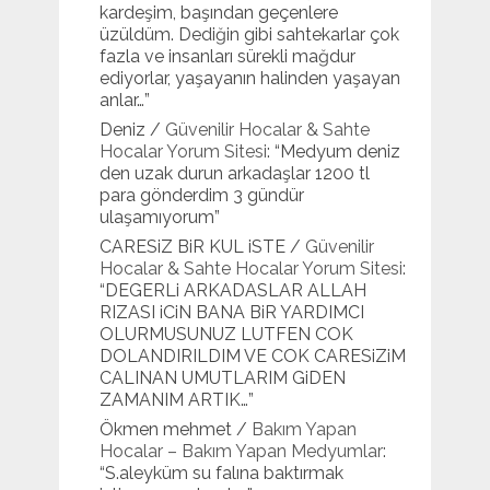
kardeşim, başından geçenlere
üzüldüm. Dediğin gibi sahtekarlar çok
fazla ve insanları sürekli mağdur
ediyorlar, yaşayanın halinden yaşayan
anlar…
”
Deniz
/
Güvenilir Hocalar & Sahte
Hocalar Yorum Sitesi
: “
Medyum deniz
den uzak durun arkadaşlar 1200 tl
para gönderdim 3 gündür
ulaşamıyorum
”
CARESiZ BiR KUL iSTE
/
Güvenilir
Hocalar & Sahte Hocalar Yorum Sitesi
:
“
DEGERLi ARKADASLAR ALLAH
RIZASI iCiN BANA BiR YARDIMCI
OLURMUSUNUZ LUTFEN COK
DOLANDIRILDIM VE COK CARESiZiM
CALINAN UMUTLARIM GiDEN
ZAMANIM ARTIK…
”
Ökmen mehmet
/
Bakım Yapan
Hocalar – Bakım Yapan Medyumlar
:
“
S.aleyküm su falına baktırmak