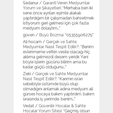
Sedanur
/
Garanti Veren Medyumlar
Yorum ve Şikayetleri
: “
Merhaba ben iki
sene önce ayrılan eşimle alakalı
yaptırdığım bir çalışmadan bahsetmek
istiyorum geri gelmesi için çok fazla
medyum dolaştım…
”
güven
/
Büyü Bozma
: “
05355906275
”
Ali hocam
/
Gerçek ve Sahte
Medyumlar Nasıl Tespit Edilir?
: “
Benim
evlenmeme vefkin vesile olacağı hiç
aklıma gelmezdi desem yeridir. Yani
böyle işlerin gücünü bilirim ama bu
kadar güçlü olduğunu…
”
Zeki
/
Gerçek ve Sahte Medyumlar
Nasıl Tespit Edilir?
: “
Karımın ısrarı
sebebiyle üstümde büyü olup
olmadığını anlamak adına medyum ali
gürses hocaya bakım yaptırdım, bakım
sırasında iş yerimde, benim…
”
Vedat
/
Güvenilir Hocalar & Sahte
Hocalar Yorum Sitesi
: “
Geçmiş olsun