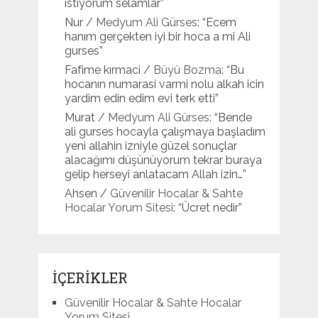
istiyorum selamlar
”
Nur
/
Medyum Ali Gürses
: “
Ecem
hanım gerçekten iyi bir hoca a mi Ali
gurses
”
Fafime kırmaci
/
Büyü Bozma
: “
Bu
hocanın numarasi varmi nolu alkah icin
yardim edin edim evi terk etti
”
Murat
/
Medyum Ali Gürses
: “
Bende
ali gurses hocayla çalışmaya başladım
yeni allahin izniyle güzel sonuçlar
alacağımı düşünüyorum tekrar buraya
gelip herseyi anlatacam Allah izin…
”
Ahsen
/
Güvenilir Hocalar & Sahte
Hocalar Yorum Sitesi
: “
Ücret nedir
”
İÇERİKLER
Güvenilir Hocalar & Sahte Hocalar
Yorum Sitesi