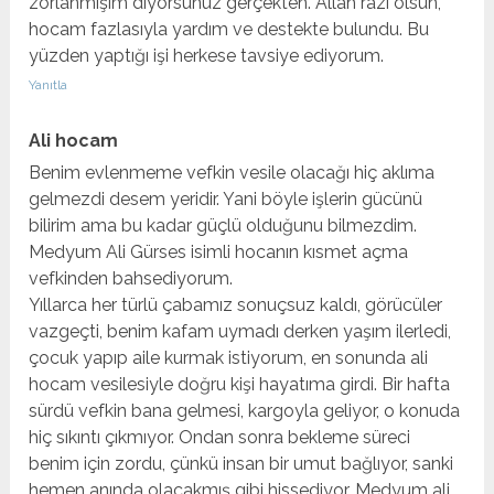
zorlanmışım diyorsunuz gerçekten. Allah razı olsun,
hocam fazlasıyla yardım ve destekte bulundu. Bu
yüzden yaptığı işi herkese tavsiye ediyorum.
Yanıtla
Ali hocam
Benim evlenmeme vefkin vesile olacağı hiç aklıma
gelmezdi desem yeridir. Yani böyle işlerin gücünü
bilirim ama bu kadar güçlü olduğunu bilmezdim.
Medyum Ali Gürses isimli hocanın kısmet açma
vefkinden bahsediyorum.
Yıllarca her türlü çabamız sonuçsuz kaldı, görücüler
vazgeçti, benim kafam uymadı derken yaşım ilerledi,
çocuk yapıp aile kurmak istiyorum, en sonunda ali
hocam vesilesiyle doğru kişi hayatıma girdi. Bir hafta
sürdü vefkin bana gelmesi, kargoyla geliyor, o konuda
hiç sıkıntı çıkmıyor. Ondan sonra bekleme süreci
benim için zordu, çünkü insan bir umut bağlıyor, sanki
hemen anında olacakmış gibi hissediyor. Medyum ali