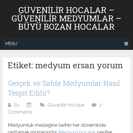
Skip
GÜVENILIR HOCALAR –
to
GÜVENILIR MEDYUMLAR –
content
BÜYÜ BOZAN HOCALAR
MENU
Etiket:
medyum ersan yorum
Gerçek ve Sahte Medyumlar Nasıl
Tespit Edilir?
By
Güvenilir Hocalar
2
Comments
Medyumluk mesleğine tarihin her döneminde
rastlamak mümkündür.
Medyum hocalar
, nesiller